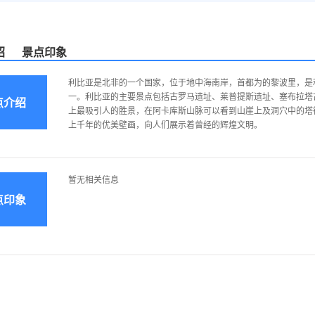
绍
景点印象
利比亚是北非的一个国家，位于地中海南岸，首都为的黎波里，是
一。利比亚的主要景点包括古罗马遗址、莱普提斯遗址、塞布拉塔
点介绍
上最吸引人的胜景，在阿卡库斯山脉可以看到山崖上及洞穴中的塔
上千年的优美壁画，向人们展示着曾经的辉煌文明。
暂无相关信息
点印象