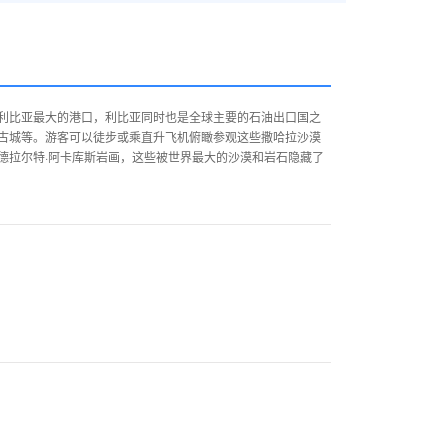
利比亚最大的港口，利比亚同时也是全球主要的石油出口国之
古城等。游客可以徒步或乘直升飞机俯瞰参观这些撒哈拉沙漠
德拉尔特·阿卡库斯岩画，这些被世界最大的沙漠和岩石隐藏了