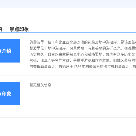
绍
景点印象
的黎波里，位于利比亚西北部沙漠的边缘及地中海沿岸，是该国首
黎波里位于地中海沿岸，风景秀丽，有着美丽的海洋风光。很难想
点介绍
历史悠久，自古以来就是贸易中心和战略要地，境内有众多历史文
宫苑、清真寺等名胜古迹，是夏季游览和疗养胜地。旧城区最多的古
的查梅勒清真寺，有始建于1736年的最著名的卡拉曼利清真寺，有
暂无相关信息
点印象