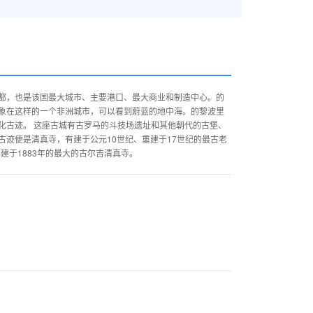
都，也是该国最大城市、主要港口、最大商业和制造中心。的
象在这样的一个非洲城市，可以看到蔚蓝的地中海。的黎波里
化古迹。 这座古城有古罗马的斗技场遗址和其他朝代的古堡、
迹便是清真寺，有建于公元10世纪、重建于17世纪的最古老
建于1883年的最大的古尔吉清真寺。