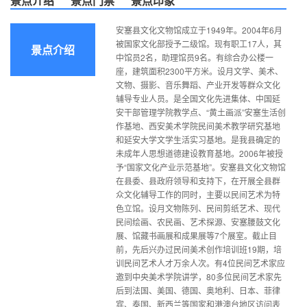
景点介绍
景点门票
景点印象
安塞县文化文物馆成立于1949年。2004年6月
被国家文化部授予二级馆。现有职工17人，其
景点介绍
中馆员2名，助理馆员9名。有综合办公楼一
座，建筑面积2300平方米。设月文学、美术、
文物、摄影、音乐舞蹈、产业开发等群众文化
辅导专业人员。是全国文化先进集体、中国延
安干部管理学院教学点、“黄土画派”安塞生活创
作基地、西安美术学院民间美术教学研究基地
和延安大学文学生活实习基地。是我县确定的
未成年人思想道德建设教育基地。2006年被授
予“国家文化产业示范基地”。安塞县文化文物馆
在县委、县政府领导和支持下，在开展全县群
众文化辅导工作的同时，主要以民间艺术为特
色立馆。设月文物陈列、民间剪纸艺术、现代
民间绘画、农民画、艺术探源、安塞腰鼓文化
展、馆藏书画展和成果展等7个展室。截止目
前，先后兴办过民间美术创作培训班19期，培
训民间艺术人才万余人次。有4位民间艺术家应
邀到中央美术学院讲学，80多位民间艺术家先
后到法国、美国、德国、奥地利、日本、菲律
宾、泰国、新西兰等国家和港澳台地区访问表