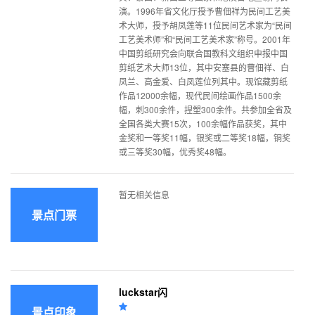
演。1996年省文化厅授予曹佃祥为民间工艺美
术大师，授予胡凤莲等11位民间艺术家为“民间
工艺美术师”和“民间工艺美术家”称号。2001年
中国剪纸研究会向联合国教科文组织申报中国
剪纸艺术大师13位，其中安塞县的曹佃祥、白
凤兰、高金爱、白凤莲位列其中。现馆藏剪纸
作品12000余幅，现代民间绘画作品1500余
幅，刺300余件，捏塑300余件。共参加全省及
全国各类大赛15次，100余幅作品获奖，其中
金奖和一等奖11幅，银奖或二等奖18幅，铜奖
或三等奖30幅，优秀奖48幅。
暂无相关信息
景点门票
luckstar闪
景点印象