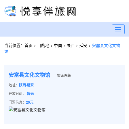
Toggl
navig
当前位置：
首页
>
目的地
>
中国
>
陕西
>
延安
>
安塞县文化文物
馆
安塞县文化文物馆
暂无评级
地址：
陕西·延安
开放时间：
暂无
门票信息：
20元