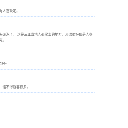
有人喜欢吧。
海游泳了。 这是三亚当地人都常去的地方，沙滩很好但是人多
壳。
烧烤~
，怪不得游客很多。