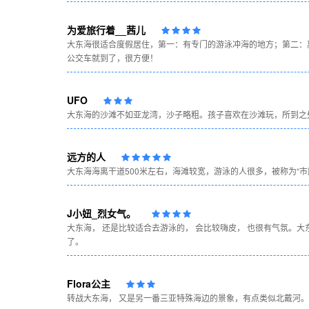
为爱旅行着__茜儿
大东海很适合度假居住，第一：有专门的游泳冲海的地方；第二：
公交车就到了，很方便！
UFO
大东海的沙滩不如亚龙湾，沙子略粗。孩子喜欢在沙滩玩，所到之
远方的人
大东海海离干道500米左右，海滩较宽，游泳的人很多，被称为“市
J小妞_烈女气。
大东海， 还是比较适合去游泳的， 会比较嗨皮， 也很有气氛。
了。
Flora公主
转战大东海， 又是另一番三亚特殊海边的景象，有点类似北戴河。