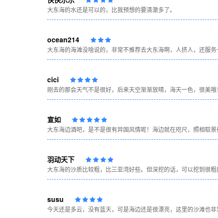
大东海的水还是可以的，比我预想的要清澈多了。
ocean214
大东海的海滩没啥说的，非常不推荐去大东海啊，人挤人，还服务
cici
刚去的那会天气不是很好，后来天空渐渐放晴，海天一色，很美哦
宣如
大东海边酒吧，是不是很有异国风情呢！海边就在咫尺，照相取景很
羽动天下
大东海的沙质比较粗，比三亚湾好些。但深挖的话，可以挖到很粗
susu
今天还是多云，没有蓝天，可是海边还是很漂亮，这里的沙滩也非