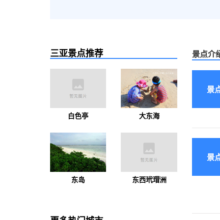
三亚景点推荐
景点介
景
白色亭
大东海
景
东岛
东西玳瑁洲