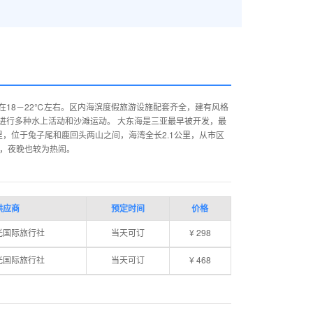
18－22℃左右。区内海滨度假旅游设施配套齐全，建有风格
进行多种水上活动和沙滩运动。 大东海是三亚最早被开发，最
，位于兔子尾和鹿回头两山之间，海湾全长2.1公里，从市区
中，夜晚也较为热闹。
供应商
预定时间
价格
光国际旅行社
当天可订
¥ 298
光国际旅行社
当天可订
¥ 468