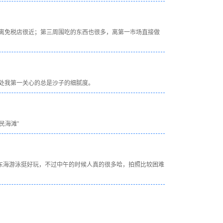
离免税店很近；第三周围吃的东西也很多，离第一市场直接做
处我第一关心的总是沙子的细腻度。
民海滩”
大东海游泳挺好玩，不过中午的时候人真的很多哈，拍照比较困难