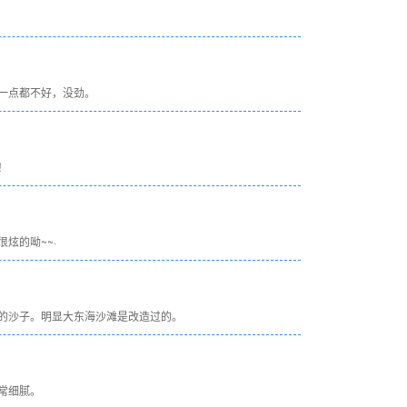
一点都不好，没劲。
！
炫的呦~~·
的沙子。明显大东海沙滩是改造过的。
常细腻。