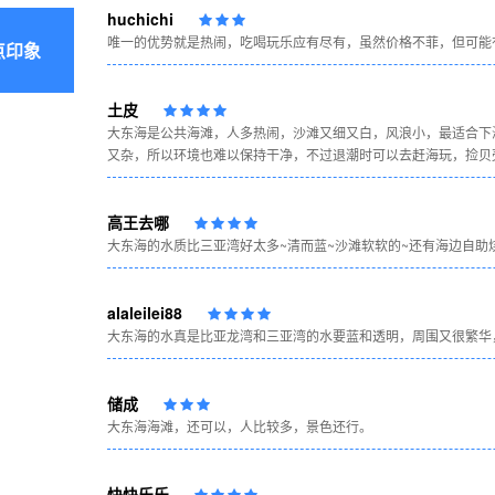
huchichi
唯一的优势就是热闹，吃喝玩乐应有尽有，虽然价格不菲，但可能
点印象
土皮
大东海是公共海滩，人多热闹，沙滩又细又白，风浪小，最适合下
又杂，所以环境也难以保持干净，不过退潮时可以去赶海玩，捡贝
高王去哪
大东海的水质比三亚湾好太多~清而蓝~沙滩软软的~还有海边自助
alaleilei88
大东海的水真是比亚龙湾和三亚湾的水要蓝和透明，周围又很繁华
储成
大东海海滩，还可以，人比较多，景色还行。
快快乐乐