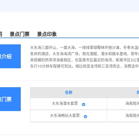
绍
景点门票
景点印象
大东海三面环山，一面大海，一排排翠绿椰林环抱沙滩，冬季水温在
各异的酒店，大东海海滨广场，观光潜艇、潜水和跳水基地，常年
点介绍
具规模的热带滨海度假区，也是离市区最近的海湾，距离市区3公里
东行10分钟车程便可到达。相比较亚龙湾和三亚湾而言，消费适
名称
点门票
大东海潜水套票
海南观
大东海畅玩大套票
海南观