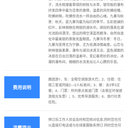
子，流水梳理着翠绿的树枝与水草，银帘般的瀑布
抒发四季中最为恣意的激情，温柔的风吹拂经幡，
吹拂树梢，吹拂你流水一样自由的心绪。九寨沟秋
景：秋天，是九寨沟最为灿烂的季节，五彩斑谰的
红叶，彩林倒映在明丽的湖水中。缤纷的落英在湖
光流韵间漂浮。悠远的晴空湛蓝而碧净，自然自造
化中最美丽的景致充盈眼底。九寨沟冬景：冬日，
九寨沟变得尤为宁静，尤为充满诗情画意。山峦与
树林银装素裹，瀑布与湖泊冰清玉洁、蓝色湖面的
冰层在日出日落的温差中，变幻着奇妙的冰纹，冰
凝的瀑布间、细细的水流发出沁人心脾的乐音。
跟团游1、车：全程空调旅游大巴；2、住宿：住
宿三星或同级2—3人标准间；3、餐：含3早3正
费用说明
餐；4、门票：所列景点首道门票（含景区环保旅
游观光车票）；5、优秀导游服务；6、旅行社责
任险。
预订后工作人员会及时和您核对信息,同时您也可
以直接打电话或与在线客服联系预订.同时您也可
温馨提示