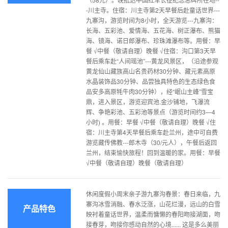
-川主寺。住宿：川主寺第2天早餐后赴童话世界---
九寨沟，游览时间为8小时，全天游览---九寨沟：
长海、五彩池、爱情海、五花海、树正瀑布、熊猫
海、镜海、诺日郎瀑布、珍珠滩瀑布等。用餐：早
餐 √中餐（敬请自理）晚餐 √住宿：沟口第3天早
餐后乘车赴“人间瑶池”---黄龙风景区，（沿途参观
黄龙仙山藏族高山名贵药材30分钟、藏元素高原
水晶装饰品30分钟、品尝独具特色的生态绿色食
品安多高原牦牛肉30分钟），经“岷山主峰”雪宝
鼎，进入景区，游览迎宾池.金沙铺地，飞瀑流
辉、争艳彩池、五彩池等景点（游览时间约3—4
小时) 。用餐：早餐 √中餐（敬请自理）晚餐 √住
宿：川主寺第4天早餐后乘车赴兰州，途中可自费
游览藏传佛教---郎木寺（30/元人），午餐后返回
兰州，结束愉快旅程！回到温暖的家。用餐：早餐
√中餐（敬请自理）晚餐（敬请自理）
休闲度假小周末亲子游九寨沟春景：春日来临，九
寨沟冰雪消融、春水泛涨，山花烂漫，远山的白雪
产品特色
映衬着童话世界，温柔而慵懒的春阳吻接湖面，吻
接春芽，吻接你感动自然的心境...... 这是多么美丽