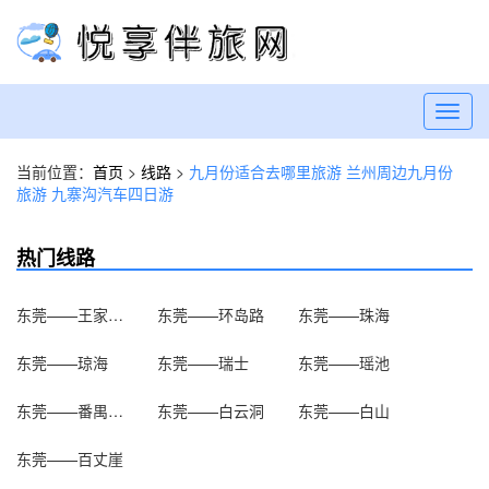
Toggl
navig
当前位置：
首页
>
线路
>
九月份适合去哪里旅游 兰州周边九月份
旅游 九寨沟汽车四日游
热门线路
东莞——王家大院
东莞——环岛路
东莞——珠海
东莞——琼海
东莞——瑞士
东莞——瑶池
东莞——番禺百万葵园
东莞——白云洞
东莞——白山
东莞——百丈崖