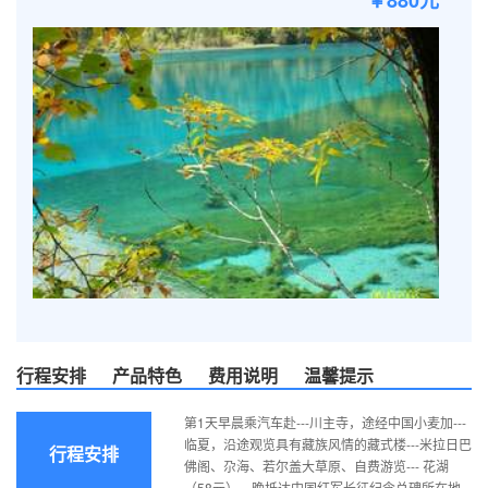
￥880元
行程安排
产品特色
费用说明
温馨提示
第1天早晨乘汽车赴---川主寺，途经中国小麦加---
临夏，沿途观览具有藏族风情的藏式楼---米拉日巴
行程安排
佛阁、尕海、若尔盖大草原、自费游览--- 花湖
（58元）。晚抵达中国红军长征纪念总碑所在地--