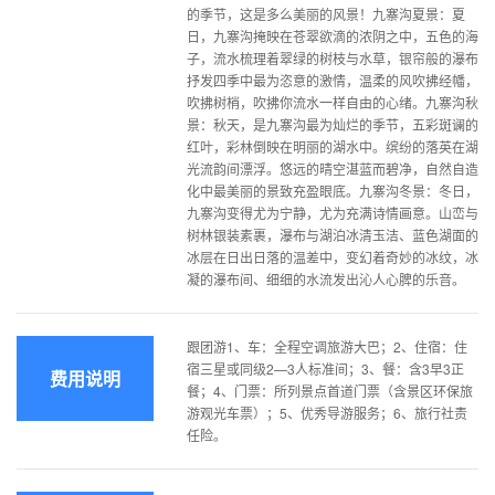
的季节，这是多么美丽的风景！九寨沟夏景：夏
日，九寨沟掩映在苍翠欲滴的浓阴之中，五色的海
子，流水梳理着翠绿的树枝与水草，银帘般的瀑布
抒发四季中最为恣意的激情，温柔的风吹拂经幡，
吹拂树梢，吹拂你流水一样自由的心绪。九寨沟秋
景：秋天，是九寨沟最为灿烂的季节，五彩斑谰的
红叶，彩林倒映在明丽的湖水中。缤纷的落英在湖
光流韵间漂浮。悠远的晴空湛蓝而碧净，自然自造
化中最美丽的景致充盈眼底。九寨沟冬景：冬日，
九寨沟变得尤为宁静，尤为充满诗情画意。山峦与
树林银装素裹，瀑布与湖泊冰清玉洁、蓝色湖面的
冰层在日出日落的温差中，变幻着奇妙的冰纹，冰
凝的瀑布间、细细的水流发出沁人心脾的乐音。
跟团游1、车：全程空调旅游大巴；2、住宿：住
宿三星或同级2—3人标准间；3、餐：含3早3正
费用说明
餐；4、门票：所列景点首道门票（含景区环保旅
游观光车票）；5、优秀导游服务；6、旅行社责
任险。