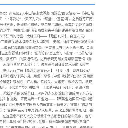
 住宿：南京第2天中山陵/玄武湖/瞻园游览“国父陵寝”—【中山陵
“博爱坊“、“天下为公”、“祭堂”、“墓室”等。之后游览江南
，分作五洲，洲洲堤桥相通，终年景色如画。乘车赴见证了南京
今的这里，把秦淮河的清姿丽质和夫子庙的建设新貌含蓄而充分
下江南的行宫、大明王府——【瞻园1小时、自理70元/
锡/三国影视城/木渎乘车赴太湖明珠—无锡，途中可自愿游览灵山
世界上最高的释迦摩尼青铜立像。主要景点有：天下第一掌、灵山
国影视城1小时】：城内设有“吴王宫”、“桃园”、“七星坛”等
鞭、指点江山的豪迈气概。之后参观无锡帅元紫砂壶艺馆（购
——木渎（含船游木渎）】：游览既是园林又是水乡的木渎古
可另行付费【夜游苏州古运河】（1.5小时、自理120元/
吟唱的评弹小调。用餐：早餐 √中餐 √晚餐 √住宿：苏州第
枫桥景区】观枫桥、江村桥、铁岭关、大运河、枫桥古镇。参观
故居、《似水年华》拍摄地—【水乡乌镇1小时】：蓝印花布
肴、缤纷多彩的民俗节日、深厚的人文积淀使乌镇成为了东方古
勿扰》拍摄地，江南最后一片湿地——【西溪湿地国家公园（游
晚可另行付费游览中国最大的宋文化主题景区，被誉为“流动的
元/人）：古越先民劳作生息的动人场景、南宋王朝的繁华如烟、岳
、在这里您不仅可以充分感受宋代古都昔日的繁华景象，也可
：早餐 √中餐 √晚餐 √住宿：杭州第5天船游西湖/黄浦江
杭州。”泛舟在美丽的西湖，远观三潭印月、苏堤烟柳，感受西湖