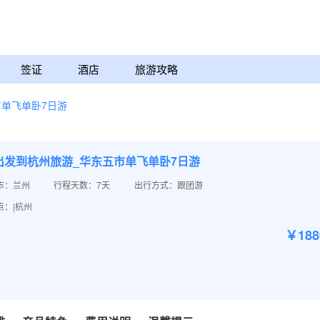
签证
酒店
旅游攻略
单飞单卧7日游
出发到杭州旅游_华东五市单飞单卧7日游
市：兰州
行程天数：7天
出行方式：跟团游
点：|杭州
￥18