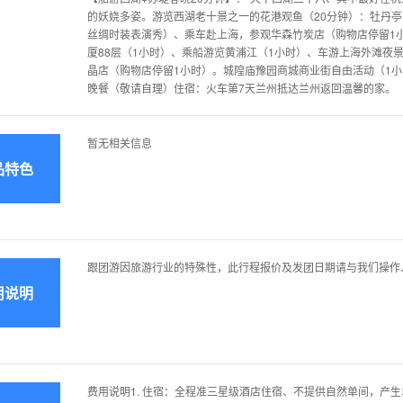
的妖娆多姿。游览西湖老十景之一的花港观鱼（20分钟）：牡丹
丝绸时装表演秀）、乘车赴上海，参观华森竹炭店（购物店停留1小
厦88层（1小时）、乘船游览黄浦江（1小时）、车游上海外滩夜景）
晶店（购物店停留1小时）。城隍庙豫园商城商业街自由活动（1小
晚餐（敬请自理）住宿：火车第7天兰州抵达兰州返回温馨的家。
暂无相关信息
品特色
跟团游因旅游行业的特殊性，此行程报价及发团日期请与我们操作
用说明
费用说明1. 住宿：全程准三星级酒店住宿、不提供自然单间，产生单