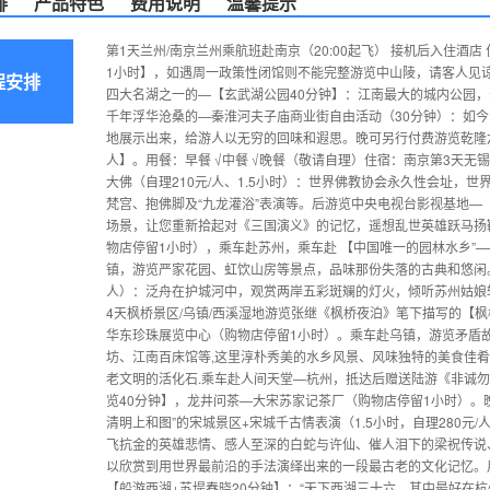
排
产品特色
费用说明
温馨提示
第1天兰州/南京兰州乘航班赴南京（20:00起飞） 接机后入住酒店
1小时】，如遇周一政策性闭馆则不能完整游览中山陵，请客人见谅）：
程安排
四大名湖之一的—【玄武湖公园40分钟】：江南最大的城内公园
千年浮华沧桑的—秦淮河夫子庙商业街自由活动（30分钟）：如
地展示出来，给游人以无穷的回味和遐思。晚可另行付费游览乾隆六
人】。用餐：早餐 √中餐 √晚餐（敬请自理）住宿：南京第3天无
大佛（自理210元/人、1.5小时）：世界佛教协会永久性会址，
梵宫、抱佛脚及“九龙灌浴”表演等。后游览中央电视台影视基地—【三
场景，让您重新拾起对《三国演义》的记忆，遥想乱世英雄跃马扬
物店停留1小时），乘车赴苏州，乘车赴 【中国唯一的园林水乡”
镇，游览严家花园、虹饮山房等景点，品味那份失落的古典和悠闲。晚
人）：泛舟在护城河中，观赏两岸五彩斑斓的灯火，倾听苏州姑娘轻声
4天枫桥景区/乌镇/西溪湿地游览张继《枫桥夜泊》笔下描写的【
华东珍珠展览中心（购物店停留1小时）。乘车赴乌镇，游览矛盾
坊、江南百床馆等,这里淳朴秀美的水乡风景、风味独特的美食佳
老文明的活化石.乘车赴人间天堂—杭州，抵达后赠送陆游《非诚
览40分钟】，龙井问茶—大宋苏家记茶厂（购物店停留1小时）。
清明上和图”的宋城景区+宋城千古情表演（1.5小时，自理280
飞抗金的英雄悲情、感人至深的白蛇与许仙、催人泪下的梁祝传说
以欣赏到用世界最前沿的手法演绎出来的一段最古老的文化记忆。用餐
【船游西湖+苏堤春晓20分钟】：“天下西湖三十六、其中最好在