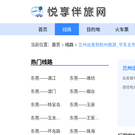
首页
线路
目的地
火车票
当前位置：
首页
>
线路
>
兰州出发到杭州旅游_华东五市
热门线路
兰州
东莞——漓江
东莞——潍坊
出发城
途径地
东莞——澳门
东莞——烟台
东莞——特呈岛
东莞——玉泉
东莞——玉龙雪山
东莞——王家大院
东莞——环岛路
东莞——珠海