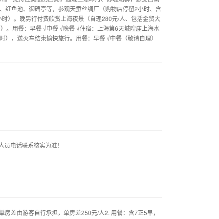
亭、红鱼池、御碑亭等，参观天蚕丝绸厂（购物店停留2小时、含
时）。晚另行付费欣赏上海夜景（自理280元/人、包括金贸大
。用餐：早餐 √中餐 √晚餐 √住宿：上海第6天城隍庙上海水
时），送火车结束愉快旅行。用餐：早餐 √中餐（敬请自理）
人员电话联系核实为准！
房差由游客自行承担，单房差250元/人2. 用餐：含7正5早，