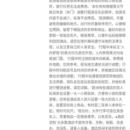
若游客因自身原因未能游览参观的则视为自动放
弃，旅行社将无法退费用。¨本社有权根据景点节
假日休息（关门）调整行程游览先后顺序，但游览
内容不会减少，标准不会降低。¨旅游期间，尽量
避免到偏僻的地方。出行时尽量结伴而行，以便相
互照顾。留意下榻饭店的名称和地址，最好向前台
索取一张饭店名片，随身携带，以便外出后能够顺
利回到酒店。请您在境外期间遵守当地的法律法
规，以及注意自己的人身安全。¨行程中未标注“入
内参观”的景点均为游览外观；入内参观景点均含
首道门票。¨行程中所注明的城市间距离，参照境
外地图，仅供参考，视当地交通状况进行调整；行
程中所列航班号及时间仅供参考，将根据实际情况
做出合理的调整；¨行程中如遇客观原因导致团队
无法用餐，领队会在抵达前提前告知您，并按标准
进行整团退餐，请您谅解。¨欧洲有些酒店的双人
标准房会设置一大一小两张床，方便有小孩的家庭
游客；还有些酒店双人房只设置一张大的双人大
床，放置双份床上用品，有时是二张单人床拼在一
起，用时可拉开。¨观光时，大件行李可放在旅游
车上，贵重物品一定随身携带，以免丢失。●酒店
须知¨大多数酒店不提供牙膏、牙刷、拖鞋、洗发
水、沐浴乳，请客人自备。酒店房间中迷你吧中的