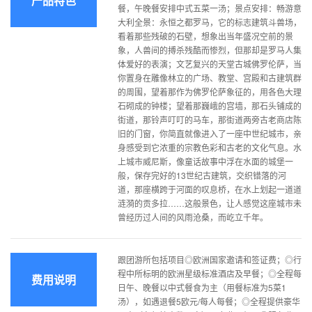
产品特色
餐，午晚餐安排中式五菜一汤；景点安排：畅游意
大利全景：永恒之都罗马，它的标志建筑斗兽场，
看着那些残破的石壁，想象出当年盛况空前的景
象，人兽间的搏杀残酷而惨烈，但那却是罗马人集
体爱好的表演；文艺复兴的天堂古城佛罗伦萨，当
你置身在雕像林立的广场、教堂、宫殿和古建筑群
的周围，望着那作为佛罗伦萨象征的，用各色大理
石砌成的钟楼；望着那巍峨的宫墙，那石头铺成的
街道，那铃声叮叮的马车，那街道两旁古老商店陈
旧的门窗，你简直就像进入了一座中世纪城市，亲
身感受到它浓重的宗教色彩和古老的文化气息。水
上城市威尼斯，像童话故事中浮在水面的城堡一
般，保存完好的13世纪古建筑，交织错落的河
道，那座横跨于河面的叹息桥，在水上划起一道道
涟漪的贡多拉……这般景色，让人感觉这座城市未
曾经历过人间的风雨沧桑，而屹立千年。
跟团游所包括项目◎欧洲国家邀请和签证费；◎行
程中所标明的欧洲星级标准酒店及早餐；◎全程每
费用说明
日午、晚餐以中式餐食为主（用餐标准为5菜1
汤），如遇退餐5欧元/每人每餐；◎全程提供豪华