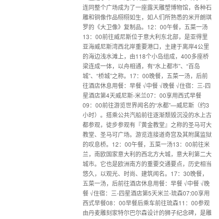
连同整个广场成为了一座露天雕塑博物馆，各种石
雕和铜像作品栩栩如生，如人们所熟悉的米开朗琪
罗的《大卫像》复制品。12：00午餐，五菜一汤
13：00前往威尼斯位于意大利东北部，是亚得里
亚海威尼斯湾西北岸重要港口，主建于离岸4公里
的海边浅水滩上，由118个小岛组成，400多座桥
梁连成一体，以舟相通，有“水上都市”、“百岛
城”、“桥城”之称。17：00晚餐，五菜一汤，后前
往酒店休息用餐：早餐 √中餐 √晚餐 √住宿：三-四
星酒店第4天威尼斯-米兰07：00享用西式早餐
09：00前往游览世界闻名的“水都”—威尼斯（约3
小时）。搭乘公共汽船前往逐渐颓毁沉没的水上古
都参观，徒步参观有『黄金教堂』之称的圣马可大
教堂、圣马可广场。游览连接道奇宫及其附属监狱
的叹息桥。12：00午餐，五菜一汤13：00前往米
兰，南欧国家意大利的西北方大城，意大利第二大
城市。它也是欧洲南方的重要交通要点，历史相当
悠久，以观光、时尚、建筑闻名。17：30晚餐，
五菜一汤，后前往酒店休息用餐：早餐 √中餐 √晚
餐 √住宿：三-四星酒店第5天米兰-琉森07:00享用
西式早餐08：00早餐后乘车前往琉森11：00参观
由丹麦雕刻家特尔巴尔森设计的狮子纪念碑，是雕