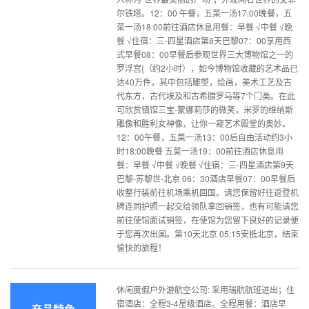
尔铁塔。12：00 午餐，五菜一汤17:00晚餐，五
菜一汤18:00前往酒店休息用餐：早餐 √中餐 √晚
餐 √住宿：三-四星酒店第8天巴黎07：00享用西
式早餐08：00早餐后参观世界三大博物馆之一的
罗浮宫{（约2小时），如今博物馆收藏的艺术品已
达40万件，其中包括雕塑，绘画，美术工艺及古
代东方，古代埃及和古希腊罗马等7个门类。在此
可欣赏镇馆三宝-蒙娜莉莎的微笑，米罗的维纳斯
雕像和胜利女神像，让你一窥艺术殿堂的奥妙。
12：00午餐，五菜一汤13：00后自由活动约3小
时18:00晚餐 五菜一汤19：00前往酒店休息用
餐：早餐 √中餐 √晚餐 √住宿：三-四星酒店第9天
巴黎-苏黎世-北京 06：30酒店早餐07：00早餐后
收整行装前往机场乘机回国。请您保留好往返登机
牌连同护照一起交给领队拿回销签，也有可能请您
前往使馆面试销签，在使馆为您留下良好的记录便
于您再次出国。第10天北京 05:15安抵北京，结束
愉快的旅程！
休闲度假户外游航空公司: 采用瑞航航班进出；住
宿酒店：全程3-4星级酒店。全程用餐：酒店早