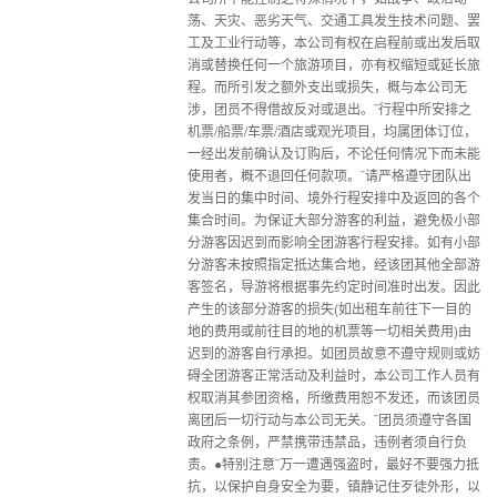
荡、天灾、恶劣天气、交通工具发生技术问题、罢
工及工业行动等，本公司有权在启程前或出发后取
消或替换任何一个旅游项目，亦有权缩短或延长旅
程。而所引发之额外支出或损失，概与本公司无
涉，团员不得借故反对或退出。¨行程中所安排之
机票/船票/车票/酒店或观光项目，均属团体订位，
一经出发前确认及订购后，不论任何情况下而未能
使用者，概不退回任何款项。¨请严格遵守团队出
发当日的集中时间、境外行程安排中及返回的各个
集合时间。为保证大部分游客的利益，避免极小部
分游客因迟到而影响全团游客行程安排。如有小部
分游客未按照指定抵达集合地，经该团其他全部游
客签名，导游将根据事先约定时间准时出发。因此
产生的该部分游客的损失(如出租车前往下一目的
地的费用或前往目的地的机票等一切相关费用)由
迟到的游客自行承担。如团员故意不遵守规则或妨
碍全团游客正常活动及利益时，本公司工作人员有
权取消其参团资格，所缴费用恕不发还，而该团员
离团后一切行动与本公司无关。¨团员须遵守各国
政府之条例，严禁携带违禁品，违例者须自行负
责。●特别注意¨万一遭遇强盗时，最好不要强力抵
抗，以保护自身安全为要，镇静记住歹徒外形，以