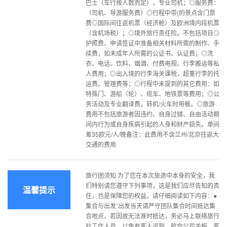
巴士（车行按人数而定），专业司机；◎服务费：
（司机、导游服务费）◎行程中带{的景点含门票
费◎国际间往返机票（经济舱）及欧洲境内段机票
（含机场税）；◎境外旅行责任险。不包括项目◎
护照费、申请签证中准备相关材料所需的制作、手
续费，如未成年人所需的公证书、认证费；◎洗
衣、电话、饮料、烟酒、付费电视、行李搬运等私
人费用；◎出入境的行李海关课税，超重行李的托
运费、管理费等；◎行程中未提到的其它费用：如
特殊门、游船（轮）、缆车、地铁票等费用；◎公
务活动及专业翻译费，转机/火车时用餐。◎旅游
费用不包括旅游者因违约、自身过错、自由活动期
间内行为或自身疾病引起的人身和财产损失。单间
差35欧元/人/晚备注：此费用不含兰州/北京往返大
交通的费用
旅行团须知 为了您在本次旅途中本身的安全，我
们特别请您遵守下列事项，这是我们应尽告知的责
温馨提示
任，也是保障您的权益。请仔细阅读如下内容：●
集合与出发¨出发当天请严守团队集合时间抵达集
合地点，若因故无法准时抵达，务必马上联络旅行
社工作人员，以免有客人迟到，航空公司关柜，客