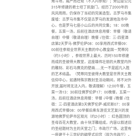
角斗场，威严而壮观（不入内参观）；旁边是公元
315年修建的君士坦丁凯旋门，经历了2000年的
风风雨雨，仍保存了当初的完美造型。古罗马市集
废墟：古罗马市集不仅是古罗马的发源地及市中
心，也是罗马七座小山丘的共同交集；18：00晚
餐，五菜一汤，后前往酒店休息用餐：早餐（敬请
自理）中餐（敬请自理）晚餐 √住宿：三-四星酒
店第2天罗马-佛罗伦萨08：00享用西式早餐09：
00前往参观全世界天主教的中心教皇国－梵蒂冈
（约1小时），参观世界上最大、历时150年修建
而成的圣彼得大教堂，这座雄伟壮丽的大教堂内外
的雕刻、彩石马赛克的壁画......无一不是超凡入胜
的艺术结晶。（梵蒂冈圣彼得大教堂是世界天主教
信仰中心，如遇特殊宗教封圣活动期间，将不对外
开放,届时将无法入内，敬请理解）12;00午餐，五
菜一汤13：30前往佛罗伦萨17：00晚餐，五菜一
汤，后前往酒店休息用餐：早餐 √中餐 √晚餐 √住
宿：三-四星酒店第3天佛罗伦萨-威尼斯07：00享
用西式早餐08：00早餐后乘车游览文艺复兴的发
源地佛罗伦萨市区观光（约2小时）：红色圆顶的
圣母百花大教堂，由十块浮雕组成，内容以叙述旧
约圣经题材为主的天堂之门；市政厅广场，这里有
一座建于十三世纪的碉堡式旧宫（现为市政厅），