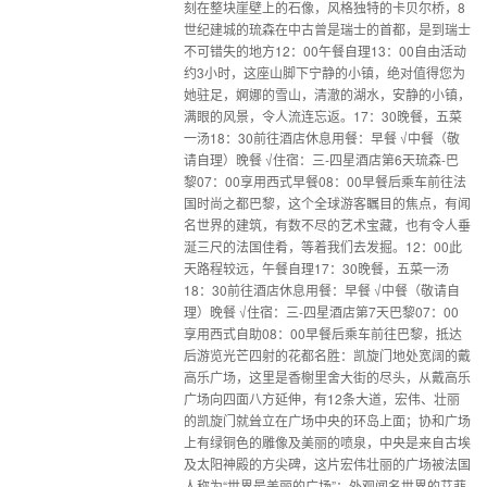
刻在整块崖壁上的石像，风格独特的卡贝尔桥，8
世纪建城的琉森在中古曾是瑞士的首都，是到瑞士
不可错失的地方12：00午餐自理13：00自由活动
约3小时，这座山脚下宁静的小镇，绝对值得您为
她驻足，婀娜的雪山，清澈的湖水，安静的小镇，
满眼的风景，令人流连忘返。17：30晚餐，五菜
一汤18：30前往酒店休息用餐：早餐 √中餐（敬
请自理）晚餐 √住宿：三-四星酒店第6天琉森-巴
黎07：00享用西式早餐08：00早餐后乘车前往法
国时尚之都巴黎，这个全球游客瞩目的焦点，有闻
名世界的建筑，有数不尽的艺术宝藏，也有令人垂
涎三尺的法国佳肴，等着我们去发掘。12：00此
天路程较远，午餐自理17：30晚餐，五菜一汤
18：30前往酒店休息用餐：早餐 √中餐（敬请自
理）晚餐 √住宿：三-四星酒店第7天巴黎07：00
享用西式自助08：00早餐后乘车前往巴黎，抵达
后游览光芒四射的花都名胜：凯旋门地处宽阔的戴
高乐广场，这里是香榭里舍大街的尽头，从戴高乐
广场向四面八方延伸，有12条大道，宏伟、壮丽
的凯旋门就耸立在广场中央的环岛上面；协和广场
上有绿铜色的雕像及美丽的喷泉，中央是来自古埃
及太阳神殿的方尖碑，这片宏伟壮丽的广场被法国
人称为“世界最美丽的广场”；外观闻名世界的艾菲