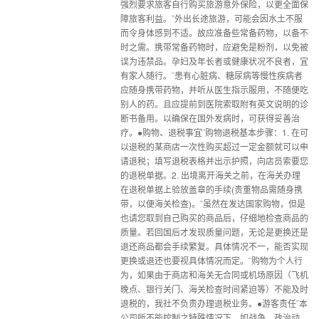
强烈要求旅客自行购买旅游意外保险，以更全面保
障旅客利益。¨外出长途旅游，可能会因水土不服
而令身体感到不适。故应准备些常备药物，以备不
时之需。携带常备药物时，应避免是粉剂，以免被
误为违禁品。孕妇及年长者或健康状况不良者，宜
有家人随行。¨患有心脏病、糖尿病等慢性疾病者
应随身携带药物，并听从医生指示服用，不随便吃
别人的药。且应提前到医院索取附有英文说明的诊
断书备用。以确保在国外发病时，可获得妥善治
疗。●购物、退税事宜¨购物退税基本步骤：1. 在可
以退税的某商店一次性购买超过一定金额就可以申
请退税；填写退税表格并出示护照，向店员索要您
的退税单据。2. 出境离开海关之前，在海关办理
在退税单据上验放盖章的手续(贵重物品需随身携
带，以便海关检查)。¨虽然在发达国家购物，但是
也请您取到自己购买的商品后，仔细地检查商品的
质量。若回国后才发现质量问题，无论是更换还是
退还商品都会手续繁复。具体情况不一，能否实现
更换或退还也要视具体情况而定。¨购物为个人行
为，如果由于商店和海关无合同或机场原因（飞机
晚点、银行关门、海关检查时间紧迫等）不能及时
退税的，我社不负责办理退税业务。●游客责任¨本
公司所不能控制之特殊情况下，如战争、政治动