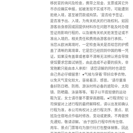
移民官的询问及检查，携带之现金、支票或其它外
币亦应确实申报，如被发现不实或不符，可能遭到
拒绝入境，甚至被罚款或拘禁。¨是否给予签证、
是否准予出、入境，为有关机关的行政权利。如因
游客自身原因或因提供材料存在问题不能及时办理
签证而影响行程的，以及被有关机关拒发签证或不
准出入境的，相关责任和费用由游客自行承担。¨
当您从欧洲离境时，一定检查海关是否给您的护照
盖了清晰的离境章，它是您已经回到中国的唯一凭
证。如果没有盖章或者章不清晰无法辨认将会导致
使馆要求您面试销签，由此造成不必要的损失，非
常抱歉只能由本人承担！ 请您谅解的同时也请您
自己务必仔细留意！●气候与穿着¨带好应季衣物，
以免天气变化较大，容易着凉、感冒。¨请尽量准
备好防日晒、防雨、游泳时所必备的遮阳伞、太阳
镜、防晒霜、泳装等等。¨鞋子以平底轻便的运动
鞋为宜，女士请尽量不要穿高跟鞋。●行程须知¨公
司保留对上述行程的最终解释权，请以出发前确认
行程为准，本公司有权对上述行程次序、景点、航
班及住宿地点作临时修改、变动或更换，不再做预
先通知，敬请谅解。¨由于团队行程中所有住宿、
用车、景点门票等均为旅行社打包整体销售，因此