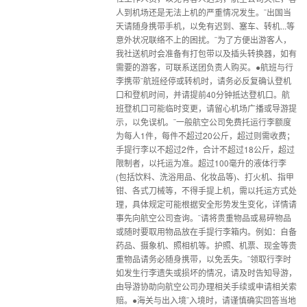
人到机场还是无法上机的严重情况发生。¨出国当
天请随身携带手机，以免有迟到、塞车、转机...等
意外状况联络不上的困扰。¨为了方便出游客人，
我社送机时会准备有打包带以及插头转换器，如有
需要的游客，可联系送团负责人购买。●航班与行
李携带¨航班经停或转机时，请务必反复确认登机
口和登机时间，并请提前40分钟抵达登机口。航
班登机口可能临时变更，请留心机场广播或导游提
示，以免误机。¨一般航空公司免费托运行李额度
为每人1件，每件不超过20公斤，超过则需收费；
手提行李以不超过2件，合计不超过18公斤，超过
限制者，以托运为准。超过100毫升的液体行李
(包括饮料、洗浴用品、化妆品等)、打火机、指甲
钳、各式刀械等，不得手提上机，需以托运方式处
理，具体规定可能根据安全形势发生变化，详情请
事先向航空公司查询。¨请将贵重物品或易碎物品
或随时要取用物品放在手提行李箱内。例如：自备
药品、摄象机、照相机等。护照、机票、现金等贵
重物品请务必随身携带，以免丢失。¨领取行李时
如发生行李遗失或损坏的情况，请及时告知导游，
由导游协助向航空公司办理相关手续或申请相关索
赔。●海关与出入境¨入境时，请谨慎确实回答当地