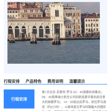
行程安排
产品特色
费用说明
温馨提示
第1天北京-苏黎世-罗马 03：45首都机场集合；
06：45搭乘瑞士航空公司的航班豪华客机前往意
行程安排
大利首都罗马； 14：05抵达后罗马，前往罗马游
览（约2小时），斗兽场是古罗马时期最大的圆形