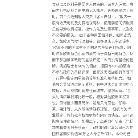
食品以及饮料是需要客人付费的，请客人注意。房
间内打电话都会由电脑记入帐户，等办理离店手续
时，前台会通知客人交费（客人自付）。¨饭店一
般有收费电视及免费电视两种，使用前请问清服务
员或导游收费标准、操作方法及注意事项，以避免
不必要的损失。¨由于各种原因如环保、如历史悠
久、如欧洲气候较温和等，较多酒店无空调设备。
¨欧洲不同的国家有不同的酒店星级评判标准，同
时许多欧洲特色小镇的酒店由于具备当地特色，反
而不参加该国政府的星级评定，因而没有星级的挂
牌。例如瑞士有50%的酒店、德国有40%的酒店
不参与政府的星级评定，但是这类酒店都具备等同
于行程中指定同星级的设施标准和接待能力。¨如
遇展会导致酒店房间紧张，有些酒店会距离市中心
较远，并可能临时调整住宿城市，望您谅解。¨意
大利酒店早餐都比较一般，相对其他欧洲国家来
说，显得量少而且简单，通常只有面包、咖啡、
茶、果汁等，入乡随俗请游客理解。¨根据有关行
业规定，旅行社有权根据旅行团团员情况，自行调
配房间住宿情况，如需单间，单差自行负责（包括
加床和夫妻分开住宿）；●旅游保险¨本公司已为参
团旅客购买价值30万之人身意外保险。本公司已