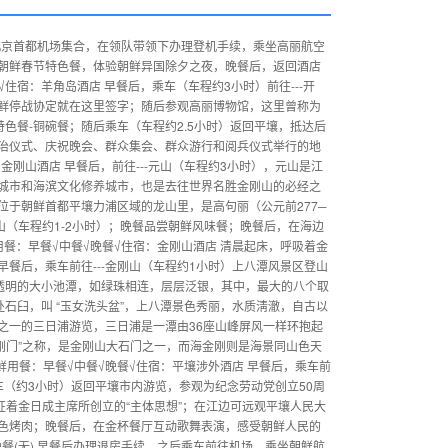
店 北京首都机场集合，在领队带领下办理登机手续，乘坐高丽航空
朝鲜春节特色餐，体验朝鲜异国除夕之夜，晚餐后，返回酒店
住宿：羊角岛酒店 早餐后，乘车（车程约3小时）前往---开
鲜停战协定就在这里签字；随后参观高丽博物馆，这里曾称为
色餐-铜碗餐；随后乘车（车程约2.5小时）返回平壤，抵达后
政治仪式、庆祝晚会、群众集会、群众游行和阅兵仪式举行的地
金刚山酒店 早餐后，前往---元山（车程约3小时），元山是江
城市和海滨文化修养城市，也是去往世界名胜金刚山的必经之
位于朝鲜首都平壤力浦区域的龙山里，是高句丽（公元前277─
山（车程约1-2小时）；晚餐品尝朝鲜风味餐；晚餐后，在海边
餐：早餐√中餐√晚餐√住宿：金刚山酒店 清晨起床，呼吸着金
餐后，乘车前往---金刚山（车程约1小时）上八潭风景区登山
澈透明的大小池潭，如绿珠相连，层层泛银，其中，最大的八个取
石臼，叫 “玉女洗头盆”，上八潭景色秀丽，水质淸澈，自古以
之一的三日浦游览，三日浦是一潭由36座山峰屏风一样环抱起
金刚门”之称，是金刚山大石门之一，而海金刚则是海景同山色天
鲜用餐：早餐√中餐√晚餐√住宿：平壤涉外酒店 早餐后，乘车前
车（约3小时）返回平壤市内游览，参观为纪念劳动党创立50周
象征着金日成主席所创立的“主体思想”；在江边可远观平壤人民大
色烤肉；晚餐后，在金杯餐厅互动歌舞表演，感受朝鲜人民的
晚餐(无) 早餐后办理退房手续，之后乘车前往机场，乘坐朝鲜航