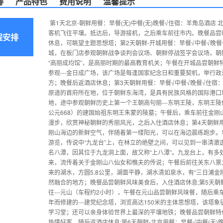
排
产品特色
费用说明
温馨提示
第1天北京-朝鲜用餐：早餐(无)中餐(无)晚餐√住宿：羊角岛酒
客机飞往平壤。抵达后，导游接机，之后乘车前往市内。晚餐品尝
程安排
休息，可眺望主题思想塔；第2天朝鲜-开城用餐：早餐√中餐√晚餐√
城，在板门店参观朝鲜战争谈判会议场、朝鲜停战签字会议场，朝
“高丽成均馆”，是高丽时期的最高教育机关；午餐在开城品尝朝鲜特
参观---金日成广场，该广场是每逢国家纪念日和重要契机，举行
方；晚餐后返酒店休息；第3天朝鲜用餐：早餐√中餐√晚餐√住宿：
原道的首府所在地，位于朝鲜东海湾，是具有民族风格的国际港口
地，途中参观朝鲜历史上第一个王朝高句丽---东明王陵，东明王陵
公元668）的建国始祖东明王朱蒙的陵墓；午餐后，乘车前往金刚
漫步，欣赏神秘朝鲜的秀丽风光，之后入住酒店休息；第4天朝鲜用
刚山海边的新鲜空气，伴随着第一缕阳光，可以在海边晨练跑步。早
游览，传说中“九龙台”上，在林立的绝壁之间，可以见到一串淸
名八潭，因其位于九龙洞上面，故又称“上八潭”。九龙台上，有多处
来，流传着关于金刚山八仙女和樵夫的传说；午餐后前往关东八景
来的湖水，方圆5.8公里，湖面平静，湖水清如泉水，有“三日浦
然融合的地方；晚餐品尝朝鲜风味美食后，入住酒店休息;第5天朝
往---元山（车程约2小时），午餐在元山品尝朝鲜风味餐，随后乘
年而修建的---建党纪念塔，浏览高达150米的主体思想塔，该塔
学习堂；还可以亲身体验世界上最深的平壤地铁；晚餐品尝朝鲜特
热情好客，随后返酒店休息;第6天朝鲜-北京用餐：早餐√中餐(无)