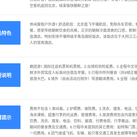
空客机返回北京，结束愉快朝鲜之旅！
休闲度假户外游1.舒适航班：北京直飞平壤航班，免除舟车劳顿，
餐，感受传统朝鲜饮食的风格，正宗的朝鲜冷面清爽的口感，新鲜
品特色
选酒店。特别安排平壤特级羊角岛国际饭店，该饭店位于大同江江
人的常用酒店。
跟团游1.国际往返机票和机票税。2.出境检验检疫费。3.全程中文
鲜涉外宾馆双人标准间住宿及早餐。5.行程中所列餐食（共9顿正餐
用说明
旅游大巴。8.境外（自由活动日除外）导游翻译费用。9.全程（
费用不包含 1.单间差。2.护照费、保险费。3.洗衣、理发、电话
海关课税、超重行李的托运费、管理费等。5.旅游费用包含内容意
馨提示
饮费、洗衣、理发、电话、饮料、烟酒、付费电视、行李搬运、邮
期间的餐食费及交通费。6.行程中未提到的其它费用：如特殊门票
一切费用。8.因气候或飞机、车辆、船只等交通工具发生故障导致