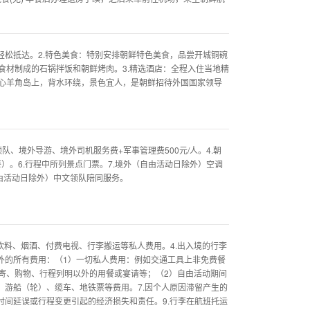
轻松抵达。2.特色美食：特别安排朝鲜特色美食，品尝开城铜碗
食材制成的石锅拌饭和朝鲜烤肉。3.精选酒店：全程入住当地精
心羊角岛上，背水环绕，景色宜人，是朝鲜招待外国国家领导
领队、境外导游、境外司机服务费+军事管理费500元/人。4.朝
）。6.行程中所列景点门票。7.境外（自由活动日除外）空调
自由活动日除外）中文领队陪同服务。
、饮料、烟酒、付费电视、行李搬运等私人费用。4.出入境的行李
外的所有费用：（1）一切私人费用：例如交通工具上非免费餐
寄、购物、行程列明以外的用餐或宴请等；（2）自由活动期间
、游船（轮）、缆车、地铁票等费用。7.因个人原因滞留产生的
时间延误或行程变更引起的经济损失和责任。9.行李在航班托运