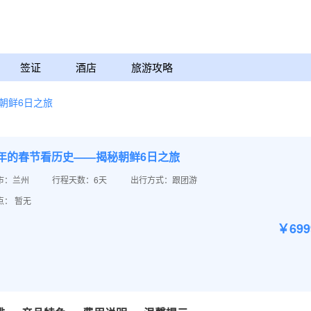
签证
酒店
旅游攻略
秘朝鲜6日之旅
14年的春节看历史——揭秘朝鲜6日之旅
市：兰州
行程天数：6天
出行方式：跟团游
点： 暂无
￥69