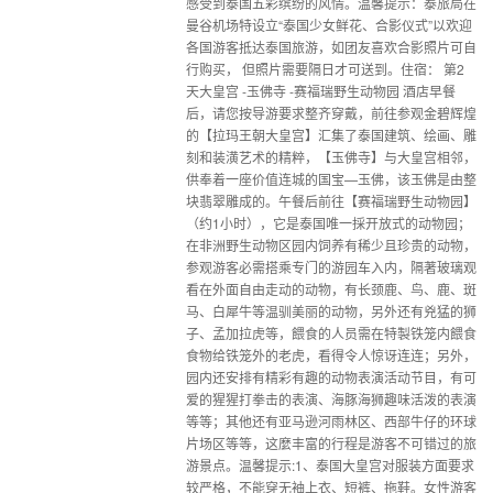
感受到泰国五彩缤纷的风情。温馨提示：泰旅局在
曼谷机场特设立“泰国少女鲜花、合影仪式”以欢迎
各国游客抵达泰国旅游，如团友喜欢合影照片可自
行购买， 但照片需要隔日才可送到。住宿： 第2
天大皇宫 -玉佛寺 -赛福瑞野生动物园 酒店早餐
后，请您按导游要求整齐穿戴，前往参观金碧辉煌
的【拉玛王朝大皇宫】汇集了泰国建筑、绘画、雕
刻和装潢艺术的精粹，【玉佛寺】与大皇宫相邻，
供奉着一座价值连城的国宝—玉佛，该玉佛是由整
块翡翠雕成的。午餐后前往【赛福瑞野生动物园】
（约1小时），它是泰国唯一採开放式的动物园；
在非洲野生动物区园内饲养有稀少且珍贵的动物，
参观游客必需搭乘专门的游园车入内，隔著玻璃观
看在外面自由走动的动物，有长颈鹿、鸟、鹿、斑
马、白犀牛等温驯美丽的动物，另外还有兇猛的狮
子、孟加拉虎等，餵食的人员需在特製铁笼内餵食
食物给铁笼外的老虎，看得令人惊讶连连；另外，
园内还安排有精彩有趣的动物表演活动节目，有可
爱的猩猩打拳击的表演、海豚海狮趣味活泼的表演
等等；其他还有亚马逊河雨林区、西部牛仔的环球
片场区等等，这麼丰富的行程是游客不可错过的旅
游景点。温馨提示:1、泰国大皇宫对服装方面要求
较严格，不能穿无袖上衣、短裤、拖鞋。女性游客