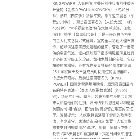
KINGPOWER -人妖剧院 早餐后前往接着前往香火
旺盛的【金佛寺PACHUMKONGKA】（约40分
钟）参拜【四面佛】祈福平安。乘车返回曼谷（车
程2.5小时），观赏泰国著名的【人蛇大战】（约
40分种） “空手捉蛇表演”将使您惊呼连连、印象
深刻！前往 【皇家御会馆】，是一座以白色为主
的意大利文艺复兴式建筑，室内全以彩色大理石装
饰，配以讲述泰国历史进程的壁画，营造了一番宏
伟的皇家气派。馆内还珍藏了良多精雕细琢且独具
匠心的国宝级工艺珍品，如柚木雕刻的宝船、宝石
镶嵌的床榻等，还有九世泰皇登基60周年时宴请
25个国家国王及王室成员时使用过的金银器皿，
令您大开眼界。后前往泰国著名的【KING
POWER】国际免税商场用晚餐，后观赏泰国最有
名的特色表演--【泰国人妖歌舞表演】(约90分
钟)，华丽的灯光，舞台，妙曼为美的身影会让您
难以相信他们的性别，演出结束后您还可以和这些
美丽的“小姐”合影，把他们的倩影留在难忘的回忆
里。温馨提示： 人妖歌舞表演属于健康的歌舞表
演，老少咸宜，表演结束后团友 如要与人妖合影
需要支付拍照费用20铢/次。用餐：早餐 √中餐 √
晚餐 √第6天曼谷-新加坡早上指定时间乘车送往