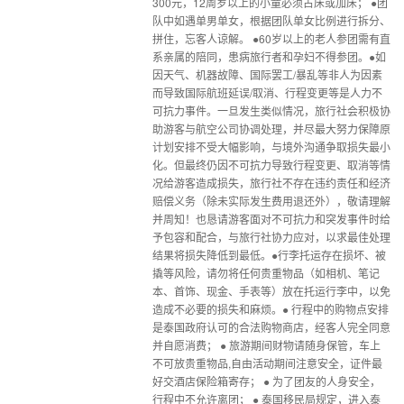
300元，12周岁以上的小童必须占床或加床； ●团
队中如遇单男单女，根据团队单女比例进行拆分、
拼住，忘客人谅解。 ●60岁以上的老人参团需有直
系亲属的陪同，患病旅行者和孕妇不得参团。●如
因天气、机器故障、国际罢工/暴乱等非人为因素
而导致国际航班延误/取消、行程变更等是人力不
可抗力事件。一旦发生类似情况，旅行社会积极协
助游客与航空公司协调处理，并尽最大努力保障原
计划安排不受大幅影响，与境外沟通争取损失最小
化。但最终仍因不可抗力导致行程变更、取消等情
况给游客造成损失，旅行社不存在违约责任和经济
赔偿义务（除未实际发生费用退还外），敬请理解
并周知！也恳请游客面对不可抗力和突发事件时给
予包容和配合，与旅行社协力应对，以求最佳处理
结果将损失降低到最低。●行李托运存在损坏、被
撬等风险，请勿将任何贵重物品（如相机、笔记
本、首饰、现金、手表等）放在托运行李中，以免
造成不必要的损失和麻烦。● 行程中的购物点安排
是泰国政府认可的合法购物商店，经客人完全同意
并自愿消费； ● 旅游期间财物请随身保管，车上
不可放贵重物品,自由活动期间注意安全，证件最
好交酒店保险箱寄存； ● 为了团友的人身安全，
行程中不允许离团； ● 泰国移民局规定，进入泰