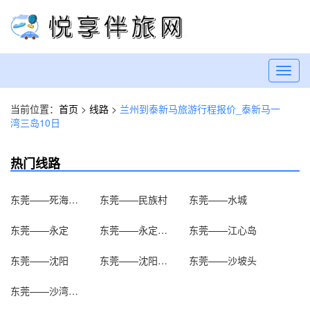
Toggl
navig
当前位置：
首页
>
线路
>
兰州到泰新马旅游行程报价_泰新马一
湾三岛10日
热门线路
东莞——死海漂浮
东莞——民族村
东莞——水城
东莞——永定
东莞——永定土楼
东莞——江心岛
东莞——沈阳
东莞——沈阳故宫
东莞——沙坡头
东莞——沙湾古镇