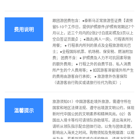
跟团游团费包含：●泰新马正常旅游签证费【请预
留5-10个工作日，提供护照原件(护照有效期达7个
费用说明
月以上，近三个月内的2张2寸白底彩照及3页以上
空白签证页面)】；●酒店(两人一房)、行程表所列
用餐； ● 行程表内所列的景点及全程旅游观光巴
士；●全程国际机票、机场税、保安税、燃油附加
费； 团费不含：● 护照费及人力不可抗因素导致
的额外费用； ● 行程之外的自费节目、私人消费
所产生的个人费用等；● 如因游客滞留境外所产生
的费用由游客自行承担； ● 旅游意外伤害保险
（请游客自行购买或请旅行社代为购买）；
旅游须知01）中国游客赴境外旅游，需遵守所在
国家和地区法律法规、遵守出境游文明公约，体现
温馨提示
新时代中国公民的文明素养和精神风尚。02）各
国出入境卡等均可请领队协助填写。进出海关时，
请听从领队指示配合团体行动，以免与团体走散，
影响出入海关之时间。购物须知及免税烟酒：以观
光为主，若看到喜欢或合适的物品，请速决定是否