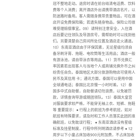
冠不整地走动。退房时请在前台结清电话费、饮料
费等个人消费；离开酒店外出请携带酒店名片，以
防迷路时备用。客人需随身携带贵重物品，可在酒
店开设免费保险箱；若遗失随身物品，保险公司很
难受理赔偿事宜。09）请特别注意安全，入住酒
店后要记住领队及导游房号，需帮助时可以找到他
们。另要清楚自己房间所处位置及酒店走火通道。
10）东南亚酒店由于环保因素，无论星级均须自
备牙刷牙膏、拖鞋、电吹筒等生活用品；酒店一般
有游泳池，请自带泳衣等用品。11）货币兑换汇
率因素若出现客人与当地个人或商铺兑换外币之纠
纷责任自负。泰国地区大部分旅游购物店可使用人
民币及其信用 卡；通讯方面，泰国可以使用中国
全球通电话；泰国比北京慢一小时时差。12）泰
国多中式自助餐，自助餐请切勿浪费，以免被罚
款，详情查询导游或随团领队。13）泰国大皇宫
对服装要求较严格，不能穿无袖上衣、短裤、拖鞋
等 重要提示：● 行程上的航班为参考航班，如对
航班有特殊要求，请及时和工作人员落实此团的准
确航班，以免耽误行程； ● 东南亚酒店没有星级
标准及挂星制度，行程中所列明酒店请参考 ● 12
周岁以下小童占床加收900元附加费，不占床加收