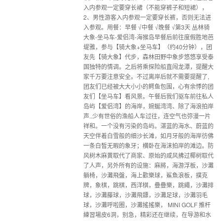
入内参观一定要穿长裙（不能穿裤子和短裙），
2、男性游客入内参观一定要穿长裤，否则无法进
入参观。用餐：早餐 √中餐 √晚餐 √第3天 丛林骑
大象-坐马车-爱侣湾-海猴岛早餐后前往度假胜地芭
堤雅，参与【骑大象+坐马车】（约40分钟），团
友先【骑大象】代步，森林田野中象步悠悠享受泰
国独特的情调。之后将乘探险船直闯龙潭，提醒大
家千万要注意安全。不过离岸后就不需要提醒了,
团友们已经被大大小小的鳄鱼包围，心有余悸的团
友们【坐马车】看风景。午餐后我们驱车前往私人
岛屿【爱侣湾】的海岸，婉蜒湾湾、除了海浪拍岸
声..少有世俗的渔船人车过往，连空气也弥漫一片
祥和。一个没有污染的岛屿。湛蓝的海水、蔚蓝的
天空伴着白雪般的细沙长滩，如月牙般的海岸彷佛
一条白皙无暇的象牙；横卧在海沫拍岸的滩边。防
风树木麻黄取代了商家、原始的咸风拂过椰树取代
了人声，另外所有的设施：麻將，海游浮板，沙灘
躺椅，沙灘飛盤，海上歡樂球，鯊魚浪板，撲克
牌，象棋，跳棋，西洋棋，疊疊樂，跳繩，沙灘排
球，沙灘藤球，沙灘飛鏢，沙灘足球，沙灘羽毛
球，沙灘呼啦圈，沙灘搖搖樂， MINI GOLF 推杆
練習場皮6洞，别急，精彩还在继续，在导游和水