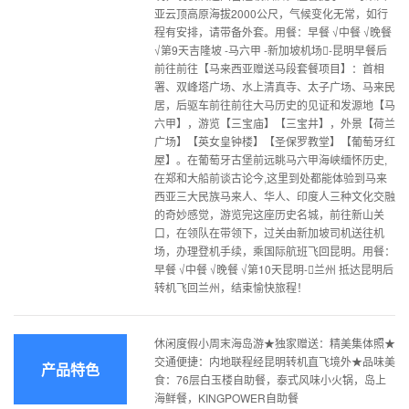
亚云顶高原海拔2000公尺，气候变化无常，如行
程有安排，请带备外套。用餐：早餐 √中餐 √晚餐
√第9天吉隆坡 -马六甲 -新加坡机场-昆明早餐后
前往前往【马来西亚赠送马段套餐项目】：首相
署、双峰塔广场、水上清真寺、太子广场、马来民
居，后驱车前往前往大马历史的见证和发源地【马
六甲】，游览【三宝庙】【三宝井】，外景【荷兰
广场】【英女皇钟楼】【圣保罗教堂】【葡萄牙红
屋】。在葡萄牙古堡前远眺马六甲海峡缅怀历史,
在郑和大船前谈古论今,这里到处都能体验到马来
西亚三大民族马来人、华人、印度人三种文化交融
的奇妙感觉，游览完这座历史名城，前往新山关
口，在领队在带领下，过关由新加坡司机送往机
场，办理登机手续，乘国际航班飞回昆明。用餐：
早餐 √中餐 √晚餐 √第10天昆明-兰州 抵达昆明后
转机飞回兰州，结束愉快旅程！
休闲度假小周末海岛游★独家赠送：精美集体照★
交通便捷：内地联程经昆明转机直飞境外★品味美
产品特色
食：76层白玉楼自助餐，泰式风味小火锅，岛上
海鲜餐，KINGPOWER自助餐