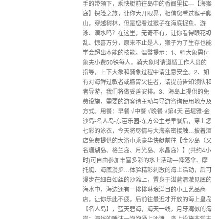
手的带领下，乘快艇前往岛中的香阁里拉—【海猴
岛】探险之旅，让你大开眼界，相信您看过猴子爬
山，穿越树林，但是您看过猴子在海底捉鱼、游
泳、潜水吗？在这里，无奇不有，让你看得眼花缭
乱、惊喜万分，原来不止是人，猴子为了生存也能
学会超出本能的技能。温馨提示：1、骑大象需付
象夫小费50铢每人，骑大象时请遵循工作人员的
指导，上下大象和骑象过程中请注意安全。2、如
有对海鲜过敏者或肠胃欠佳者，请提前告知领队和
者导游，我们将做妥善安排。3、海岛上提供的免
费设施，需要的游客请主动与导游咨询使用地点及
方式。用餐：早餐 √中餐 √晚餐 √第4天 芭堤雅-金
沙岛-名人岛-东芭乐园-东方公主号早餐后，穿上您
七彩的泳衣，今天将尽情与大海亲密接触…披着酒
店免费提供的大浴巾乘豪华快艇前往【金沙岛（又
名珊瑚岛、格兰岛、月光岛、水晶岛）】(共约4小
时)可自由参加丰富多彩的水上活动—降落伞、摩
托艇、海底漫步…体验精彩刺激的海上活动，后可
漫步在细白如丝的沙滩上，置身于湛蓝清澈见底的
海水中，海边还有一排排琳琅满目的小工艺品商
店，让你乐此不疲。后前往最近才开放的海上皇岛
【名人岛】，蓝天碧海，海天一线，月牙湾似的海
岸；海线的唾沫一泡泡涌上沙滩。岛上设施非常丰