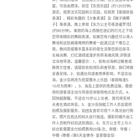
富，可自由攒泽。前往【东芭乐园】(约120分钟)
游览，观赏法式花园和兰花园，后观赏【泰国民俗
表演】、精彩有趣的【大象表演】及【猴子摘椰
子】等表演。晚上参观【东方公主号夜游暹罗湾】
(约90分钟)，美丽的海上西施在迷幻的灯光之下给
您带来精彩的舞蹈表演，如果您有兴趣还可以滑入
舞池和这些雌雄难辨的舞者一起渡过这个难忘之
夜。晚间芭堤雅丰富多彩的夜生活等您前往探寻,
长袖当舞、灯红酒绿或漫步热带海滩风情,详情请
洽当地导游。温馨提示：1、如有对海鲜过敏者或
肠胃欠佳者，请提前告知领队和者导游，我们将做
妥善安排。2、如遇台风或者雨季影响，不适合出
海，金沙岛将改为芭提雅水上乐园（泰国每逢5-
10月为雨季）。3、海岛上提供的免费设施，需使
用的游客请主动与导游咨询使用地点及方式。4、
因快艇颠簸，不适合70岁以上长者，我司将安排
长者在酒店休息。5、金沙岛快艇工作人员会提供
拍照及摄影服务，如团友喜欢可视个人情况自行购
买，照片在抵达的码头自行挑选，摄影的碟片由工
作人员制作好后送到酒店。6、东方公主号上与人
妖合影需要支付拍照费用20铢/次。用餐：早餐 √
中餐 √晚餐 √第5天金佛寺- 皇家御会馆-