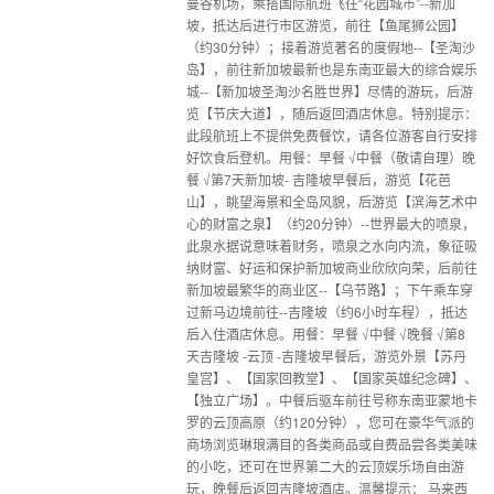
曼谷机场，乘搭国际航班飞往“花园城市”--新加
坡，抵达后进行市区游览，前往【鱼尾狮公园】
（约30分钟）；接着游览著名的度假地--【圣淘沙
岛】，前往新加坡最新也是东南亚最大的综合娱乐
城--【新加坡圣淘沙名胜世界】尽情的游玩，后游
览【节庆大道】，随后返回酒店休息。特别提示：
此段航班上不提供免费餐饮，请各位游客自行安排
好饮食后登机。用餐：早餐 √中餐（敬请自理）晚
餐 √第7天新加坡- 吉隆坡早餐后，游览【花芭
山】，眺望海景和全岛风貌，后游览【滨海艺术中
心的财富之泉】（约20分钟）--世界最大的喷泉，
此泉水据说意味着财务，喷泉之水向内流，象征吸
纳财富、好运和保护新加坡商业欣欣向荣，后前往
新加坡最繁华的商业区--【乌节路】；下午乘车穿
过新马边境前往--吉隆坡（约6小时车程），抵达
后入住酒店休息。用餐：早餐 √中餐 √晚餐 √第8
天吉隆坡 -云顶 -吉隆坡早餐后，游览外景【苏丹
皇宫】、【国家回教堂】、【国家英雄纪念碑】、
【独立广场】。中餐后驱车前往号称东南亚蒙地卡
罗的云顶高原（约120分钟），您可在豪华气派的
商场浏览琳琅满目的各类商品或自费品尝各类美味
的小吃，还可在世界第二大的云顶娱乐场自由游
玩，晚餐后返回吉隆坡酒店。温馨提示： 马来西