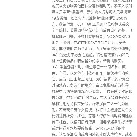
购买以免影响其他团体游客旅程时间。泰国入境时
每人只准带1条香烟，新加坡入境时每人只准携带
19支香烟，酒类每人只准携带1瓶不超过750毫
升，敬请留意。03）飞机上航班座位按姓氏英文
字母编排，若需调整座位待起飞后再自行调整；飞
机起降及用餐，座椅排背需放直；NO SMOKING
即禁止吸烟，FASTENSEAT BELT 即系上安全
带；非必要时勿随意走动，为了安全请务必遵守；
04）为避免不必要之尴尬，请勿擅取酒店内和飞
机上任何物品；若需留为纪念，请提出购买。
05）乘坐游览车时，请注意巴士公司名称、颜
色、车号，以免停车时找不到车；请保持车内整
洁，旅游巴士上禁止吸烟。06）请紧记约定集合
时间地点，务必准时集合上车以免影响旅游行程。
旅程中若遇特殊情况而须调整，当以领队安排后通
告为准。07）酒店住宿注意，在大厅等待分配房
号和钥匙时请保持安静。标准房间二人一间为原
则，若出现单男单女情况，旅行社会根据团队单女
比例进行拆分、拼住，忘客人谅解外出时将钥匙放
置于柜台，以便同房者使用。如要求服务生提行李
或房间送开水均要给相当于5-10元人民币的小
费。请勿在酒店内或房间外的走廊大声喧哗，或衣