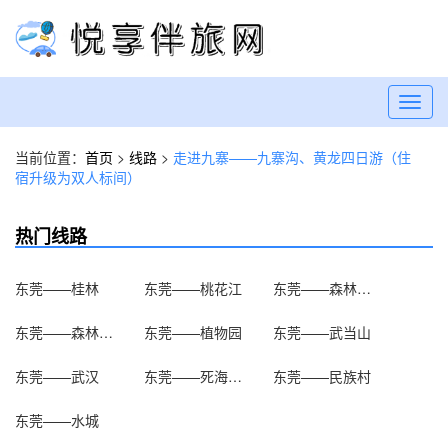
Toggl
navig
当前位置：
首页
>
线路
>
走进九寨——九寨沟、黄龙四日游（住
宿升级为双人标间）
热门线路
东莞——桂林
东莞——桃花江
东莞——森林小火车
东莞——森林温泉
东莞——植物园
东莞——武当山
东莞——武汉
东莞——死海漂浮
东莞——民族村
东莞——水城