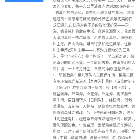
国的小麦加，每平方公里清真寺达到200多座的---
--临夏回族自治区，具有小西藏之称的夏河。沿途
经过黄土高原与青藏高原的分界区,风景优美的白
龙江源头,在甘肃为数不多的湿地保护区——尕
海，感受纯朴的藏民生活。穿越花湖景区、我国最
大湿地草原－热尔草原、若尔盖大草原， 晚抵达
川主寺。自由活动，可自行参加走进藏家。住宿：
川主寺第2天川主寺——九寨沟九寨沟分为三条
沟，呈“丫”字分布；整个构成了一个五彩斑谰、绚
丽奇绝的瑶池玉盆，一个原始古朴、神奇梦幻的人
间仙境，一个不见纤尘、自然纯净的“童话世界”。
1、早餐后乘车至九寨沟内景区停车场，换乘景区
专用环保观光车进入【九寨沟】景区（游览时间 8
—10小时）游览九寨沟三条沟：经【树正沟】，
观盆景滩，芦苇海，火花海，卧龙海、树正瀑布、
犀牛海。诺日朗转入【日则沟】，经镜海， 珍珠
滩瀑布，五花海，天鹅海，剑峰直抵原始森林，领
略原始森林之雅趣。2、下午由诺日朗出发，进入
【则查洼沟】，经过季节海五彩池到长海，欣赏九
寨沟瑰丽景色。午餐自理，因是乘坐观光车游览，
所以一天时间完全足够游览完各个景点。用餐：早
餐 √中餐（敬请自理）晚餐 √住宿：沟口第3天川