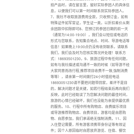
拍产品时，请在留言里，留好实际参团人的具体信
息，以便我们可以第一时间联系到实际参团人。
7、我社不收取旅游费用全款，只收预订金，如有
特殊证件如军官证，学生证一类，以折扣差价从剩
余团款中扣除即可8、您预订的参团日期的前一天
（通常为14:00-19:00），我们会以短信或电话的
形式与您联系，告知集合地点、时间、导游电话等
信息！如果晚上19:00点仍没有收到联系，请联系
我们，我们会及时为您核实情况并处理！联系方
式：18693501230，9、旅游过程中有任何问题，
如有与我社描述或沟通不一致的时候（如导游不经
大家同意而改行程,推荐项目收费不一致,強制消费
等等），请亲第一时间拨打24小时值班电话
18693051230请不要把问题带回家，差评不是目
的，解决问题才是关键，如若行程结束后再向我们
反映，此时已经耽误了为您解决问题的最佳时间，
旅游的心情已经破坏，我们也没能为亲提供最优质
的服务。10、行程中所有购物店、自费娱乐项目
或导游推荐购物店、自费项目，游客均是自愿购
物、自愿参加，我们承诺绝无强制消费。11、因
入住登记需要，所有游客须携带身份证等有效证
件；因个人原因临时自愿放弃游览、住宿、餐饮