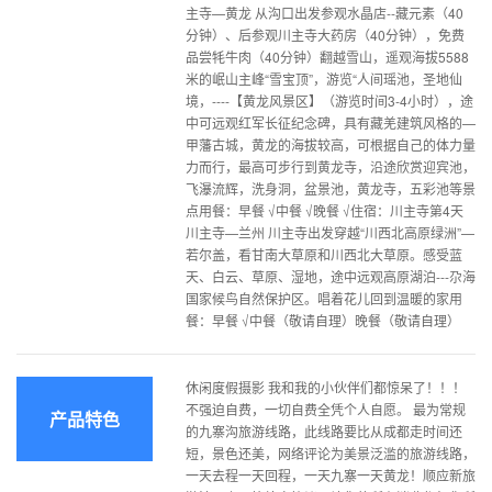
主寺—黄龙 从沟口出发参观水晶店--藏元素（40
分钟）、后参观川主寺大药房（40分钟），免费
品尝牦牛肉（40分钟）翻越雪山，遥观海拔5588
米的岷山主峰“雪宝顶”，游览“人间瑶池，圣地仙
境，----【黄龙风景区】（游览时间3-4小时），途
中可远观红军长征纪念碑，具有藏羌建筑风格的—
甲藩古城，黄龙的海拔较高，可根据自己的体力量
力而行，最高可步行到黄龙寺，沿途欣赏迎宾池，
飞瀑流辉，洗身洞，盆景池，黄龙寺，五彩池等景
点用餐：早餐 √中餐 √晚餐 √住宿：川主寺第4天
川主寺—兰州 川主寺出发穿越“川西北高原绿洲”—
若尔盖，看甘南大草原和川西北大草原。感受蓝
天、白云、草原、湿地，途中远观高原湖泊---尕海
国家候鸟自然保护区。唱着花儿回到温暖的家用
餐：早餐 √中餐（敬请自理）晚餐（敬请自理）
休闲度假摄影 我和我的小伙伴们都惊呆了！！！
不强迫自费，一切自费全凭个人自愿。 最为常规
产品特色
的九寨沟旅游线路，此线路要比从成都走时间还
短，景色还美，网络评论为美景泛滥的旅游线路，
一天去程一天回程，一天九寨一天黄龙！顺应新旅