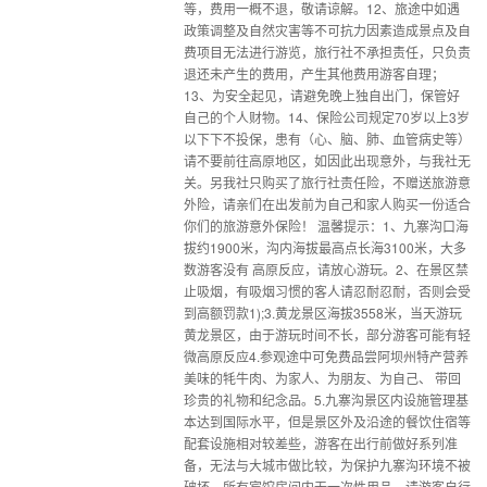
等，费用一概不退，敬请谅解。12、旅途中如遇
政策调整及自然灾害等不可抗力因素造成景点及自
费项目无法进行游览，旅行社不承担责任，只负责
退还未产生的费用，产生其他费用游客自理；
13、为安全起见，请避免晚上独自出门，保管好
自己的个人财物。14、保险公司规定70岁以上3岁
以下下不投保，患有（心、脑、肺、血管病史等）
请不要前往高原地区，如因此出现意外，与我社无
关。另我社只购买了旅行社责任险，不赠送旅游意
外险，请亲们在出发前为自己和家人购买一份适合
你们的旅游意外保险！ 温馨提示：1、九寨沟口海
拔约1900米，沟内海拔最高点长海3100米，大多
数游客没有 高原反应，请放心游玩。2、在景区禁
止吸烟，有吸烟习惯的客人请忍耐忍耐，否则会受
到高额罚款1);3.黄龙景区海拔3558米，当天游玩
黄龙景区，由于游玩时间不长，部分游客可能有轻
微高原反应4.参观途中可免费品尝阿坝州特产营养
美味的牦牛肉、为家人、为朋友、为自己、 带回
珍贵的礼物和纪念品。5.九寨沟景区内设施管理基
本达到国际水平，但是景区外及沿途的餐饮住宿等
配套设施相对较差些，游客在出行前做好系列准
备，无法与大城市做比较，为保护九寨沟环境不被
破坏，所有宾馆房间内无一次性用品，请游客自行