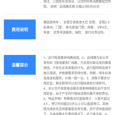
游法，上团签补充协议，让您的所有消费都如您所
愿。 说明：此线路优惠 价截止到5月30日
跟团游用车 ； 全程空调旅游大巴 住宿： 全程2-3
标准间；门票： 景点首道门票；用餐： 3早4正；
费用说明
导游： 优秀导游服务；保险： 旅行社责任险。
1、此行程是散拼线路组成。2、此线路为本公司
发布的【落地服务】线路，为多家社联合发的散客
温馨提示
拼团，不存在买卖游客的行为，此行程同样适用于
独立成团，并根据需求安排住宿、用餐、用车标准
及接送机服务，价格一团一议。3、游客只需支付
预定金，剩余款项可以在行程结束前付清即可。
4、本公司不接受电话报名或者网络报名后不支付
预定金，由于产生的行程延误我社概不承担责任。
5、特此声明！特殊情况可直接预订：人数不超过
4人，预订时间超过5天以上可以直接预订。其他
情况请亲先咨询客服是否有位置，若不咨询直接拍
下，且本线路无位置的情况下，此订单无效，6、