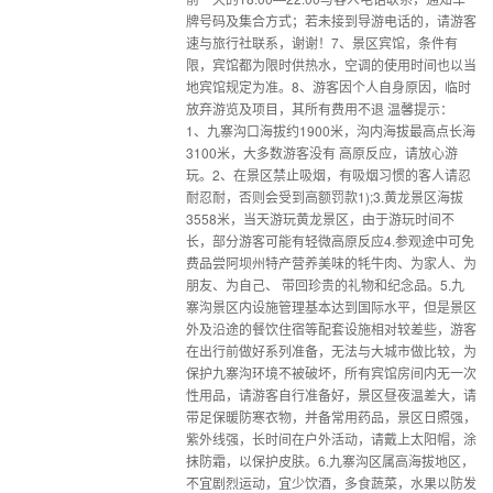
牌号码及集合方式；若未接到导游电话的，请游客
速与旅行社联系，谢谢！7、景区宾馆，条件有
限，宾馆都为限时供热水，空调的使用时间也以当
地宾馆规定为准。8、游客因个人自身原因，临时
放弃游览及项目，其所有费用不退 温馨提示：
1、九寨沟口海拔约1900米，沟内海拔最高点长海
3100米，大多数游客没有 高原反应，请放心游
玩。2、在景区禁止吸烟，有吸烟习惯的客人请忍
耐忍耐，否则会受到高额罚款1);3.黄龙景区海拔
3558米，当天游玩黄龙景区，由于游玩时间不
长，部分游客可能有轻微高原反应4.参观途中可免
费品尝阿坝州特产营养美味的牦牛肉、为家人、为
朋友、为自己、 带回珍贵的礼物和纪念品。5.九
寨沟景区内设施管理基本达到国际水平，但是景区
外及沿途的餐饮住宿等配套设施相对较差些，游客
在出行前做好系列准备，无法与大城市做比较，为
保护九寨沟环境不被破坏，所有宾馆房间内无一次
性用品，请游客自行准备好，景区昼夜温差大，请
带足保暖防寒衣物，并备常用药品，景区日照强，
紫外线强，长时间在户外活动，请戴上太阳帽，涂
抹防霜，以保护皮肤。6.九寨沟区属高海拔地区，
不宜剧烈运动，宜少饮酒，多食蔬菜，水果以防发