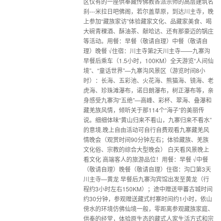
区仅有的一座供奉藏传佛教各派宗师的高层建筑名
刹---米拉日吧佛阁，若尔盖草原，到达川主寺，晚
上参加“藏族家访”体验藏家文化、品藏家美食、喝
大碗青稞酒、酥油茶、献哈达、还有那豪迈的锅庄
等活动。用餐：早餐（敬请自理）中餐（敬请自
理）晚餐 √住宿：川主寺第2天川主寺——九寨沟
早餐后乘车（1.5小时，100KM）全天游览“人间仙
境”、“童话世界”—九寨沟风景区（游览时间8小
时）：长海、五彩池、火花海、熊猫海、镜海、老
虎海、珍珠滩瀑布，诺日朗瀑布，树正瀑布等，亲
身感受九寨沟“五绝”—高峰、彩杯、翠海、叠瀑和
藏羌族风情，倾听关于那114个“海子”的美丽传
说。细细体味“黄山归来不看山，九寨归来不看水”
的意境.晚上自由活动可自行自费观看九寨藏羌风
情晚会（观赏时间90分钟左右；体验藏族、羌族
文化俗、宗教的综合大型晚会） 白天看风景晚上
看文化 高端客人的旅游品位！用餐：早餐 √中餐
（敬请自理）晚餐（敬请自理）住宿：沟口第3天
川主寺—黄龙 早餐后九寨沟宾馆出发至黄龙（行
程约3小时左右150KM）；途中赠送甲蕃古城时间
约30分钟，参观赠送藏式村寨时间约1小时，依山
傍水的环境仿佛仙境一般，零距离参观藏族家庭、
供奉的经堂，体验原生态的藏式人家生活方式和宗