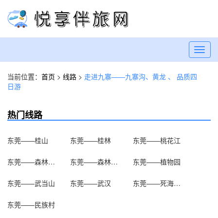
Toggl
navig
当前位置：
首页
>
线路
>
走进九寨——九寨沟、黄龙 、 品质四
日游
热门线路
东莞——桂山
东莞——桂林
东莞——桃花江
东莞——森林小火车
东莞——森林温泉
东莞——植物园
东莞——武当山
东莞——武汉
东莞——死海漂浮
东莞——民族村