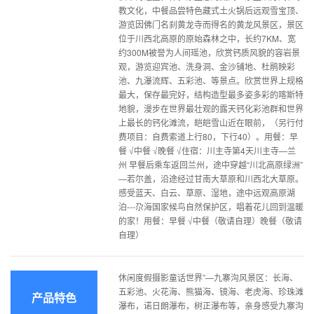
教文化，中餐品尝特色藏式土火锅后远观雪宝顶、
游览因佛门名刹黄龙寺而得名的黄龙风景区，景区
位于川西北高原的原始森林之中，长约7KM、宽
约300M被誉为人间瑶池，欣赏钙质风貌的容岩景
观，游览迎宾池、洗身洞、金沙铺地、杜鹃映彩
池、九瀑流辉、五彩池、等景点。欣赏世界上规格
最大，保存最完好，结构造型最多姿多彩的喀斯特
地貌，漫步在世界最壮观的露天钙化彩池群和世界
上最长的钙化滩流，皑皑雪山近在眼前，（另行付
费项目：自费索道上行80，下行40）。用餐：早
餐 √中餐 √晚餐 √住宿：川主寺第4天川主寺—兰
州 早餐后乘车返回兰州，途中穿越“川北高原绿洲”
—若尔盖，沿途经过甘南大草原和川西北大草原。
感受蓝天、白云、草原、湿地，途中远观高原湖
泊---尕海国家候鸟自然保护区，唱着花儿回到温暖
的家！用餐：早餐 √中餐（敬请自理）晚餐（敬请
自理）
休闲度假摄影童话世界”—九寨沟风景区：长海、
五彩池、火花海、熊猫海、镜海、老虎海、珍珠滩
产品特色
瀑布，诺日朗瀑布，树正瀑布等，亲身感受九寨沟