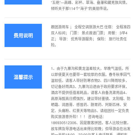
“五绝”—高峰、彩杯、翠海、叠瀑和藏羌族风情，
倾听关于那114个“海子”的美丽传说。
跟团游用车 ； 全程空调旅游大巴 住宿： 全程准四
双人标间； 门票： 景点首道门票； 用餐： 3早4
费用说明
正； 导游： 优秀导游服务； 保险： 旅行社责任
险。
1、由于九寨沟和黄龙温差较大，早晚气温低，所
以即使夏天也要带一套较厚的衣服。春冬秋季因气
温馨提示
温较低，请客人带好防寒衣物2、四川降雨较多，
切记备好雨具3、九寨沟沿途由于政府要求环保，
酒店不提供低值易耗品，请客人自备洗漱用品4、
高原海拔高日照强烈，建议带好墨镜、太阳帽、防
晒霜、润唇膏、感冒药、肠胃药、阿斯匹林、安
定、头痛粉、红景天等物品5、请组团社一定负责
购买旅游意外险！！！ 咨询电话：
186930512306、因是散客拼团，客人比较分散，
故车牌及导游电话出来得比较晚；但导游会在出发
前一天的18:00—22:00与客人电话联系，通知车