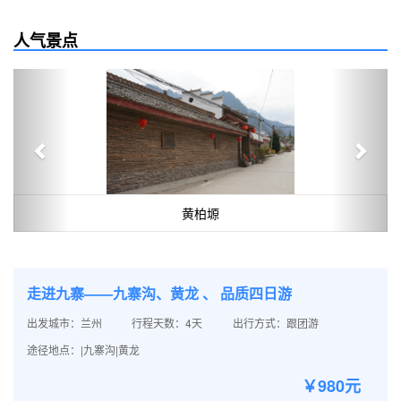
人气景点
Previous
Next
黄柏塬
走进九寨——九寨沟、黄龙 、 品质四日游
出发城市：兰州
行程天数：4天
出行方式：跟团游
途径地点：|九寨沟|黄龙
￥980元