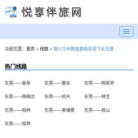
Toggl
navig
当前位置：
首页
>
线路
>
银川兰州敦煌嘉峪关双飞五日游
热门线路
东莞——曲阜
东莞——曼谷
东莞——杨家界
东莞——杨梅坑
东莞——杭州
东莞——林芝
东莞——柏林
东莞——柬埔寨
东莞——桂山
东莞——桂林