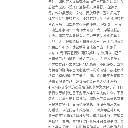
书），如因游客虚填或不填而产生的服务质量问题
后续争议恕不受理！温馨提示温馨提示 丝绸之
路，作为集历史、文化、民族风情、塞外风光于一
体的独特完整旅游区，正越来越受到世界各地旅游
者的青睐，但丝路之行必须注意以下各项： 青海
甘肃注意事项： 1.青海大部分干燥，为增强抵抗
力应加强蔬菜水果摄入，切忌无节制地食用羊肉，
一旦上火，将影响体力和健康水平。由于当地蔬菜
水果出产不多，建议携带合成维生素，特别是
VC。 2.青海藏区青梨酒颇为醉人，饮酒以自己平
日普通白酒酒量的三分之二为宜。 3.藏区的酥油
茶之类食品不太适合内地人肠胃，不能多吃。当地
有待客的酥油茶空碗必重新添满的习俗，故建议始
终保持碗内酥油茶三分之二满，如此既不伤害藏民
感情又保护自己，建议携带黄莲素之类止泻药。
4.青海的许多地方都是各族穆斯林聚居区，在任何
清真餐厅就餐注意不要带入非牛羊肉的外食，不要
饮酒，尽量不要浪费食品。穆斯林的清真概念决非
只是禁食猪肉，而有很多禁忌，在没有搞清之前千
万谨慎，以免伤害宗教感情。 5.清真寺在礼拜时
间一般不欢迎非穆斯林参观，但穆斯林的礼拜确实
是值得一看的，应当征得同意后才可参观拍照，最
好的办法是找一个穆斯林带你进入，然后由他安排