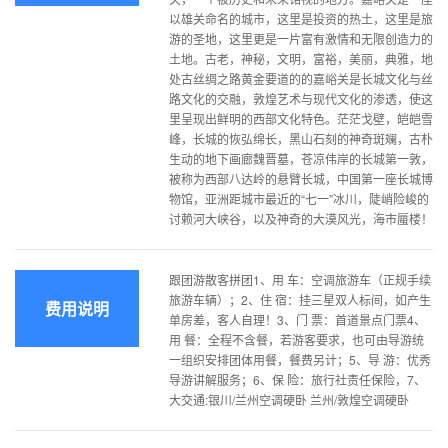
以雄关命名的城市，这里是投资的热土，这里是旅
游的圣地，这里更是一片富有激情和无限创造力的
土地。古老，神秘，文明，富裕，美丽，典雅，地
处古丝绸之路黄金要道的的嘉峪关是长城文化与丝
路文化的交融，敦煌艺术与现代文化的渗透，使这
里呈现出鲜明的西部文化特色。茫茫戈壁，皑皑雪
峰，长城的恢弘绵长，黑山石刻的神奇斑斓，古朴
生动的地下画廊魏晋墓，苍凉伟岸的长城第一敦，
被称为西部八达岭的悬臂长城，中国第一座长城博
物馆，亚洲距城市最近的“七一”冰川，陡峭险峻的
讨赖河大峡谷，以及神奇的大漠风光，海市蜃楼！
跟团游散客拼团1、用 车：空调旅游车（正规手续
旅游车辆）；2、住 宿：挂三星双人标间，如产生
费用说明
单房差，客人自理！3、门 票：首道景点门票4、
用 餐：全程不含餐，若游客要求，也可由导游统
一组织安排团体用餐，餐费另计；5、导 游：优秀
导游讲解服务；6、保 险：旅行社责任保险，7、
大交通:银川/兰州空调硬卧 兰州/敦煌空调硬卧