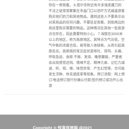
你在一旁观看。 6.塔尔寺附近有许多强卖藏刀的
不法之徒常常聚集在寺庙门口以恐吓方式威逼游客
购买他们的刀和其他物品，遇到这些人不要表示出
对其商品的任何兴趣，不要驻足观看，到街两边的
商店里购买需要的物品。这种情况在其他一些旅游
点也存在，因此需要特别小心。 7.海拔在3000米
以上的地区，称为高原地区。其特点为气压低，空
气中氧的浓度也低，易导致人体缺氧，从而引起高
原反应。高原病的常见症状是呕吐、耳鸣、头痛、
呼吸急迫、食欲 不振、发烧、睡意朦胧，严重者
会出现感觉迟钝、情绪不定、精神亢奋、记忆力减
退、听、视、嗅、味觉异常、产生幻觉等，也可能
发生浮肿、休克或痉挛等现象。预订流程：网上预
订/电话预订旅行社确认付款/签约预订成功开心出
游
Copyright © 悦享伴旅网 @2021