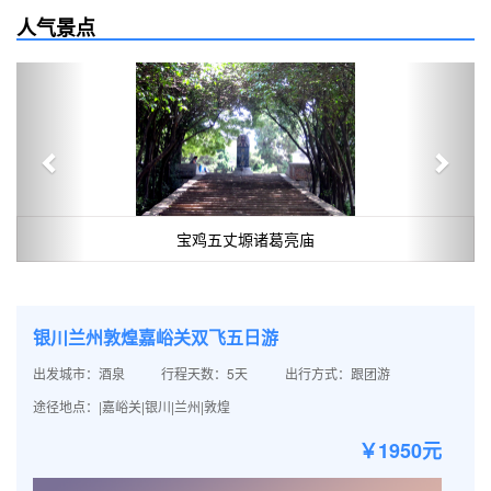
人气景点
Previous
Next
宝鸡五丈塬诸葛亮庙
银川兰州敦煌嘉峪关双飞五日游
出发城市：酒泉
行程天数：5天
出行方式：跟团游
途径地点：|嘉峪关|银川|兰州|敦煌
￥1950元