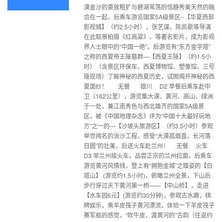
漠金沙的豪放粗犷与碧湖苇荡的恬静秀美天然的融
合在一起，后乘车游览国家5A级景区--【华夏西部
影视城】（约2.5小时），张艺谋、陈凯歌等导演
在此取景拍摄《红高粱》、等著名影片，成为影视
界人士眼中的“中国一绝”。后游览有“东方金字塔”
之称的西夏帝王陵墓群—【西夏王陵】（约1.5小
时）（含景区环保车、西夏博物馆、塑像馆、三号
陵现场）了解神秘的西夏历史，试图揭开神秘的西
夏面纱！ 无餐 银川 D2 早餐后乘车赴中
卫（162公里），游览集大漠、黄河、高山、绿洲
于一处，兼江南秀色与西北雄齐的国家5A级景
区，被《中国地理杂志》评为“中国十大最好玩地
方”之一的—【沙坡头旅游区】（约3.5小时）参观
举世闻名的治沙工程，感受“大漠孤烟直，长河落
日圆”的壮美，后送火车赴兰州！ 无餐 火车
D3 早兰州接火车，品尝正宗的兰州拉面，后乘车
游览黄河风情线，登上有“拥抱金城”之雄姿的【白
塔山】 (游览约1.5小时)，俯瞰兰州全景，下山后
步行穿过天下黄河第一桥——【中山桥】，走进
【水车园6元】(游览约30分钟)，参观古水磨，棋
牌娱乐，乘羊皮筏子黄河漂流，体验一下羊皮筏子
赛军舰的感觉，“吹牛皮，渡黄河的”古韵（往返约