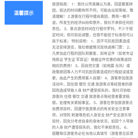
旅游指南： 1：我社以传真确认为准，因是散客拼
团，抵达的时间都有所不同，可能会出现等候，敬
温馨提示
请理解！ 2.游客在行程中擅自离团，费用一概不
退，所发生的经济纠纷和意外，我社不承担任何的
责任。 3、景点游览时间在行程中罗列，不少于规
定时间；但可前后调整，住宿不能低于标准但可以
高于标准； 特别说明： 1、因不可抗拒因素造成
无法安排游览，我社根据情况现场退换门票： 2、
凡参加此行程的团队和散客，如有证件（如老年证
残疾证 学生证 军官证）根据证件优惠的政策退回
相应的费用！ 3、因自然灾害（如地震 台风）或
政策原因等人力不可抗拒因素造成的行程延误或变
更，由此产生的费用客人自理！ 4、游客参加旅游
活动中，因住宿 餐饮 交通 旅游景点等经营者的原
因而造成导致人身 财产遭受损失的，我社可协助
游客向 住宿 餐饮 交通 旅游景点等经营者要求赔
偿，处理有关索赔事宜。 5、游客在参加旅游景点
自费项目时，因遵守旅游景点的有关安全注意事
项，对惊险 刺激等危机人身安全 财产安全游乐项
目时，因充分考虑自身的身体状况，如因个人导致
的人身 财产遭受损失的，我社不承担责任。 6、
提醒每位游客务必在当地认真填写（游客意见反馈