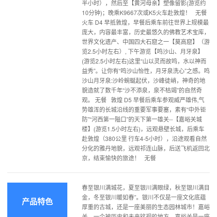
半小时），然后至【黄河母亲】塑像留影(游览约
10分钟)；晚乘K9667次或K5火车赴敦煌！ 无餐
火车 D4 早抵敦煌，早餐后乘车前往世界上规模最
庞大，内容最丰富，历史最悠久的佛教艺术宝库，
世界文化遗产、中国四大石窟之一【莫高窟】（游
览2.5小时左右）, 下午游览【鸣沙山、月牙泉】
(游览2.5小时左右)这里“山以灵而故鸣，水以神而
益秀”。让你有“鸣沙山怡性，月牙泉洗心”之感。鸣
沙山月牙泉:沙岭蜿蜒起伏，沙峰徒峭，神奇的地
貌造就了数千年“沙不添泉，泉不枯竭”的自然奇
观。 无餐 敦煌 D5 早餐后乘车参观威严雄伟,气
势雄浑的长城沿线的重要军事要塞，素有“中外钜
防”“河西第一隘口”的天下第一雄关--【嘉峪关城
楼】(游览1.5小时左右)，远观悬壁长城，后乘车
赴敦煌（380公里 行车4-5小时），沿途观看自然
分化的雅丹地貌，远观祁连山脉，后送飞机返回北
京，结束愉快的旅途！ 无餐
春至银川满城花，夏至银川满眼绿，秋至银川满目
金，冬至银川暖如春”。银川不仅是一座文化底蕴
产品特色
厚重的古城，还是一座美丽的生态园林城市！嘉峪
关，一个被历史和未来铭视的地方。嘉峪关是一座