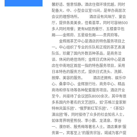
馨舒适、惬意恬静。酒店住宿环境优越，同时
配备大、中、小型会议室15间，是举办高层次
会议的理想场所。 酒店设有风味厅、宴会
厅，提供各类美食，佳肴荟萃，同时可容纳500
多人同时用餐；更有M层西餐厅、五楼豪华包
厢——金辉府、五星级包厢——贵宾府等。
金辉阁茶艺中心是酒店的特色服务项目之
一。中心组织了专业的乐队和正规的茶艺表演
队伍，珍藏了国内外数百种茶品，是商务洽
谈、休闲的绝佳场所；金辉日式休闲中心是酒
店在中南地区首屈一指的特色服务项目，采用
日本特色的服务方式，提供日式洗头、洗脚、
按摩、美容的服务。 酒店还拥有、娱乐中
心、桑拿中心、金辉旅行社、商务中心、精品
商场和停车场等各种配套服务项目。酒店开业
至今，共接待了会议团队8000余次，其中有很
多系国内外著名的文艺团队，如“苏格兰皇家斯
特林风笛乐团”、“俄罗斯红军乐团”、“《茶馆》
演出团”等，同时接待了众多的社会知名人士，
如体育界明星熊倪、李小鹏、龙清泉、李谷
一、濮存昕、殷秀梅等著名人士。酒店秉承“服
务第一，宾客至上”的服务宗旨，竭诚为客户提