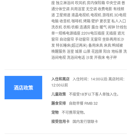
座 独立淋浴间 吹风机 房内保险箱 中央空调 普
通分体空调 共用浴室 无空调 收费电影 有线频
道 卫星频道 液晶电视机 电视机 游戏机 3D电视
电脑 收音机 咖啡机 烤箱 壁炉 更衣室 私人入口
洗衣机 衣柜/衣橱 连通房 露台 暖气 闹钟 针线包
单一规格电源插座 220V电压插座 无插座 遮光
窗帘 自动窗帘 手动窗帘 无窗帘 坐卧两用长沙
发 特长睡床(超过两米) 备用床具 床具:鸭绒被
唤醒服务 浴室 城景 山景 花园景 阳台 地标景 洗
浴间电视 洗浴间电话 沙发 开夜床 电子秤
入住和离店
入住时间：14:00以后 离店时间：
12:00以前
酒店政策
儿童政策
不接受18岁以下客人单独入住。
膳食安排
自助早餐 RMB 32
宠物
不可携带宠物。
接受信用卡
国内发行银联卡