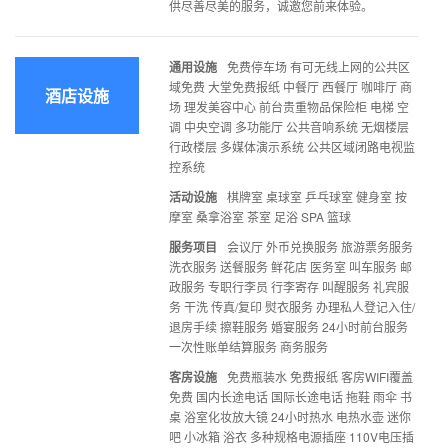
供尽善尽美的服务，诚邀您前来体验。
通用设施
免费停车场 有可无线上网的公共区
域免费 大堂免费报纸 中餐厅 西餐厅 咖啡厅 商
酒店设施
场 理发美容中心 前台贵重物品保险柜 电梯 空
调 中央空调 多功能厅 公共音响系统 无烟楼层
行政楼层 多媒体演示系统 公共区域闭路电视监
控系统
活动设施
棋牌室 桌球室 乒乓球室 健身室 按
摩室 桑拿浴室 茶室 足浴 SPA 篮球
服务项目
会议厅 外币兑换服务 旅游票务服务
洗衣服务 送餐服务 鲜花店 医务室 叫车服务 邮
政服务 专职行李员 行李寄存 叫醒服务 礼宾服
务 干洗 传真/复印 熨衣服务 办理私人登记入住/
退房手续 擦鞋服务 婚宴服务 24小时前台服务
一次性账单结算服务 商务服务
客房设施
免费瓶装水 免费报纸 客房WIFI覆盖
免费 国内长途电话 国际长途电话 拖鞋 雨伞 书
桌 浴室化妆放大镜 24小时热水 电热水壶 迷你
吧 小冰箱 浴衣 多种规格电源插座 110V电压插