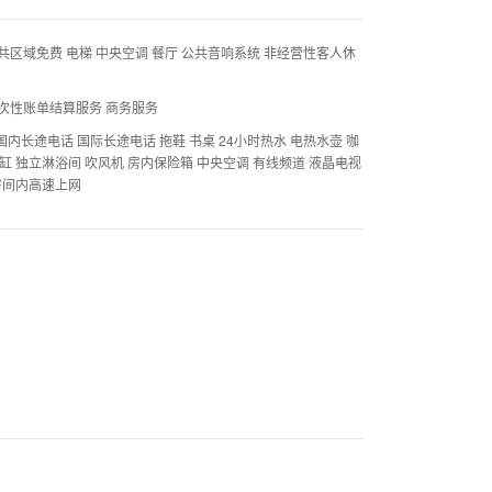
共区域免费 电梯 中央空调 餐厅 公共音响系统 非经营性客人休
一次性账单结算服务 商务服务
 国内长途电话 国际长途电话 拖鞋 书桌 24小时热水 电热水壶 咖
浴缸 独立淋浴间 吹风机 房内保险箱 中央空调 有线频道 液晶电视
 房间内高速上网