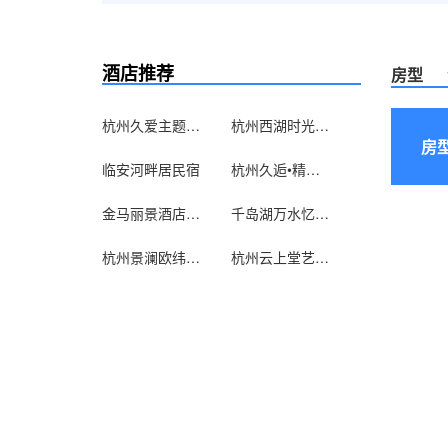
酒店推荐
房型
杭州久爱主题酒店
杭州西湖时光印记民宿
房
临安河畔居民宿
杭州久逅•精品酒店解放路店
金马丽景酒店(杭州万和国际店)
千岛湖万水忆家宾馆
杭州景澜欧纬设计酒店
杭州云上堂艺术酒店