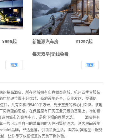
¥995起
新能源汽车房
¥1297起
每天双早|无线免费
预定
预定
的精品酒店，所在区域拥有庆春银泰商城、杭州四季青服装
酒店地理位置十分优越，商旅设施齐全，商业发达，交通便
进口，共有面积约5400平方米，处于重要的核心门面位。该地
厂房拆建的思路，在保留原有厂房工业元素的基础上，增加精
店打造为城市的会客中心，是你下榻的理想之选。 酒店拥有
车一族可以与自己的爱车同时入住别墅的酒店。酒店房间设施
ossini品牌，舒适温馨，引领品质生活。酒店以“宾客至上服务
卓越，让你尽享放松惬意的完美下榻体验。