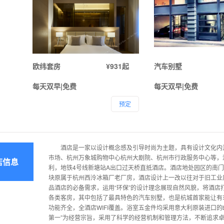
欧纬套房
¥931起
汽车别墅
每天双早|免费
每天双早|免费
预定
酒店是一家以设计概念感及引导时尚为主题，具有设计文化内涵
市场、杭州万象城购物中心杭州大剧院、杭州市行政服务中心等，
店信息
利，地铁4号线新塘站A出口过天桥直抵酒店。酒店地处园区的南门
块原属于杭州西泠冰箱厂老厂房，酒店设计上一改以往对于旧工业
品酒店的必备需求，运用“环保”的设计理念展现自然风貌，将酒
各类客房，其中包括了最具特色的汽车别墅，也是杭城首家能让有
功能齐全，全酒店WIFI覆盖。浴室五金件均采用意大利原装进口的b
第一”为经营宗旨，采用了科学的经营机制和管理方法，不断追求