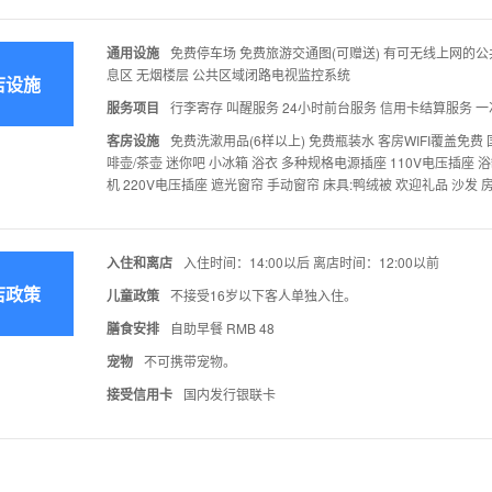
通用设施
免费停车场 免费旅游交通图(可赠送) 有可无线上网的公
息区 无烟楼层 公共区域闭路电视监控系统
店设施
服务项目
行李寄存 叫醒服务 24小时前台服务 信用卡结算服务 
客房设施
免费洗漱用品(6样以上) 免费瓶装水 客房WIFI覆盖免费
啡壶/茶壶 迷你吧 小冰箱 浴衣 多种规格电源插座 110V电压插座 
机 220V电压插座 遮光窗帘 手动窗帘 床具:鸭绒被 欢迎礼品 沙发
入住和离店
入住时间：14:00以后 离店时间：12:00以前
店政策
儿童政策
不接受16岁以下客人单独入住。
膳食安排
自助早餐 RMB 48
宠物
不可携带宠物。
接受信用卡
国内发行银联卡