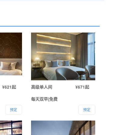
¥621起
高级单人间
¥671起
每天双早|免费
预定
预定