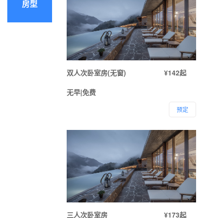
房型
双人次卧室房(无窗)
¥142起
无早|免费
预定
三人次卧室房
¥173起