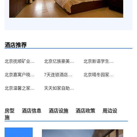
酒店推荐
北京抚顺矿业集团北京办事处
北京亿族豪美宾馆
北京新语学生求职公寓
北京嘉寓户晓酒店式公寓（原家喻户晓酒店式公寓）
7天连锁酒店（北京双井地铁家乐福店）
北京晴冬园家庭旅馆
北京温馨之家旅馆
天天如家自助服务式公寓（北京西直门店）
房型
酒店信息
酒店设施
酒店政策
周边设
施