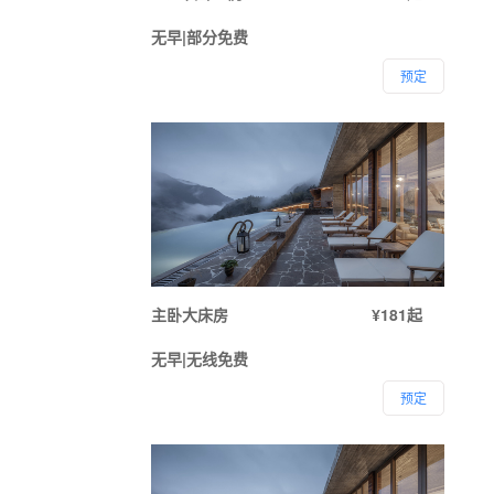
无早|部分免费
预定
主卧大床房
¥181起
无早|无线免费
预定