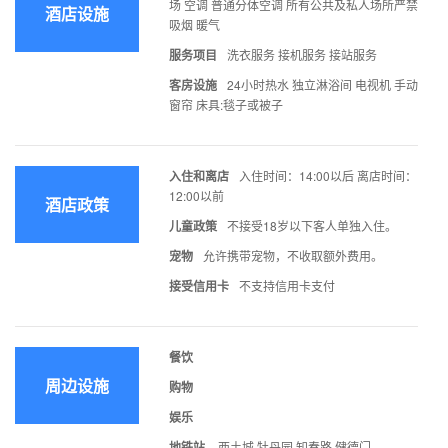
场 空调 普通分体空调 所有公共及私人场所严禁
酒店设施
吸烟 暖气
服务项目
洗衣服务 接机服务 接站服务
客房设施
24小时热水 独立淋浴间 电视机 手动
窗帘 床具:毯子或被子
入住和离店
入住时间：14:00以后 离店时间：
12:00以前
酒店政策
儿童政策
不接受18岁以下客人单独入住。
宠物
允许携带宠物，不收取额外费用。
接受信用卡
不支持信用卡支付
餐饮
周边设施
购物
娱乐
地铁站
西土城 牡丹园 知春路 健德门