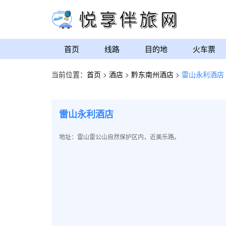
首页
线路
目的地
火车票
当前位置：
首页
>
酒店
>
黔东南州酒店
>
雷山永利酒店
雷山永利酒店
地址：雷山雷公山自然保护区内，近美乐路。