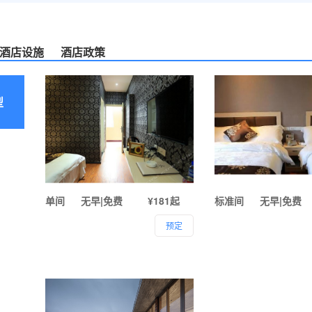
酒店设施
酒店政策
型
单间
无早|免费
¥181起
标准间
无早|免费
预定