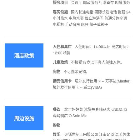
服务项目
会议厅 邮政服务 行李寄存 叫醒服务
客房设施
国内长途电话 国际长途电话 拖鞋 24
小时热水 电热水壶 独立淋浴间 普通分体空调
电视机 手动窗帘 床具:毯子或被子
入住和离店
入住时间：14:00以后 离店时间：
12:00以前
酒店政策
儿童政策
不接受18岁以下客人单独入住。
宠物
不可携带宠物。
接受信用卡
境外发行信用卡 -- 万事达(Master)
境外发行信用卡 -- 威士(VISA)
餐饮
北京妈妈菜 沸腾鱼乡精品店 火凤凰 京
尊烤鸭店 O Sole Mio
周边设施
购物
娱乐
火狐世纪上网服公司 江南足道 温芙蓉休