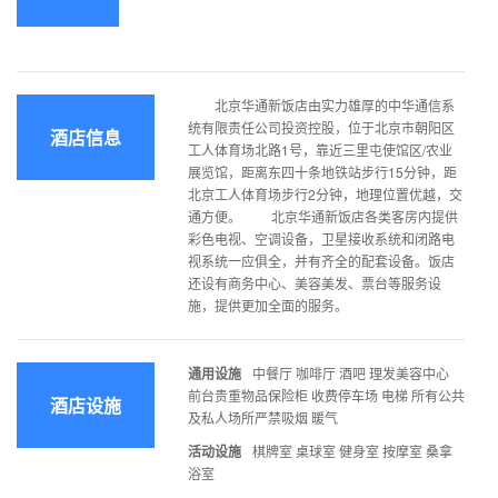
北京华通新饭店由实力雄厚的中华通信系
统有限责任公司投资控股，位于北京市朝阳区
酒店信息
工人体育场北路1号，靠近三里屯使馆区/农业
展览馆，距离东四十条地铁站步行15分钟，距
北京工人体育场步行2分钟，地理位置优越，交
通方便。 北京华通新饭店各类客房内提供
彩色电视、空调设备，卫星接收系统和闭路电
视系统一应俱全，并有齐全的配套设备。饭店
还设有商务中心、美容美发、票台等服务设
施，提供更加全面的服务。
通用设施
中餐厅 咖啡厅 酒吧 理发美容中心
前台贵重物品保险柜 收费停车场 电梯 所有公共
酒店设施
及私人场所严禁吸烟 暖气
活动设施
棋牌室 桌球室 健身室 按摩室 桑拿
浴室