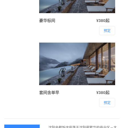
豪华标间
¥380起
预定
套间含单早
¥380起
预定
沈阳金都饭店座落于沈阳最繁华的商业区－太