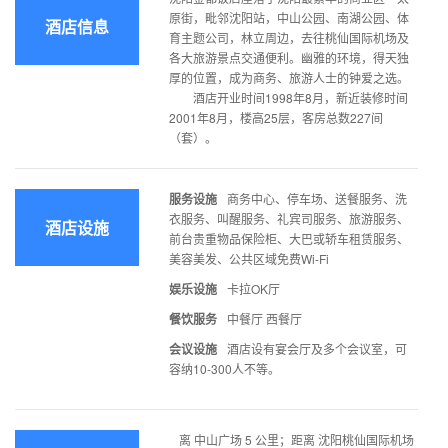
原街，毗邻沈阳站，中山公园、南湖公园、体
酒店信息
育主题公司，林立周边，去往桃仙国际机场及
各大旅游景点交通便利。幽雅的环境，得天独
厚的位置，成为商务、旅游人士的钟爱之选。
酒店开业时间1998年8月，新近装修时间
2001年8月，楼高25层，客房总数227间
（套）。
服务设施
商务中心、停车场、送餐服务、洗
衣服务、叫醒服务、礼宾司服务、旅游服务、
酒店设施
前台贵重物品保险柜、大巴或轿车租赁服务、
美容美发、公共区域免费Wi-Fi
娱乐设施
卡拉OK厅
餐饮服务
中餐厅 西餐厅
会议设施
酒店设有宴会厅及多个会议室，可
容纳10-300人不等。
离 中山广场 5 公里；距离 沈阳桃仙国际机场