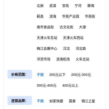
北辰
武清
宝坻
宁河
静海
蓟县
滨海
华苑产业园
华苑街
南市食品街
古文化街
大港
天津火车东站
天津火车西站
梅江会展中心
汉沽
河北路
洋货市场
滨海机场
火车北站
价格范围：
不限
200元以下
200元-300元
300元-400元
400元以上
连锁品牌：
不限
如家快捷
莫泰
锦江之星