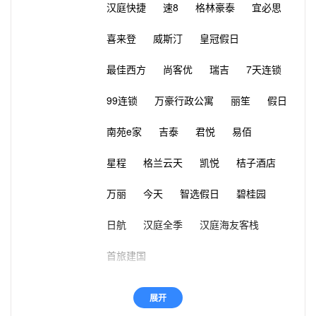
汉庭快捷
速8
格林豪泰
宜必思
喜来登
威斯汀
皇冠假日
最佳西方
尚客优
瑞吉
7天连锁
99连锁
万豪行政公寓
丽笙
假日
南苑e家
吉泰
君悦
易佰
星程
格兰云天
凯悦
桔子酒店
万丽
今天
智选假日
碧桂园
日航
汉庭全季
汉庭海友客栈
首旅建国
展开