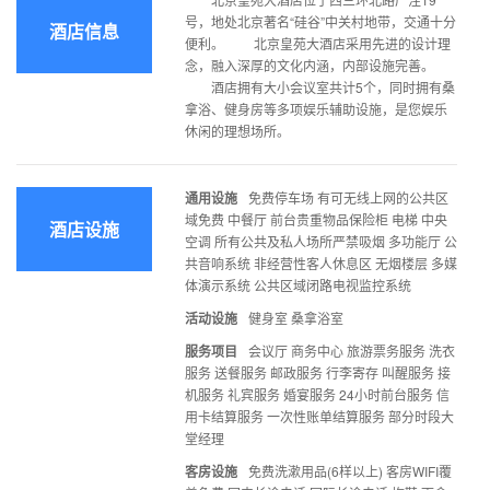
号，地处北京著名“硅谷”中关村地带，交通十分
酒店信息
便利。 北京皇苑大酒店采用先进的设计理
念，融入深厚的文化内涵，内部设施完善。
酒店拥有大小会议室共计5个，同时拥有桑
拿浴、健身房等多项娱乐辅助设施，是您娱乐
休闲的理想场所。
通用设施
免费停车场 有可无线上网的公共区
域免费 中餐厅 前台贵重物品保险柜 电梯 中央
酒店设施
空调 所有公共及私人场所严禁吸烟 多功能厅 公
共音响系统 非经营性客人休息区 无烟楼层 多媒
体演示系统 公共区域闭路电视监控系统
活动设施
健身室 桑拿浴室
服务项目
会议厅 商务中心 旅游票务服务 洗衣
服务 送餐服务 邮政服务 行李寄存 叫醒服务 接
机服务 礼宾服务 婚宴服务 24小时前台服务 信
用卡结算服务 一次性账单结算服务 部分时段大
堂经理
客房设施
免费洗漱用品(6样以上) 客房WIFI覆