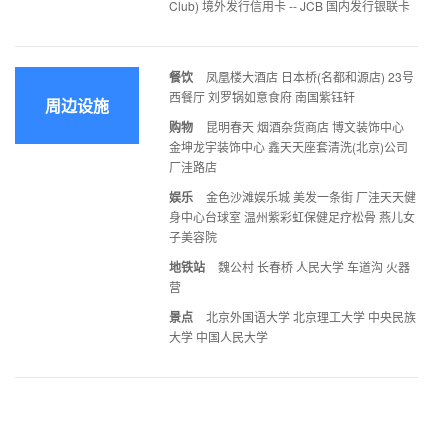
Club) 境外发行信用卡 -- JCB 国内发行银联卡
餐饮
凤凰楼大酒店 日本桥(名都和源店) 23号
西餐厅 刘罗锅如意食府 南国紫钰轩
周边设施
购物
昆明春天 烟酒杂货商店 博文装饰中心
金坤龙宇装饰中心 鑫天天座套清洗(北京)公司
厂洼路店
娱乐
金色沙滩娱乐城 美发一条街 厂洼天天健
身中心台球室 温州紫彩虹保健足疗松骨 燕儿女
子美容院
地铁站
魏公村 长春桥 人民大学 车道沟 火器
营
景点
北京外国语大学 北京理工大学 中央民族
大学 中国人民大学