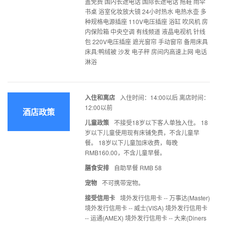
盖免费 国内长途电话 国际长途电话 拖鞋 雨伞
书桌 浴室化妆放大镜 24小时热水 电热水壶 多
种规格电源插座 110V电压插座 浴缸 吹风机 房
内保险箱 中央空调 有线频道 液晶电视机 针线
包 220V电压插座 遮光窗帘 手动窗帘 备用床具
床具:鸭绒被 沙发 电子秤 房间内高速上网 电话
淋浴
入住和离店
入住时间：14:00以后 离店时间：
12:00以前
酒店政策
儿童政策
不接受18岁以下客人单独入住。 18
岁以下儿童使用现有床铺免费，不含儿童早
餐。 18岁以下儿童加床收费，每晚
RMB160.00，不含儿童早餐。
膳食安排
自助早餐 RMB 58
宠物
不可携带宠物。
接受信用卡
境外发行信用卡 -- 万事达(Master)
境外发行信用卡 -- 威士(VISA) 境外发行信用卡
-- 运通(AMEX) 境外发行信用卡 -- 大来(Diners