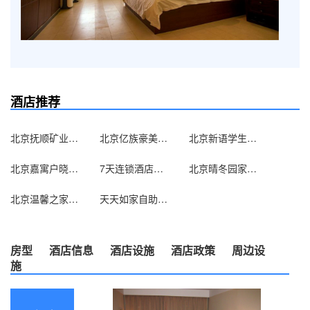
酒店推荐
北京抚顺矿业集团北京办事处
北京亿族豪美宾馆
北京新语学生求职公寓
北京嘉寓户晓酒店式公寓（原家喻户晓酒店式公寓）
7天连锁酒店（北京双井地铁家乐福店）
北京晴冬园家庭旅馆
北京温馨之家旅馆
天天如家自助服务式公寓（北京西直门店）
房型
酒店信息
酒店设施
酒店政策
周边设
施