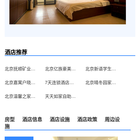
酒店推荐
北京抚顺矿业集团北京办事处
北京亿族豪美宾馆
北京新语学生求职公寓
北京嘉寓户晓酒店式公寓（原家喻户晓酒店式公寓）
7天连锁酒店（北京双井地铁家乐福店）
北京晴冬园家庭旅馆
北京温馨之家旅馆
天天如家自助服务式公寓（北京西直门店）
房型
酒店信息
酒店设施
酒店政策
周边设
施