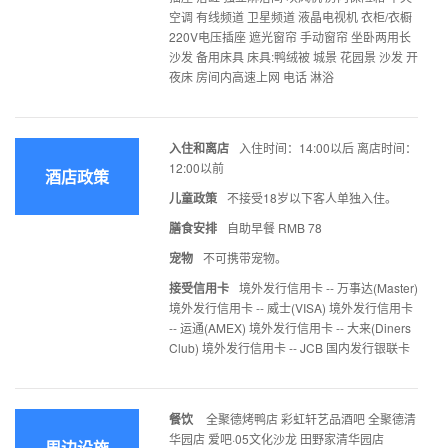
空调 有线频道 卫星频道 液晶电视机 衣柜/衣橱
220V电压插座 遮光窗帘 手动窗帘 坐卧两用长
沙发 备用床具 床具:鸭绒被 城景 花园景 沙发 开
夜床 房间内高速上网 电话 淋浴
入住和离店
入住时间：14:00以后 离店时间：
12:00以前
酒店政策
儿童政策
不接受18岁以下客人单独入住。
膳食安排
自助早餐 RMB 78
宠物
不可携带宠物。
接受信用卡
境外发行信用卡 -- 万事达(Master)
境外发行信用卡 -- 威士(VISA) 境外发行信用卡
-- 运通(AMEX) 境外发行信用卡 -- 大来(Diners
Club) 境外发行信用卡 -- JCB 国内发行银联卡
餐饮
全聚德烤鸭店 彩虹轩艺品酒吧 全聚德清
华园店 爱吧·05文化沙龙 田野家清华园店
周边设施