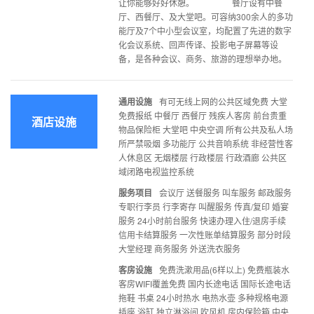
让你能够好好休憩。 餐厅设有中餐
厅、西餐厅、及大堂吧。可容纳300余人的多功
能厅及7个中小型会议室，均配置了先进的数字
化会议系统、回声传译、投影电子屏幕等设
备，是各种会议、商务、旅游的理想举办地。
通用设施
有可无线上网的公共区域免费 大堂
免费报纸 中餐厅 西餐厅 残疾人客房 前台贵重
酒店设施
物品保险柜 大堂吧 中央空调 所有公共及私人场
所严禁吸烟 多功能厅 公共音响系统 非经营性客
人休息区 无烟楼层 行政楼层 行政酒廊 公共区
域闭路电视监控系统
服务项目
会议厅 送餐服务 叫车服务 邮政服务
专职行李员 行李寄存 叫醒服务 传真/复印 婚宴
服务 24小时前台服务 快速办理入住/退房手续
信用卡结算服务 一次性账单结算服务 部分时段
大堂经理 商务服务 外送洗衣服务
客房设施
免费洗漱用品(6样以上) 免费瓶装水
客房WIFI覆盖免费 国内长途电话 国际长途电话
拖鞋 书桌 24小时热水 电热水壶 多种规格电源
插座 浴缸 独立淋浴间 吹风机 房内保险箱 中央