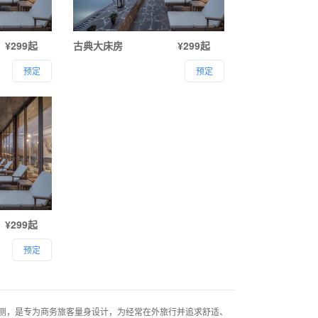
¥299起
古典大床房
¥299起
预定
预定
¥299起
预定
侧，是专为商务旅客量身设计，为经常在外旅行并追求舒适、