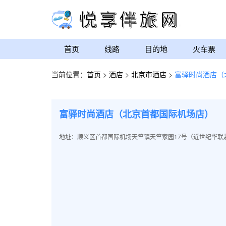
首页
线路
目的地
火车票
当前位置：
首页
>
酒店
>
北京市酒店
>
富驿时尚酒店（
富驿时尚酒店（北京首都国际机场店）
地址：顺义区首都国际机场天竺镇天竺家园17号（近世纪华联