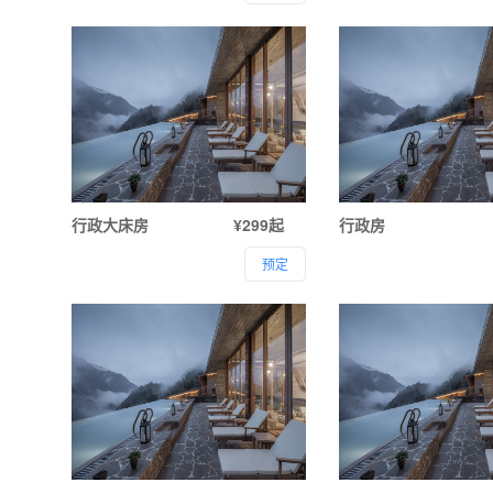
行政大床房
¥299起
行政房
预定