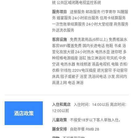
统 公共区域闭路电视监控系统
服务项目
送餐服务 邮政服务 行李寄存 叫醒服
务 婚宴服务 24小时前台服务 信用卡结算服务
一次性账单结算服务 24小时大堂经理 商务服务
外送洗衣服务
客房设施
免费洗漱用品(6样以上) 免费瓶装水
客房WIFI覆盖免费 国内长途电话 拖鞋 书桌 浴
室化妆放大镜 24小时热水 电热水壶 迷你吧 多
种规格电源插座 浴缸 独立淋浴间 吹风机 中央
空调 电热水器 有线频道 液晶电视机 电脑 衣柜/
衣橱 针线包 220V电压插座 遮光窗帘 手动窗帘
床具:毯子或被子 浴室 洗浴间电话 沙发 房间内
高速上网 电话 淋浴
入住和离店
入住时间：14:00以后 离店时间：
12:00以前
酒店政策
儿童政策
不接受18岁以下客人单独入住。
膳食安排
自助早餐 RMB 28