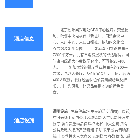
北京朝阳宾馆地处CBD中心区域，交通便
利，毗邻中央电视台（新址）、国贸会议中
酒店信息
心、京广中心、人民日报社、朝阳区文化馆、
农展馆及朝阳公园。 北京朝阳宾馆总面积
7200平方米，拥有各消费层次的舒适客房。同
时店内配备大小会议室14个，可容纳20-400
人。 朝阳宾馆的餐厅营业总面积约800平
方米，包含大餐厅、及9间宴会厅，可同时容纳
400人就餐，餐厅经营特色菜贵州酸汤鱼及淮
阳、川、鲁风味，让您品尝到地道的特色美
食。
通用设施
免费停车场 免费旅游交通图(可赠送)
有可无线上网的公共区域免费 大堂免费报纸 中
酒店设施
餐厅 前台贵重物品保险柜 电梯 中央空调 所有
公共及私人场所严禁吸烟 多功能厅 公共音响系
统 非经营性客人休息区 无烟楼层 多媒体演示系