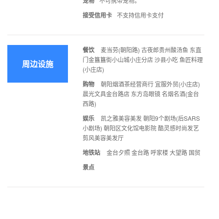
宠物
不可携带宠物。
接受信用卡
不支持信用卡支付
餐饮
麦当劳(朝阳路) 古夜郎贵州酸汤鱼 东直
门金簋簋街小山城小庄分店 沙县小吃 鱼匠料理
周边设施
(小庄店)
购物
朝阳烟酒茶经营商行 宜服外贸(小庄店)
晨光文具金台路店 东方岛眼镜 名烟名酒(金台
西路)
娱乐
凯之雅美容美发 朝阳9个剧场(后SARS
小剧场) 朝阳区文化馆电影院 酷灵感时尚发艺
剪风美容美发厅
地铁站
金台夕照 金台路 呼家楼 大望路 国贸
景点