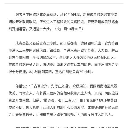
记者从中国铁路成都局获悉，从10月9日起，新建成贵铁路兴文至贵
阳段开始联调联试，正式进入工程验收的关键阶段，距离新建成贵铁路全
线开通运营，又迈进一大步。（央广网10月10日）
成贵高铁又名成贵客运专线，起于成都南，途经四川乐山、宜宾等县
市进入云南境内过威信县、镇雄县，再进入贵州省毕节市、大方县、黔西
县东至贵阳市，全长约632公里，途径地区大多为经济落后的偏远山区。
在成贵铁路开通之后，将结束川南地区没有动车的历史，南下出川将会变
得十分便捷，3小时能到贵阳，直达广州也只需7个小时。
俗话说：“千古百业兴，先行在交通”。众所周知，我国西南地区风景
优美、气候宜人，有着得天独厚的自然风貌和风土人情，具有广阔的旅游
资源开发前景。但是，“蜀道难，难于上青天”，由于复杂的地理环境导致
交通不便，极大影响了西部人们的出行和经济发展。成贵铁路的开通无疑
会让天堑变通途，让蜀道东出之路更加顺畅，为西部发展注入新活力。