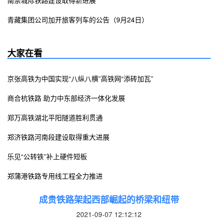
南崇城际铁路建设取得新进展
青藏集团公司加开旅客列车的公告（9月24日）
大家在看
京张高铁为中国实现“八纵八横”高铁网“添砖加瓦”
商合杭铁路 助力中东部经济一体化发展
郑万高铁湖北平阳隧道胜利贯通
郑济铁路河南段建设取得重大进展
乐见“公转铁”补上硬件短板
郑蒲港铁路专用线工程全力推进
成贵铁路架起西部崛起的桥梁和纽带
2021-09-07 12:12:12