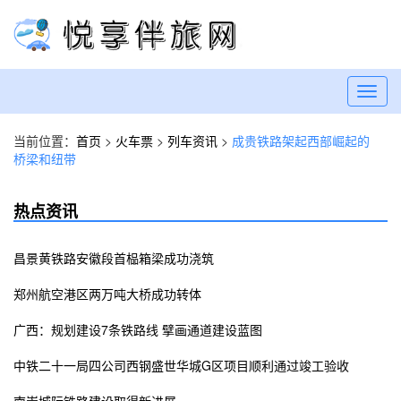
Toggl
navig
当前位置：
首页
>
火车票
>
列车资讯
>
成贵铁路架起西部崛起的
桥梁和纽带
热点资讯
昌景黄铁路安徽段首榀箱梁成功浇筑
郑州航空港区两万吨大桥成功转体
广西：规划建设7条铁路线 擘画通道建设蓝图
中铁二十一局四公司西钢盛世华城G区项目顺利通过竣工验收