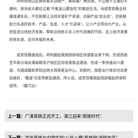
同时西南山区拥有着丰饶物产、裹挟着广博资源，不过由于交通的不
便利，很多民众都在过着“守着金山要饭吃”的窘迫生活。当成贵铁路全线
建成通车后，不仅能够让沿线丰富矿产资源、农副产品“走出去”，还能够
助力先进的技术、产品、信息、人才“引进来”，让小产业带动大产业，从
而促进沿线经济发展，帮助沿线民众合上时代发展的节拍，走上经济发展
的快车道，走向幸福的未来。
成贵铁路建成后，将构建起我国西部地区快速客运骨干网，形成西南
至华南沿海及湘闽赣浙沪地区区际快速客运通道，形成一条快速出川通
道，沟通成都和贵阳这两大西南客运中心。到那时，旅客出行体验也会更
加美好，“蜀道”也变得更加通途。所以说，成贵铁路架起西部崛起桥梁和
纽带。（戴巧云）
上一篇：
广湛高铁正式开工，湛江迎来“高铁时代”
下一篇：
京张高铁为中国实现“八纵八横”高铁网“添砖加瓦”