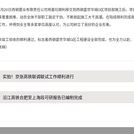
20日西钢置业有限责任公司将基坑顺利移交到西钢盛世华城G区项目部施工后，项
等重重困难，动员全体干部职工鼓足干劲，不断掀起施工大干高潮。在陆续顺利完成各
工作，并得到业主等多家单位高度认可，为公司树立了良好的企业形象。
工验收的顺利通过，标志着西钢盛世华城G区工程建设全部完成，也为全力以赴、
张楠）
：
实拍！京张高铁联调联试工作顺利进行
：
沿江高铁合肥至上海段可研报告已编制完成