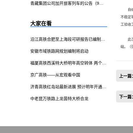
青藏集团公司加开旅客列车的公告（9月24日）
自6月
不稳定
大家在看
工验收
沿江高铁合肥至上海段可研报告已编制完成
此次竣
础。（
安徽市域铁路网规划编制将启动
福厦高铁西溪特大桥明年高空转体 两个刚构连续梁将合龙
京广高铁——从宏观看中国
上一篇
济青高铁红岛站最新进展 预计明年开通运营
下一篇
中老昆万铁路上龙茵特大桥合龙