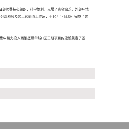
目部领导精心组织、科学筹划，克服了资金缺乏、外部环境
分部验收及竣工预验收工作后，于10月14日顺利完成了竣
集中精力投入西钢盛世华城H区三期项目的建设奠定了基