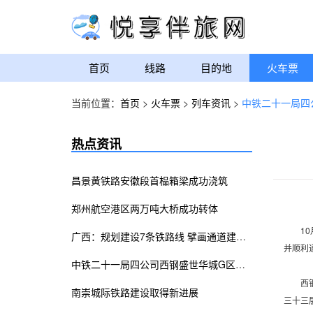
首页
线路
目的地
火车票
当前位置：
首页
>
火车票
>
列车资讯
>
中铁二十一局四
热点资讯
昌景黄铁路安徽段首榀箱梁成功浇筑
郑州航空港区两万吨大桥成功转体
10月
广西：规划建设7条铁路线 擘画通道建设蓝图
并顺利
中铁二十一局四公司西钢盛世华城G区项目顺利通过竣工验收
西钢盛
南崇城际铁路建设取得新进展
三十三