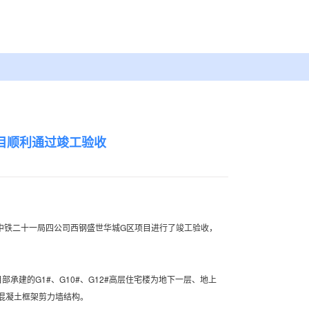
目顺利通过竣工验收
中铁二十一局四公司西钢盛世华城G区项目进行了竣工验收，
建的G1#、G10#、G12#高层住宅楼为地下一层、地上
筋混凝土框架剪力墙结构。