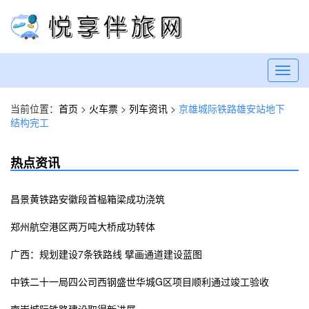
Toggl
navig
当前位置：
首页
>
火车票
>
列车资讯
>
京雄城际铁路雄安站地下
结构完工
热点资讯
昌景黄铁路安徽段首榀箱梁成功浇筑
郑州航空港区两万吨大桥成功转体
广西：规划建设7条铁路线 擘画通道建设蓝图
中铁二十一局四公司西钢盛世华城G区项目顺利通过竣工验收