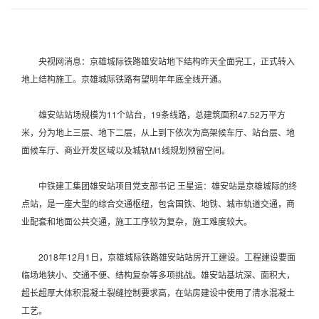
央视网消息：京雄城际铁路雄安站地下结构昨天全面完工，正式转入
地上结构施工。京雄城际铁路有望明年年底全线开通。
雄安站站场规模为11个站台，19条线路，总建筑面积47.52万平方
米，分为地上三层、地下二层，从上到下依次为高架候车厅、站台层、地
面候车厅、商业开发区域以及城轨M1线规划预留空间。
中铁建工集团雄安站项目党支部书记 王星运：雄安站是京雄城际的终
点站，是一座大型的综合交通枢纽，包含国铁、地铁、城市轨道交通，商
业配套和地面公共交通，施工工序较为复杂，施工难度较大。
2018年12月1日，京雄城际铁路雄安站站房开工建设。工程建设要面
临场地狭小、交通不便、结构复杂等多项挑战。雄安站基坑深、面积大，
超长超厚大体积混凝土裂缝控制要求高，在站房建设中使用了清水混凝土
工艺。