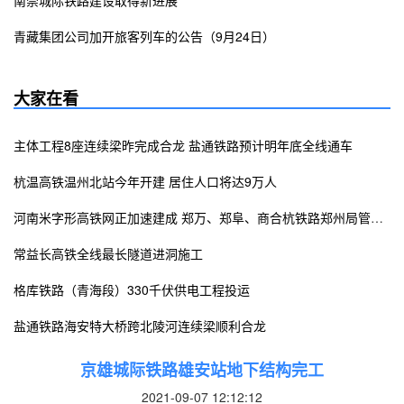
南崇城际铁路建设取得新进展
青藏集团公司加开旅客列车的公告（9月24日）
大家在看
主体工程8座连续梁昨完成合龙 盐通铁路预计明年底全线通车
杭温高铁温州北站今年开建 居住人口将达9万人
河南米字形高铁网正加速建成 郑万、郑阜、商合杭铁路郑州局管段相继试运行
常益长高铁全线最长隧道进洞施工
格库铁路（青海段）330千伏供电工程投运
盐通铁路海安特大桥跨北陵河连续梁顺利合龙
京雄城际铁路雄安站地下结构完工
2021-09-07 12:12:12