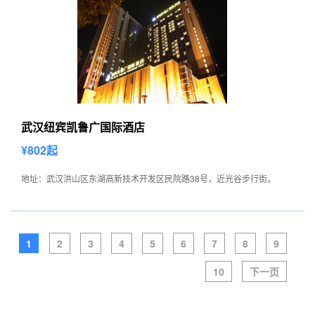
武汉纽宾凯鲁广国际酒店
¥802起
地址：武汉洪山区东湖高新技术开发区民院路38号，近光谷步行街。
1
2
3
4
5
6
7
8
9
10
下一页