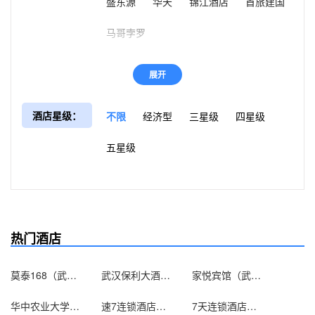
盛东源
华天
锦江酒店
首旅建国
马哥孛罗
展开
酒店星级：
不限
经济型
三星级
四星级
五星级
热门酒店
莫泰168（武汉武昌火车站东广场静安路店）
武汉保利大酒店（原白玫瑰大酒店）
家悦宾馆（武汉沌口店）
华中农业大学国际学术交流中心（武汉）
速7连锁酒店（钟家村归元寺店）（原汉阳火车站店）
7天连锁酒店（武汉体育学院店）