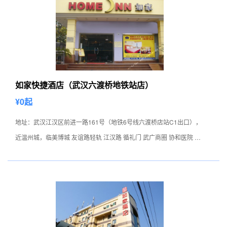
如家快捷酒店（武汉六渡桥地铁站店）
¥0起
地址：武汉江汉区前进一路161号（地铁6号线六渡桥店站C1出口），
近温州城，临美博城 友谊路轻轨 江汉路 循礼门 武广商圈 协和医院 亚
心医院。