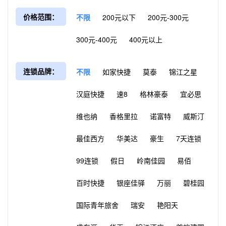
价格范围：
不限
200元以下
200元-300元
300元-400元
400元以上
连锁品牌：
不限
如家快捷
莫泰
锦江之星
汉庭快捷
速8
格林豪泰
宜必思
维也纳
香格里拉
诺富特
威斯汀
最佳西方
华美达
豪生
7天连锁
99连锁
假日
岭南佳园
易佰
百时快捷
银座佳驿
万丽
碧桂园
国际青年旅舍
瑞安
艳阳天