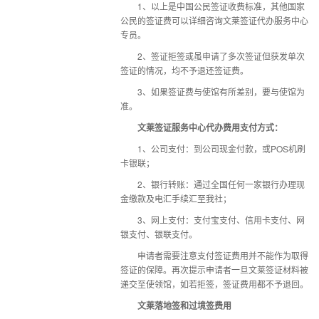
1、以上是中国公民签证收费标准，其他国家
公民的签证费可以详细咨询文莱签证代办服务中心
专员。
2、签证拒签或虽申请了多次签证但获发单次
签证的情况，均不予退还签证费。
3、如果签证费与使馆有所差别，要与使馆为
准。
文莱签证服务中心代办费用支付方式：
1、公司支付：到公司现金付款，或POS机刷
卡银联；
2、银行转账：通过全国任何一家银行办理现
金缴款及电汇手续汇至我社；
3、网上支付：支付宝支付、信用卡支付、网
银支付、银联支付。
申请者需要注意支付签证费用并不能作为取得
签证的保障。再次提示申请者一旦
文莱签证材料
被
递交至使领馆，如若拒签，签证费用都不予退回。
文莱落地签和过境签费用