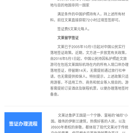
地与目的地国非同一国家
满足条件的中国护照持有人，持上述所有材
料，前往文莱直接获取72小时过境签签即可。
签证费5文莱元每人。
文莱留学签证
文莱已于2005年10月1日起对中国公民实行
落地签证政策。近期，文方进一步放宽有关政策，
自2016年5月1日起，中国公民持因私护照赴文旅
游可在包括文莱国际机场在内的所有入境口岸办理
落地签证，停留期14天，无需提前通过旅行社申
请，也无需提供担保人。特别提示，上述政策只适
用游客，不适用工作、商务和就业等入境目的。游
客需提前订妥酒店及联程机票，以便办理落地签时
备查。
文莱达鲁萨王国是一个宁静、富裕的“袖珍”小
国。雄伟的伊斯兰建筑，热情好客的人民，以及
签证办理流程
对600年君权的崇敬，都体现了现代文莱对于传统
文化的尊重。但是想去文莱旅游就要办签证，以