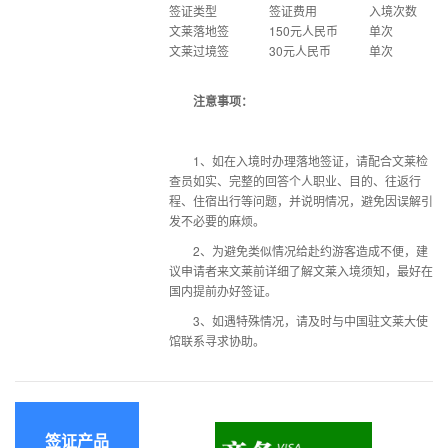
签证类型
签证费用
入境次数
文莱落地签
150元人民币
单次
文莱过境签
30元人民币
单次
注意事项：
1、如在入境时办理落地签证，请配合文莱检
查员如实、完整的回答个人职业、目的、往返行
程、住宿出行等问题，并说明情况，避免因误解引
发不必要的麻烦。
2、为避免类似情况给赴约游客造成不便，建
议申请者来文莱前详细了解
文莱入境须知
，最好在
国内提前办好签证。
3、如遇特殊情况，请及时与中国驻文莱大使
馆联系寻求协助。
签证产品