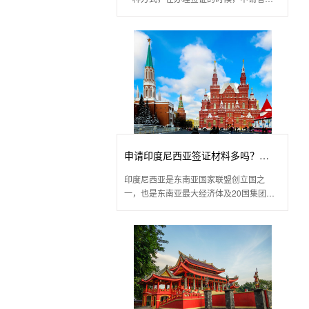
需要准备过多的签证材料，只要准备最基
本的材料即可申请，但并不是每个国家都
有落地签证并且申请落
申请印度尼西亚签证材料多吗？
印度尼西亚是东南亚国家联盟创立国之
（2021年，5月）
一，也是东南亚最大经济体及20国集团成
员国，航空航天技术较强，所以近几年入
境印尼的人也不在少数，那现在申请印度
尼西亚签证的材料多吗？