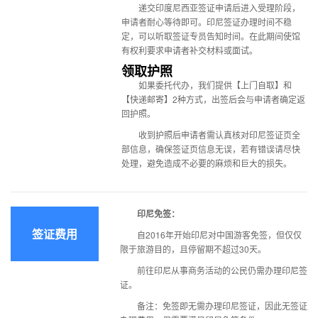
递交印度尼西亚签证申请后进入受理阶段，
申请者耐心等待即可。
印尼签证办理时间
不稳
定，可以听取签证专员告知时间。在此期间使馆
有权利要求申请者补交材料或面试。
领取护照
如果委托代办，我们提供【上门自取】和
【快递邮寄】2种方式，出签后会与申请者确定返
回护照。
收到护照后申请者需认真核对
印尼签证
页全
部信息，确保签证页信息无误，若有错误请尽快
处理，避免造成不必要的麻烦和巨大的损失。
印尼免签：
签证费用
自2016年开始印尼对中国游客免签，但仅仅
限于旅游目的，且停留期不超过30天。
前往印尼从事商务活动的公民仍需办理印尼签
证。
备注：免签即无需办理印尼签证，因此无签证