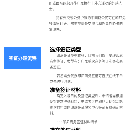
府或国际组织派往印尼执行非外交活动的外籍人
士。
持有外交或公务护照的中国籍公民可在印尼免
签逗留14天。需要提供外交照会和外事办ID卡的
复印件。
选择签证类型
印尼签证类型
较多，目前我们仅可受理印尼
签证办理流程
商务签证，类型有：印尼单次商务签证和多次商
务签证。
若您需要代办印尼商务签证可直接在线下单
或先进行咨询。
准备签证材料
确定入境目的及签证类型后，申请者需根据
使馆要求准备材料，申请者可在
印尼大使馆
网站
查询材料或向印尼签证服务中心签证专员确定材
料。
>>>
印尼商务签证材料清单