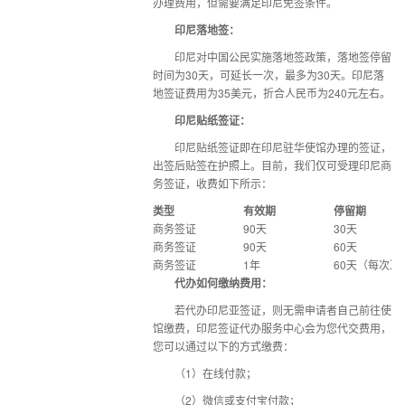
办理费用，但需要满足印尼免签条件。
印尼落地签：
印尼对中国公民实施落地签政策，落地签停留
时间为30天，可延长一次，最多为30天。
印尼落
地签证
费用为35美元，折合人民币为240元左右。
印尼贴纸签证：
印尼贴纸签证即在印尼驻华使馆办理的签证，
出签后贴签在护照上。目前，我们仅可受理印尼商
务签证，收费如下所示：
类型
有效期
停留期
商务签证
90天
30天
商务签证
90天
60天
商务签证
1年
60天（每次）
代办如何缴纳费用：
若
代办印尼亚签证
，则无需申请者自己前往使
馆缴费，印尼签证代办服务中心会为您代交费用，
您可以通过以下的方式缴费：
（1）在线付款；
（2）微信或支付宝付款；