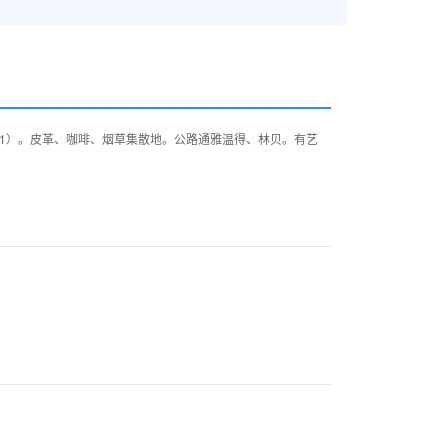
981）。皮革、咖啡、烟草集散地。公路通雅温得、林贝。有艺