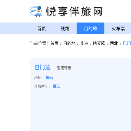
首页
线路
目的地
火车票
当前位置：
首页
>
目的地
>
非洲
>
喀麦隆
>
西北
>
巴门
巴门达
暂无评级
地址：
暂无
开放时间：
暂无