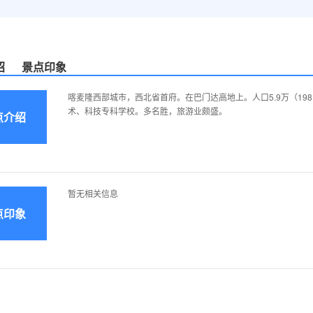
绍
景点印象
喀麦隆西部城市，西北省首府。在巴门达高地上。人口5.9万（1
术、科技专科学校。多名胜，旅游业颇盛。
点介绍
暂无相关信息
点印象