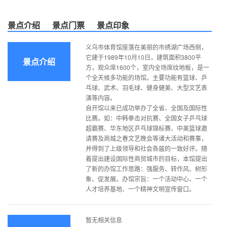
景点介绍
景点门票
景点印象
义乌市体育馆座落在美丽的市绣湖广场西侧，
它建于1989年10月10日，建筑面积3800平
景点介绍
方，观众席1600个，室内全场席纹地板，是一
个全天候多功能的场馆。主要功能有篮球、乒
乓球、武术、羽毛球、健身健美、大型文艺表
演等内容。
自开馆以来已成功举办了全省、全国及国际性
比赛。如：中韩拳击对抗赛、全国女子乒乓球
超霸赛、华东地区乒乓球锦标赛、中美篮球邀
请赛及商城之春文艺晚会等诸大活动和赛事，
并得到了上级领导和社会各届的一致好评。随
着提出建设国际性商贸城市的目标，本馆提出
了新的办馆工作思路：强服务、转作风、树形
象、促发展。办馆宗旨：一个活动中心、一个
人才培养基地、一个精神文明宣传窗口。
暂无相关信息