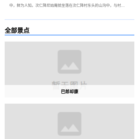
中，鲜为人知。次仁降尼姑庵就坐落在次仁降村东头的山沟中，与村寨
相连，尼姑庵并不大，庵中也只有18个尼姑，这里的人们给尼姑们取
了一个美丽的名字叫“阿珠”。有两个可爱的康巴“阿珠”是堪布仁布切的
全部景点
侄女，见到堪布的到来喜悦之情溢于言表。次仁降唯一的男性是竹庆寺
的阿古益洛。他是两个康巴“阿珠”的亲叔叔，在这里已经呆了两年多
了，他是一个身材魁梧的康巴人，但他有一个与威武的身材不相符的孩
子般的性格，唱着那首《洁白的仙鹤》，跳着笨拙而可爱的舞蹈，与堪
布无拘无束地开着玩笑。当他看见堪布手中的小巧玲珑的奥林巴斯相机
时，他就整天缠着堪布要与他的海欧相机交换。当我们与阿珠玩“提格”
时，他带着次仁降的主持，82岁的菩提老阿珠，非得跟我们玩提格个
巴郎却康
成。他的一举一动让我们猛然想起了《射雕英雄传》里的老玩童，整大
孩子般的闹个个停。听堪布说，此人修行很高，尤其精通宁玛派的教
法，他曾多次到牧区化缘，所得财物全部用于维修次仁降寺。 山不
在高，有仙则名；水不在深，有龙则灵。次仁降寺的开创人是仁增晋美
林巴。他在桑耶寺闭关修炼九年，亲见宁玛大成就者隆庆巴，获得殊胜