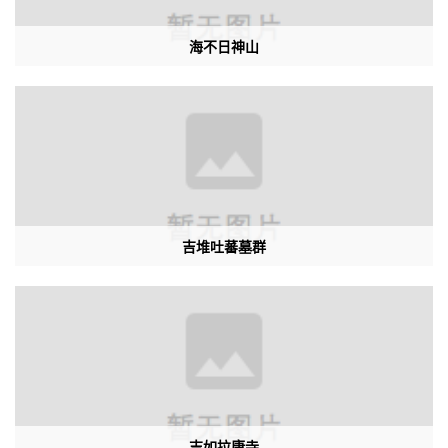
成就，成为降庆巴的心传弟子，因自己是在家居士，故创立了此尼姑
海不日神山
庵。从寺庙的屋顶可以看到他的家……现在已成一片废墟的几间房屋，
历史就这样记录着苍桑变迁，仁增晋美林巴的名声并不大，但是他的康
区徒弟的名声却很大，如不丹国师顶果·庆孜仁波切，居·米旁等等。所
以，这个隐藏于深山中的小庙备受康区高僧大德的关注，康区最大的宁
玛派寺庙德格竹庆寺嘎嘎活佛曾亲临该寺，开光祝福，该寺的一堵墙中
有一棵硕大的树，枝繁叶茂，传说是在仁增普美林巴掉落的头发上长出
来的，树下有清泉，是仁增普美林巴用法力打开的泉水，以前该地是一
吉堆吐蕃墓群
个贫瘠的山沟，因为这泉水的发掘，就出现了兴旺的次仁降寺。
吉如拉康寺