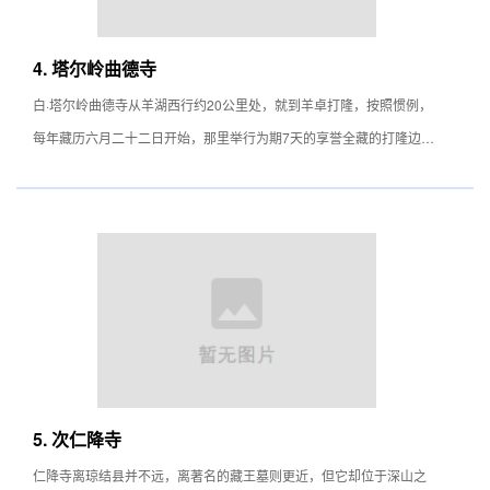
4. 塔尔岭曲德寺
白·塔尔岭曲德寺从羊湖西行约20公里处，就到羊卓打隆，按照惯例，
每年藏历六月二十二日开始，那里举行为期7天的享誉全藏的打隆边贸
会，吸引很多国内外商人。此地建有萨迦“祖拉康”镇肢寺之一的白·塔尔
岭曲德寺。相传该寺是达仓译师所建，寺庙主供有塔尔岭能言度母、能
言法号和许多历史悠久的唐卡等珍贵文物。
5. 次仁降寺
仁降寺离琼结县并不远，离著名的藏王墓则更近，但它却位于深山之