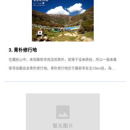
示灵童所在的大方位。不同时刻阳光的照射，羊湖会显现出不同层次、
极其丰富的蓝色，如梦似幻，初见羊湖，她的艳丽让人几乎不敢相信。
羊卓雍错的水源来自四周念青唐古拉山脉的雪水，没有出水口，雪水的
流入与自然的蒸发达到一种奇特的动态平衡，湖水随着光线变幻，演化
成千变万化的蓝色。下岗巴拉雪山不远有一段很长的沿湖公路，在此停
车驻足，或徒步至湖边，甚至露营湖旁是感受羊湖的最好方式。
3. 青朴修行地
在藏民心中，来到桑耶寺而没到青朴，就等于没来转经，所以一般来桑
耶寺后都会去青朴修行地。青朴修行地位于桑耶寺东北15km处，海拔
4200m，传说青朴大山里曾有108座修行山洞、108座天葬台和108处
神泉，不少远道而来的苦修者在此潜心修行，其规模相当于一个小村。
因为有不顾清苦、艰辛的修行者在此聚居，很多藏族人都将这里视为圣
地。青朴海拔较高，徒步前往有些费力，可乘桑耶寺往返青朴的班车。
另外去青朴最好自带食物和水，山上没有饭馆。