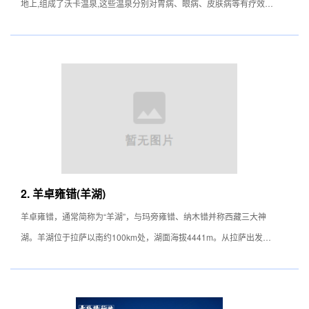
地上,组成了沃卡温泉,这些温泉分别对胃病、眼病、皮肤病等有疗效。
周围景色优美。
2. 羊卓雍错(羊湖)
羊卓雍错，通常简称为“羊湖”，与玛旁雍错、纳木错并称西藏三大神
湖。羊湖位于拉萨以南约100km处，湖面海拔4441m。从拉萨出发，
经过曲水的雅鲁藏布江大桥，沿拉亚公路南行170km，沿途会看到羊湖
电站，随后到达海拔4790m的岗巴拉山顶，在这里可以俯瞰羊卓雍
错。羊卓雍错是寻找转世灵童的圣湖，大活佛可以从湖中看出显影，指