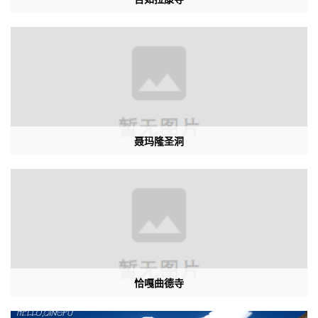
聂玛隆圣洞
恰嘎曲德寺