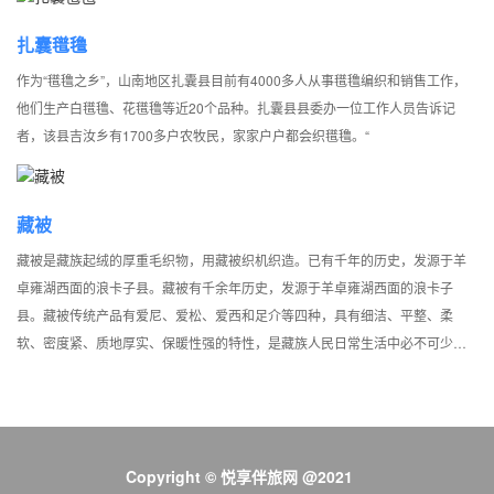
扎囊氆氇
作为“氆氇之乡”，山南地区扎囊县目前有4000多人从事氆氇编织和销售工作，
他们生产白氆氇、花氆氇等近20个品种。扎囊县县委办一位工作人员告诉记
者，该县吉汝乡有1700多户农牧民，家家户户都会织氆氇。“
藏被
藏被是藏族起绒的厚重毛织物，用藏被织机织造。已有千年的历史，发源于羊
卓雍湖西面的浪卡子县。藏被有千余年历史，发源于羊卓雍湖西面的浪卡子
县。藏被传统产品有爱尼、爱松、爱西和足介等四种，具有细洁、平整、柔
软、密度紧、质地厚实、保暖性强的特性，是藏族人民日常生活中必不可少的
床上用品。
Copyright © 悦享伴旅网 @2021