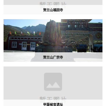
贺兰山福因寺
贺兰山广宗寺
甲渠候官遗址