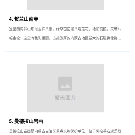
滩。推开其表层，下面是厚达十多米的纯黑沙泥，其质地远超死海的黑
泥，更是天然泥疗宝物。景区水、电、通讯设施齐备，交通便利，有黑
4. 贺兰山南寺
色油路直达景区接待站。距银川机场、火车站130公里左右。
这里四周群山形似吉祥八徽，绿草茵茵如八瓣莲花，艳阳高照，天若八
幅金轮；这里有色彩艳丽，古拙敦厚的内蒙古地区最大的石雕佛像群；
这里有雕梁画栋、金碧辉煌，供奉着六世达赖法体灵塔的广宗寺；这里
有蕴藏诸多丰富、神奇故事的蟾卯山；更有着古树参天、松柏常青、鲜
花烂漫的原始森林——雪岭子。
5. 曼德拉山岩画
曼德拉山岩画是内蒙古自治区重点文物保护单位，位于阿拉善右旗孟根