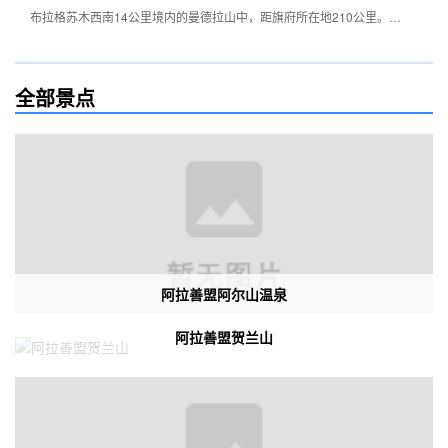
布拉格苏木西南14公里境内的曼德拉山中，距旗府所在地210公里。在
阿拉善高原上有一座黑石嶙峋、岩石遍布的曼德拉山，在山中18平方
公里内，分布有4000多幅数千年前的古代岩画。这些岩画是远古时期
全部景点
游牧民族生活、精神的写照，由羌、月氏、匈奴、鲜卑、回纥、党项、
蒙古等北方少数民族制作。岩画的造型技法有凿刻、磨刻和线刻，画面
内容为狩猎、放牧、战斗、神佛、日月星辰、寺庙建筑、舞蹈、竞技以
及游乐等。岩画形象生动地记录了远古及近代阿拉善地区的经济文化，
社会生活的形态、自然环境风貌。其题材之广泛、内容之丰富、堪称我
国西北古代艺术的画廊，是世界最古老的艺术珍品之一。中国著名岩画
研究专家盖山林曾赞赏曼德拉山岩画为“美术世界的活化石”。不过受利
阿拉善盟阿尔山温泉
益的驱动，这里的岩画已被盗毁近半。
阿拉善盟贺兰山