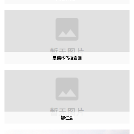
曼德林乌拉岩画
娜仁湖