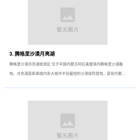
射孔的小洞，感觉特别与众不同。 如果仔细度量它，城池坐西朝东，
有内外两道城墙。外城墙长208米、宽173米，但倾废较多。西城墙有
门，也不太明显。东城墙门高9米，门外均有瓮城。城内有一座方形
鄣，墙长宽各86米，鄣门朝南。鄣内有一座砖瓦房舍的残迹，外城东
南也有一些房舍阡陌的遗址，都基本寻不见了。 大同城出土的文物不
多，都是些箭簇、汉五铢钱和唐宋铜钱之类。 据说过去，牧民常在这
3. 腾格里沙漠月亮湖
里圈马群套捉坐骑，所以大同城也叫“马圈”城，这里距离达来呼布镇约
腾格里沙漠月亮湖旅游区 位于中国内蒙古阿拉善盟境内腾格里沙漠腹
莫19千米。 大同城在额济纳众多的遗址中显得非常不起眼，但它却非
地，月亮湖是距离国内各大城市半径最短的沙漠探险营地，是现代都市
常上像，摄影师仿佛都能找到属于自己的视角，有时他们诠释一份沉
人寻求紧张竞争生活之外的惊险刺激与彻底放松身心的最佳游程。月亮
重，有时又是一份风韵。
湖有三个独特之处：一是形状酷似中国地图：站在高处沙丘一看，一幅
完整的中国地图展现在眼前，芦苇的分布更是将各省区一一标明；二是
湖水天然药浴配方：面积三平方公里的湖水，富含钾盐、锰盐、少量硭
硝、天然苏打、天然碱、氧化铁及其它微量元素，与国际保健机构推荐
药浴配方极其相似。湖水极具生物净化能力，能迅速改善、恢复自然原
生态本色。三是千万年黑沙滩：长达一公里，宽近百米的天然浴场沙