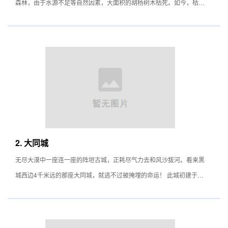
森林，由于水源不足等自然因素，大面积的胡杨树木枯死。如今，枯木
东倒西歪，神态各异，当地人称之为怪树林。
2. 大同城
无尽大漠中一座连一座的阵垣古城，正耗尽气力去和风沙拔河。看来黑
城西边4千米远的那座大同城，就逃不过被掩埋的命运！ 此城初建于汉
代、隋唐时期有所增建或加固维修。有史料记载，古城在隋唐时是“大
同城镇”所在地，后被指定为唐代“同城”守捉和宁寇军治所。 高耸的夯
土墙有种威武不屈的气势，最让人琢磨不透的是那些布满城墙，镂空如