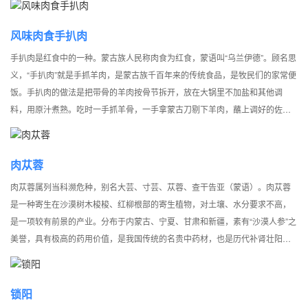
风味肉食手扒肉
手扒肉是红食中的一种。蒙古族人民称肉食为红食，蒙语叫“乌兰伊德”。顾名思
义，“手扒肉”就是手抓羊肉，是蒙古族千百年来的传统食品，是牧民们的家常便
饭。手扒肉的做法是把带骨的羊肉按骨节拆开，放在大锅里不加盐和其他调
料，用原汁煮熟。吃时一手抓羊骨，一手拿蒙古刀剔下羊肉，蘸上调好的佐料
吃。根据牧民的习惯，手扒肉一般用作晚餐。 到草原观光旅游不吃一顿手扒肉
就算没完全领略到草原的食俗风味和情趣，虚此一行。
肉苁蓉
肉苁蓉属列当科濒危种，别名大芸、寸芸、苁蓉、查干告亚（蒙语）。肉苁蓉
是一种寄生在沙漠树木梭梭、红柳根部的寄生植物，对土壤、水分要求不高，
是一项较有前景的产业。分布于内蒙古、宁夏、甘肃和新疆，素有“沙漠人参”之
美誉，具有极高的药用价值，是我国传统的名贵中药材，也是历代补肾壮阳类
处方中使用频度最高的补益药物之一。
锁阳