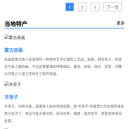
1
2
3
下一页
当地特产
更多
蒙古皮画
皮画是蒙古族人民发明的一种很有艺术价值的工艺品。皮画，顾名思义，就是
在牛皮上做的画，不过这需要诸如特殊描绘、着色、层染、抛光、定型、浮雕
凸凹等几十道工序纯手工制作而成。
羊背子
羊背子，也称乌查，是蒙族人民的传统佳肴。放“羊背子”有着悠久历史相传成吉
思汗定天下，曾设乌查大宴功臣。民间庆寿、婚嫁、喜庆佳节、贵客到来常设
此宴。