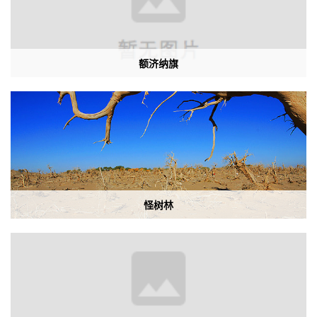
额济纳旗
怪树林