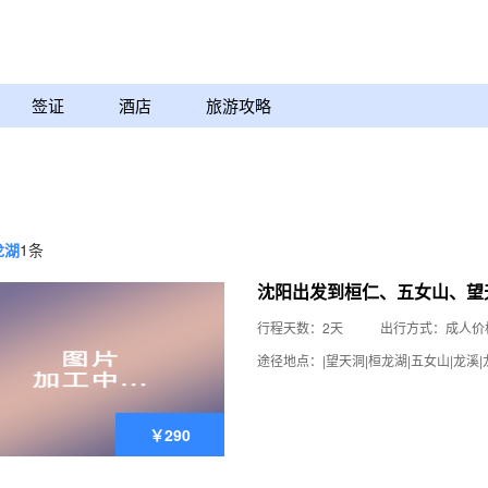
签证
酒店
旅游攻略
龙湖
1条
沈阳出发到桓仁、五女山、望
行程天数：2天
出行方式：成人价
途径地点：|望天洞|桓龙湖|五女山|龙溪|
￥290