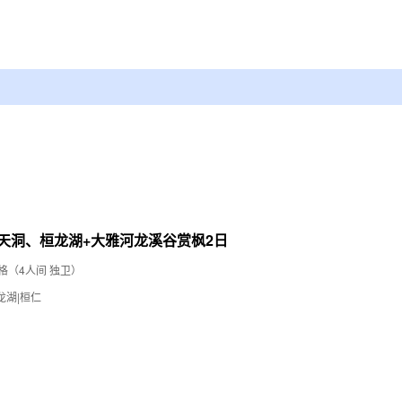
天洞、桓龙湖+大雅河龙溪谷赏枫2日
格（4人间 独卫）
龙湖|桓仁