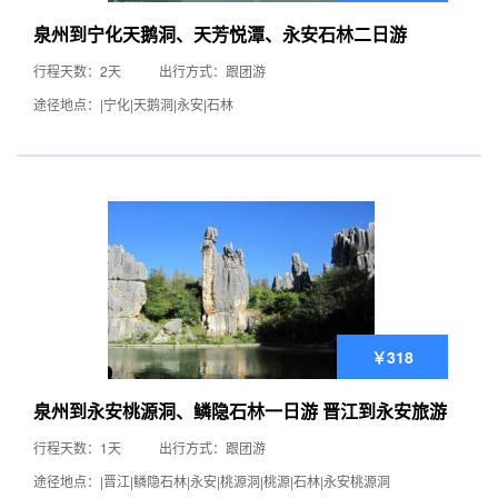
泉州到宁化天鹅洞、天芳悦潭、永安石林二日游
行程天数：2天
出行方式：跟团游
途径地点：|宁化|天鹅洞|永安|石林
￥318
泉州到永安桃源洞、鳞隐石林一日游 晋江到永安旅游
行程天数：1天
出行方式：跟团游
途径地点：|晋江|鳞隐石林|永安|桃源洞|桃源|石林|永安桃源洞