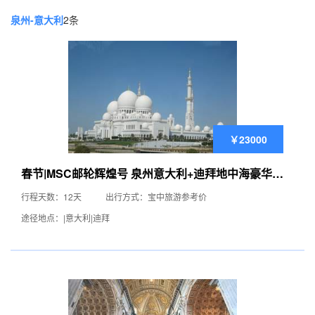
泉州-意大利
2条
￥23000
春节|MSC邮轮辉煌号 泉州意大利+迪拜地中海豪华游
轮12日
行程天数：12天
出行方式：宝中旅游参考价
途径地点：|意大利|迪拜