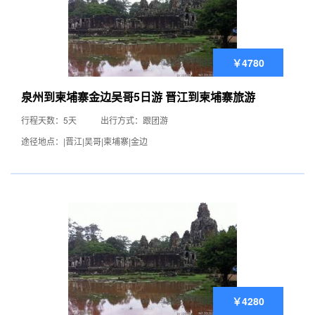
￥4780
泉州到柬埔寨金边吴哥5日游 晋江到柬埔寨旅游
行程天数：5天
出行方式：跟团游
途径地点：|晋江|吴哥|柬埔寨|金边
￥4280