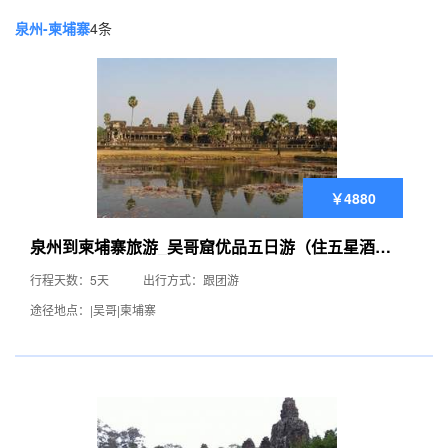
泉州-柬埔寨
4条
￥4880
泉州到柬埔寨旅游_吴哥窟优品五日游（住五星酒
店）
行程天数：5天
出行方式：跟团游
途径地点：|吴哥|柬埔寨