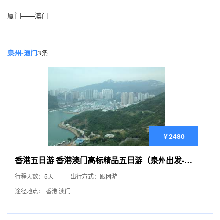
厦门——澳门
泉州-澳门
3条
￥2480
香港五日游 香港澳门高标精品五日游（泉州出发-单
动单飞）
行程天数：5天
出行方式：跟团游
途径地点：|香港|澳门