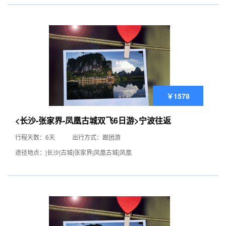
￥1578
<长沙-张家界-凤凰古城双飞6日游>宁波往返
行程天数：6天
出行方式：跟团游
途径地点：|长沙|古城|张家界|凤凰古城|凤凰