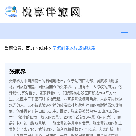
Toggl
navig
当前位置：
首页
>
线路
>
宁波到张家界旅游线路
张家界
张家界为中国湖南省的省辖地级市，位于湖南西北部，属武陵山脉腹
地。因旅游而建、因旅游而兴的张家界市，拥有令世人惊叹的风光。俗
话说“九寨沟看水，张家界看山”。武陵源核心景区面积达264平方公
里。景区中三千座石峰拨地而起，八百条溪流蜿蜒曲折，来张家界旅游
观光的人，无不被武陵源奇特的砂岩峰林地貌和壮丽的喀斯特景观所倾
倒，仿佛置身于神山仙境之中。因此，张家界被誉为“中国山水画的原
本”、“缩小的仙境，放大的盆景”。2010年首部3D电影《阿凡达》，更
是让其中的电影取景地——张家界的美景享誉世界。张家界行政区划上
共划分了永定区、武陵源区、慈利县和桑植县4个区域。大庸府城：相
当于张家界的市中心，是住宿、美食、购物的聚集地。由八座楼群组