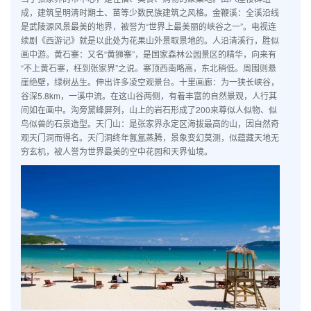
成，建筑呈明清时期土、苗等少数民族建筑之风格。金鞭溪：全溪沿线
是武陵源风景最美的地界，被誉为“世界上最美丽的峡谷之一”。电视连
续剧《西游记》就是以此处为花果山外景取景地的。人沿清溪行，胜似
画中游。黄石寨：又名“黄狮寨”，是国家森林公园景区的精华，向来有
“不上黄石寨，枉到张家界”之说。寨顶西南略高，东北稍低。周围则悬
崖绝壁，绿树丛生。伸出许多凌空观景台。十里画廊：为一狭长峡谷，
谷深5.8km，一溪中流。在这山谷两侧，有着丰富的自然景观，人行其
间如在画中。沟旁黛峰屏列，山上的岩石形成了200来尊似人似物、似
鸟似兽的石景造型。天门山：是张家界永定区海拔最高的山，因自然奇
观天门洞而得名。天门洞终年氤氲蒸腾，景象变幻莫测，似蕴藏天地无
穷玄机，被人誉为世界最美的空中花园和天界仙境。