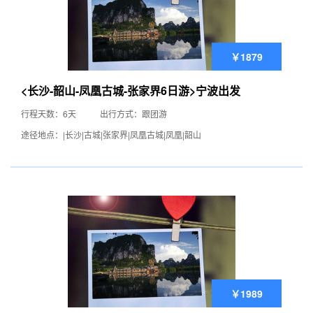
￥1879
<长沙-韶山-凤凰古城-张家界6日游>宁波出发
行程天数：6天
出行方式：跟团游
途径地点：|长沙|古城|张家界|凤凰古城|凤凰|韶山
￥1989