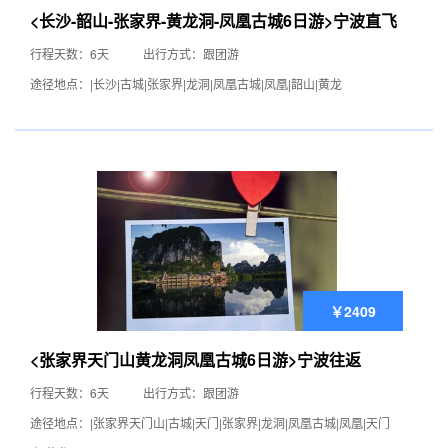
<长沙-韶山-张家界-黄龙洞-凤凰古城6日游>宁波直飞
行程天数：6天
出行方式：跟团游
途径地点：|长沙|古城|张家界|龙洞|凤凰古城|凤凰|韶山|黄龙
￥2409
<张家界天门山黄龙洞凤凰古城6日游>宁波往返
行程天数：6天
出行方式：跟团游
途径地点：|张家界天门山|古城|天门|张家界|龙洞|凤凰古城|凤凰|天门