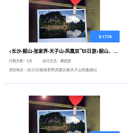
￥1779
<长沙-韶山-张家界-天子山-凤凰双飞5日游>韶山、凤
凰古城
行程天数：5天
出行方式：跟团游
途径地点：|长沙|古城|张家界|凤凰古城|天子山|凤凰|韶山