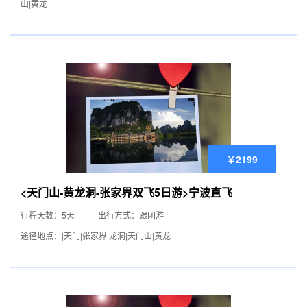
山|黄龙
￥2199
<天门山-黄龙洞-张家界双飞5日游>宁波直飞
行程天数：5天
出行方式：跟团游
途径地点：|天门|张家界|龙洞|天门山|黄龙