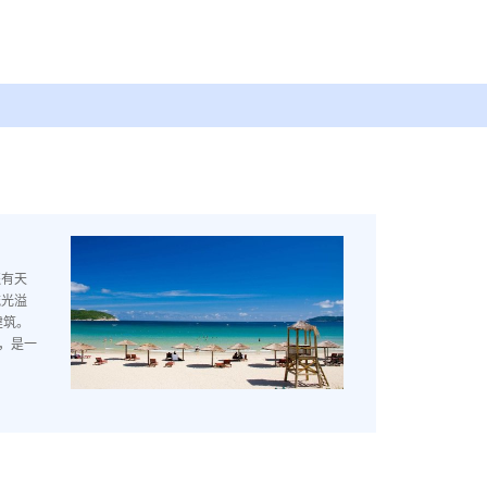
还有天
流光溢
建筑。
，是一