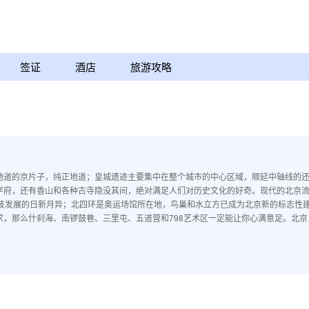
签证
酒店
旅游攻略
地道的京片子，纯正地道；皇城遗迹主要集中在整个城市的中心区域，顺延中轴线的
学府，还有香山和各种古寺隐没其间，绝对满足人们对历史文化的好奇。现代的北京
科技发展的日新月异；北四环是奥运场馆所在地，鸟巢和水立方已成为北京新的标志性
，那么什刹海、南锣鼓巷、三里屯、五道营和798艺术区一定能让你心满意足。北京