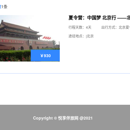
京
1条
夏令营：中国梦 北京行 ——
行程天数：4天
出行方式：北京夏
途径地点：|北京
￥930
Copyright © 悦享伴旅网 @2021