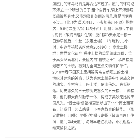
游厦门的环岛路真是再合适不过了。厦门的环岛路
环海,在一个晴朗的日子,租个自行车,骑上环海游玩,
既能锻炼身体,又能观赏到美丽的海景,真是再惬意
不过...（此项为赠送项目，不参加费用不退）购物
店：9.8竹炭生活馆【45分钟】 用餐：早餐 √中餐
√晚餐（敬请自理）住宿：厦门第3天永定土楼一
日游早餐后，车赴【永定土楼】（车程约3.5小
时，中途华禧服务区休息20分钟）：高北土楼
群：世界文化遗产-福建土楼的重要组成部份，位
于高头乡高北村，景区内的“圆楼之王”—承启楼是
最著名的土楼，被列为全国重点文物保护单位，
2010年春节国家主席胡锦涛亲自参观过的土楼，
惊叹其建筑的神奇，认为客家土楼是中华民族文件
的瑰宝。全村有上百座土楼，依山傍水，高低错
落。历史悠久的五云楼历史悠久的五云楼、世泽楼
等，他们和大自然融于一体，构成了美妙无比的田
园风光。“博士楼”侨福楼更是以出了11个博士而著
名，让我们一起去感受一下客家教育的精华。（永
定散拼） 用餐：早餐 √中餐 √晚餐（敬请自理）住
宿：厦门第4天厦门-沈阳早送往机场，乘机返程，
结束愉快之旅。