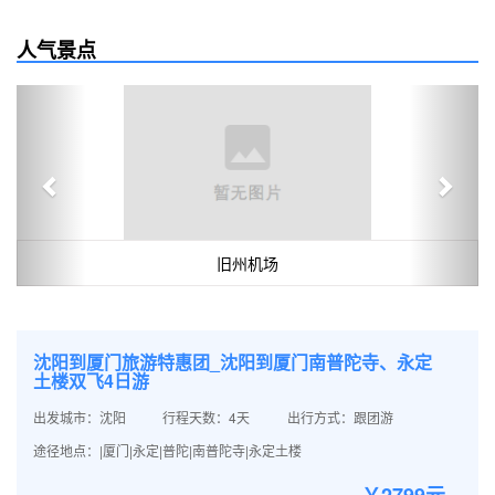
人气景点
Previous
Next
旧州机场
沈阳到厦门旅游特惠团_沈阳到厦门南普陀寺、永定
土楼双飞4日游
出发城市：沈阳
行程天数：4天
出行方式：跟团游
途径地点：|厦门|永定|普陀|南普陀寺|永定土楼