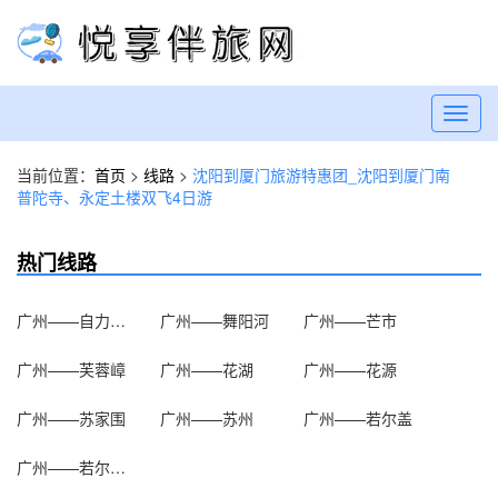
Toggl
navig
当前位置：
首页
>
线路
>
沈阳到厦门旅游特惠团_沈阳到厦门南
普陀寺、永定土楼双飞4日游
热门线路
广州——自力村碉楼群
广州——舞阳河
广州——芒市
广州——芙蓉嶂
广州——花湖
广州——花源
广州——苏家围
广州——苏州
广州——若尔盖
广州——若尔盖大草原