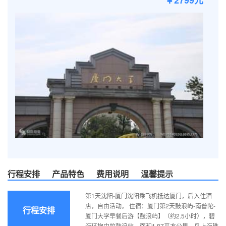
￥2799元
行程安排
产品特色
费用说明
温馨提示
第1天沈阳-厦门沈阳乘飞机抵达厦门，后入住酒
店，自由活动。 住宿：厦门第2天鼓浪屿-南普陀-
行程安排
厦门大学早餐后游【鼓浪屿】（约2.5小时），碧
海环抱中的鼓浪屿，面积1.87平方公里，岛上海礁