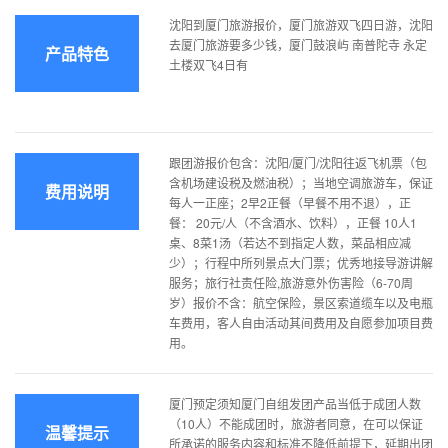
沈阳到厦门旅游报价，厦门旅游双飞四日游，沈阳
去厦门旅游要多少钱，厦门鼓浪屿 南普陀寺 永定
产品特色
土楼双飞4日有
跟团游报价包含：沈阳/厦门/沈阳往返飞机票（包
含机场建设税及燃油税）；当地空调旅游车，保证
费用说明
每人一正座；2早2正餐（早餐不用不退），正
餐： 20元/人（不含酒水、饮料），正餐 10人1
桌、8菜1汤（若达不到指定人数，菜品相应减
少）；行程中所列景点大门票；优秀地接导游讲解
服务；旅行社责任险,旅游意外伤害险（6-70周
岁）报价不含：航空保险，景区索道缆车以及电瓶
车费用，客人自由活动其间费用及自愿参加项目费
用。
厦门预定须知厦门自组发团产品当低于成团人数
（10人）不能成团时，旅游者同意，在可以保证
温馨提示
所承诺的服务内容和标准不降低前提下，延期出团