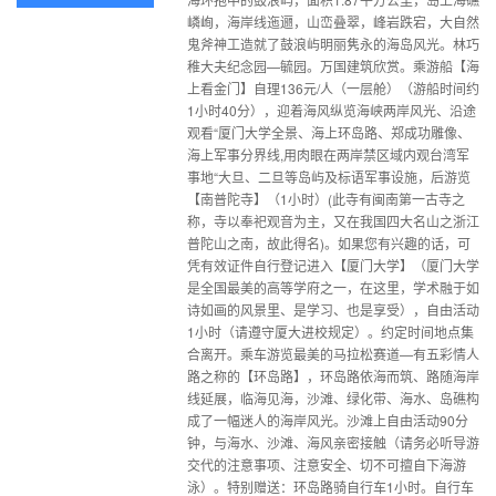
嶙峋，海岸线迤逦，山峦叠翠，峰岩跌宕，大自然
鬼斧神工造就了鼓浪屿明丽隽永的海岛风光。林巧
稚大夫纪念园—毓园。万国建筑欣赏。乘游船【海
上看金门】自理136元/人（一层舱）（游船时间约
1小时40分），迎着海风纵览海峡两岸风光、沿途
观看“厦门大学全景、海上环岛路、郑成功雕像、
海上军事分界线,用肉眼在两岸禁区域内观台湾军
事地“大旦、二旦等岛屿及标语军事设施，后游览
【南普陀寺】（1小时）(此寺有闽南第一古寺之
称，寺以奉祀观音为主，又在我国四大名山之浙江
普陀山之南，故此得名)。如果您有兴趣的话，可
凭有效证件自行登记进入【厦门大学】（厦门大学
是全国最美的高等学府之一，在这里，学术融于如
诗如画的风景里、是学习、也是享受），自由活动
1小时（请遵守厦大进校规定）。约定时间地点集
合离开。乘车游览最美的马拉松赛道—有五彩情人
路之称的【环岛路】，环岛路依海而筑、路随海岸
线延展，临海见海，沙滩、绿化带、海水、岛礁构
成了一幅迷人的海岸风光。沙滩上自由活动90分
钟，与海水、沙滩、海风亲密接触（请务必听导游
交代的注意事项、注意安全、切不可擅自下海游
泳）。特别赠送：环岛路骑自行车1小时。自行车