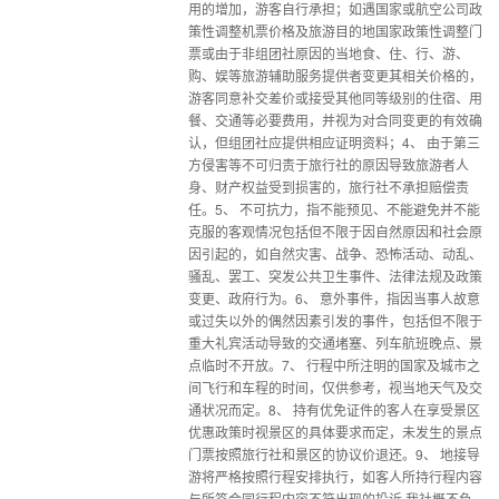
用的增加，游客自行承担；如遇国家或航空公司政
策性调整机票价格及旅游目的地国家政策性调整门
票或由于非组团社原因的当地食、住、行、游、
购、娱等旅游辅助服务提供者变更其相关价格的，
游客同意补交差价或接受其他同等级别的住宿、用
餐、交通等必要费用，并视为对合同变更的有效确
认，但组团社应提供相应证明资料；4、 由于第三
方侵害等不可归责于旅行社的原因导致旅游者人
身、财产权益受到损害的，旅行社不承担赔偿责
任。5、 不可抗力，指不能预见、不能避免并不能
克服的客观情况包括但不限于因自然原因和社会原
因引起的，如自然灾害、战争、恐怖活动、动乱、
骚乱、罢工、突发公共卫生事件、法律法规及政策
变更、政府行为。6、 意外事件，指因当事人故意
或过失以外的偶然因素引发的事件，包括但不限于
重大礼宾活动导致的交通堵塞、列车航班晚点、景
点临时不开放。7、 行程中所注明的国家及城市之
间飞行和车程的时间，仅供参考，视当地天气及交
通状况而定。8、 持有优免证件的客人在享受景区
优惠政策时视景区的具体要求而定，未发生的景点
门票按照旅行社和景区的协议价退还。9、 地接导
游将严格按照行程安排执行，如客人所持行程内容
与所签合同行程内容不符出现的投诉,我社概不负