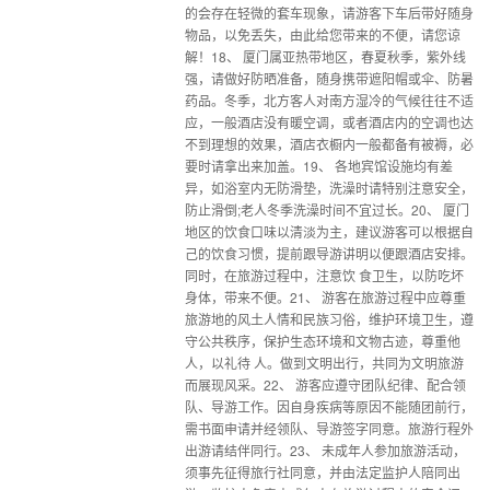
的会存在轻微的套车现象，请游客下车后带好随身
物品，以免丢失，由此给您带来的不便，请您谅
解！18、 厦门属亚热带地区，春夏秋季，紫外线
强，请做好防晒准备，随身携带遮阳帽或伞、防暑
药品。冬季，北方客人对南方湿冷的气候往往不适
应，一般酒店没有暖空调，或者酒店内的空调也达
不到理想的效果，酒店衣橱内一般都备有被褥，必
要时请拿出来加盖。19、 各地宾馆设施均有差
异，如浴室内无防滑垫，洗澡时请特别注意安全，
防止滑倒;老人冬季洗澡时间不宜过长。20、 厦门
地区的饮食口味以清淡为主，建议游客可以根据自
己的饮食习惯，提前跟导游讲明以便跟酒店安排。
同时，在旅游过程中，注意饮 食卫生，以防吃坏
身体，带来不便。21、 游客在旅游过程中应尊重
旅游地的风土人情和民族习俗，维护环境卫生，遵
守公共秩序，保护生态环境和文物古迹，尊重他
人，以礼待 人。做到文明出行，共同为文明旅游
而展现风采。22、 游客应遵守团队纪律、配合领
队、导游工作。因自身疾病等原因不能随团前行，
需书面申请并经领队、导游签字同意。旅游行程外
出游请结伴同行。23、 未成年人参加旅游活动，
须事先征得旅行社同意，并由法定监护人陪同出