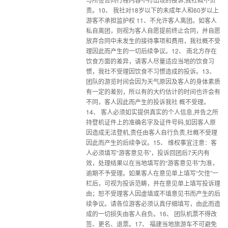
责。10、 我社对18岁以下的未成年人和60岁以上
游客不承担监护权 11、不允许客人离团。如客人
私自离团，则视为客人自愿提前终止合同，并自愿
放弃合同中未发生的接待事项和费用，我社概不受
理因此而产生的一切后续争议。12、 南北方存在
饮食方面的差异，请客人尽量适应当地的饮食习
惯，我社不受理因饮食不习惯造成的投诉。13、
团队的游览时间会因为天气原因及客人的身体素质
有一定的差别，所以有的大约估计的时间也许会有
不同，客人因此而产生的投诉我社 概不受理。
14、 客人必须如实提供真实的个人信息,并告之所
持登机证件上的准确名字及证件号码,如因客人原
因造成无法登机,责任由客人自行负责,社概不受理
因此而产生的后续争议。15、 维权事宜注意：客
人必须填写“游客意见书”，投诉回团后7天内有
效，处理结果以在当地填写的“游客意见书”为准，
逾期不予受理。如果客人在意见单上填写“欠佳”一
栏后，可视为投诉范畴，并在意见单上填写投诉理
由；恕不受理客人因虚填或不填意见书而产生的后
续争议。请各位游客必须认真仔细填写，由此而造
成的一切损失由客人自负。16、 团队机票不得改
签、更名、退票。17、 福建当地旅游车不可避免