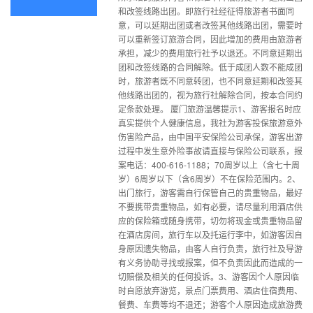
和改签线路出团。即旅行社经征得旅游者书面同
意，可以延期出团或者改签其他线路出团，需要时
可以重新签订旅游合同，因此增加的费用由旅游者
承担，减少的费用旅行社予以退还。不同意延期出
团和改签线路的合同解除。低于成团人数不能成团
时，旅游者既不同意转团，也不同意延期和改签其
他线路出团的，视为旅行社解除合同，按本合同约
定条款处理。 厦门旅游温馨提示1、游客报名时应
真实提供个人健康信息，我社为游客投保旅游意外
伤害险产品，由中国平安保险公司承保，游客出游
过程中发生意外险事故请直接与保险公司联系，报
案电话：400-616-1188；70周岁以上（含七十周
岁）6周岁以下（含6周岁）不在保险范围内。2、
出门旅行，游客需自行保管自己的贵重物品，最好
不要携带贵重物品，如有必要，请尽量利用酒店供
应的保险箱或随身携带，切勿将现金或贵重物品留
在酒店房间，旅行车以及托运行李中，如游客因自
身原因遗失物品，由客人自行负责，旅行社及导游
有义务协助寻找或报案，但不负责因此而造成的一
切赔偿及相关的任何投诉。3、游客因个人原因临
时自愿放弃游览，景点门票费用、酒店住宿费用、
餐费、车费等均不退还；游客个人原因造成旅游费