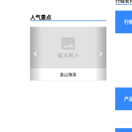
行程安
人气景点
行
Previous
Next
金山海滨
产