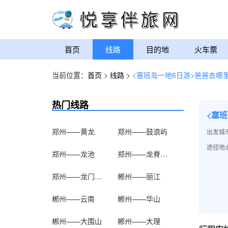
首页
线路
目的地
火车票
当前位置：
首页
>
线路
>
<塞班岛一地6日游>爸爸去哪
热门线路
<塞
郑州——黄龙
郑州——鼓浪屿
出发城
途径地点
郑州——龙池
郑州——龙脊梯田
郑州——龙门石窟
郴州——丽江
郴州——云南
郴州——华山
郴州——大围山
郴州——大理