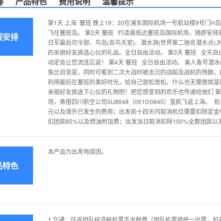
排
产品特色
费用说明
温馨提示
第1天 上海 塞班 晚上19：30在浦东国际机场一号航站楼9号门H岛集
飞往塞班岛。 第2天 塞班 约凌晨抵达塞班岛国际机场，随即安
程安排
日军最后司令部、鸟岛(百鸟天堂)、潜水洞(世界第二驰名潜水点)
的亲朋好友挑选心仪的礼品。全日自由活动。 第3天 塞班 全天自
动定会让您流连忘返！ 第4天 塞班 全日自由活动。 美人鱼号潜
鱼比目皆是，同时可看到二次大战时被击沉的战船及战机的残骸，的
利用最后在塞班的美好时光，给自己放松放松。什么也无需做就是
亲朋好友挑选下心仪的礼物吧！把您感受到的欢乐也传递给他们 第
场，乘搭四川航空公司3U8648（0610/0840）直航飞返上海
元以及境外已发生的费用；出发前十四天内取消机位需要扣除定金每
扣团款85%以及燃油附加费；出发当日取消扣除100%全数团款以
本产品为出发地成团。
品特色
1.交通：往返团队经济舱机票不含税费（团队机票将统一出票，