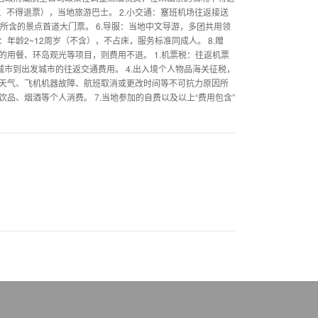
不得退票），当地旅游巴士。 2.小交通：塞班机场往返接送
程中所含的景点首道大门票。 6.导服：当地中文导游，多团共用领
年龄2~12周岁（不含），不占床，服务标准同成人。 8.赠
的用餐、环岛观光等项目，则费用不退。 1.机票税：往返机票
预定城市到出发城市的往返交通费用。 4.出入境个人物品海关征税，
、天气、飞机机器故障、航班取消或更改时间等不可抗力原因所
饮品、烟酒等个人消费。 7.当地参加的自费以及以上“费用包含”