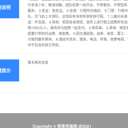
行多退少补，敬请谅解。团队机票一经开出，不得更改、不得签转、
用说明
服务。 3.签证：免签证。 4.住宿：行程所列酒店。 5.门票：行
队，仅飞机上大领队，达到后有当地导游安排行程。 7.儿童价标准：
送：环岛游。 9.其他：若因自身原因，放弃上述行程之团费所包含
税1550元/人，报名时与团费一起支付。 2.单房差。 3.其他：
超重行李的托运费、保管费。 5.因交通延阻、战争、政变、罢工
引致的额外费用。 6.酒店内洗衣、理发、电话、传真、收费电视、
中不包含的其它项目。
暂无相关信息
馨提示
Copyright © 悦享伴旅网 @2021