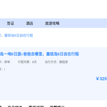
签证
酒店
旅游攻略
里，塞班岛6日自在行程
班岛一地6日游>爸爸去哪里，塞班岛6日自在行程
市：蚌埠
行程天数：6天
出行方式：跟团游
：|
￥32