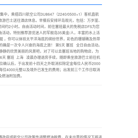
中，乘搭四川航空公司3U8647（2240/0500+1）客机直航
排旅游巴士送往酒店休息。早餐后安排环岛观光，包括：万岁崖、
,时间约2小时。自由活动时间，前往塞班最大的免税店DFS为您
由活动，特别推荐游览迷人的军舰岛35美金/人，丰富的水上活
水艇 ，你可以体验太平洋海底的缤纷世界，彩色的珊瑚礁及热带
确是一次令人兴奋的海底之旅！ 第5天 塞班 全日自由活动。
静静的欣赏美丽的风景吧，对了可以去塞班当地的购物店，为
6天 塞班 上海 凌晨办理退房手续，随即乘坐旅游巴士前往机
。 机位确认后，于出发前十四天之外取消扣除定金每位人民币2000
位4000元整以及境外已发生的费用；出发前三个工作日取消
及燃油附加费。
如遇政府或航空公司政策性调整燃油税费，在未出票的情况下将进