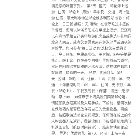
满足您的味蕾享受。 第5天 区间：邮轮海上巡
游 住宿：邮轮上 用餐：早中晚 交通：海上巡
游 住宿：意大利歌诗达邮轮维多利亚号 餐饮：邮
轮上一日三餐 接送：无 活动：在餐厅吃过丰盛的
早餐后，您可以沐浴着阳光在甲板上漫步，您还可
以在商场里给自己买些旅游纪念品或挑选些礼物送
给亲人朋友，或者您更愿意呆在游泳池里或SPA美
容馆里。您可参考“每日活动表“选择您喜爱的节
目，今日赌场、免税商店街、美容院、SPA等地是
热点。晚上您可以在豪华的餐厅里悠然品尝香槟，
然后在剧院欣赏优雅的艺术表演，这样你在邮轮上
就度过了精彩的一天。 导游：优质领队 第6
天 区间：邮轮-上海 住宿：上海 用餐：早 交
通：上海抵港时间：09：00。 住宿：无 餐饮：早
餐（邮轮上）、午餐及晚餐（自理） 接送：无 活
动：早上09：00停靠于上海吴淞口国际邮轮港，
请随领队办理离船及入境手续。下船前，请再次检
查保险箱内是否还放存着自己的贵重物品，离船
后，按照歌诗达邮轮公司规定，任何落在船上的个
人物品都无法返还，敬请谅解！下船后赴机场乘飞
机返回贵阳（航班时间待定），结束愉快邮轮旅
程。 导游：优质领队 第7天 区间：上海－贵