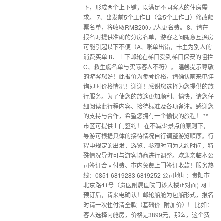
下，形成两个上下铺，以满足不同客人的住房需
求。 7、出发前5个工作日（含5个工作日）修改船
票名单，将收取RMB200元/人更名费。 8、请在
报名时提供准确的分房名单，游客之间随意互换房
可能引起以下不便（A、账单出错，卡主为别人的
消费买单 B、上下邮轮在梯口受到梯口保安的阻拦
C、救生艇名单与实际客人不符）。 温馨提示尊敬
的游客您好！此报价为参考价格，请确认前来电详
询即时价格情况！谢谢！感谢您选择为您提供的旅
行服务。为了使您的旅途更加顺利、愉快，请您仔
细阅读此行程内容、接待标准及各项备注。感谢您
的支持与合作，希望您拥有一个愉快的旅程！ **
市区可提供上门签约！ 在不减少景点的原则下，
导游可根据具体的接待情况自行调整游览顺序。行
程中规定的出发、游览、参观时间为大约时间，特
殊情况导游可与游客协商进行调整。欢迎亲临本公
司签订合同付费、市内免费上门签订收款！服务热
线：0851-6819283 6819252 公司地址：贵阳市
北京路41号（贵医附属医院门诊大楼正对面) 网上
预订后，请来电确认！邮轮船舱为包船形式，报名
时请一次性付清全款（基础价+附加价）！ 比如：
客人选择内舱房，价格是3899元，那么，这个费