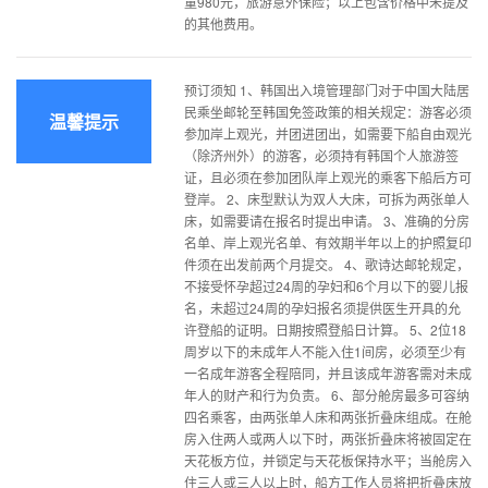
童980元，旅游意外保险；以上包含价格中未提及
的其他费用。
预订须知 1、韩国出入境管理部门对于中国大陆居
民乘坐邮轮至韩国免签政策的相关规定：游客必须
温馨提示
参加岸上观光，并团进团出，如需要下船自由观光
（除济州外）的游客，必须持有韩国个人旅游签
证，且必须在参加团队岸上观光的乘客下船后方可
登岸。 2、床型默认为双人大床，可拆为两张单人
床，如需要请在报名时提出申请。 3、准确的分房
名单、岸上观光名单、有效期半年以上的护照复印
件须在出发前两个月提交。 4、歌诗达邮轮规定，
不接受怀孕超过24周的孕妇和6个月以下的婴儿报
名，未超过24周的孕妇报名须提供医生开具的允
许登船的证明。日期按照登船日计算。 5、2位18
周岁以下的未成年人不能入住1间房，必须至少有
一名成年游客全程陪同，并且该成年游客需对未成
年人的财产和行为负责。 6、部分舱房最多可容纳
四名乘客，由两张单人床和两张折叠床组成。在舱
房入住两人或两人以下时，两张折叠床将被固定在
天花板方位，并锁定与天花板保持水平；当舱房入
住三人或三人以上时，船方工作人员将把折叠床放