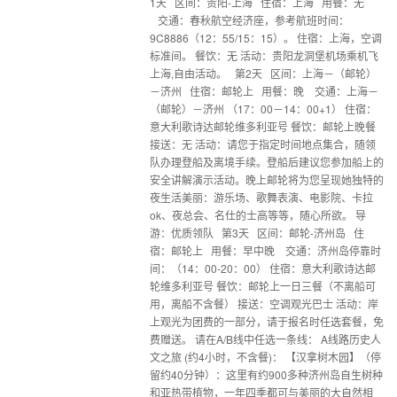
1天 区间：贵阳-上海 住宿：上海 用餐：无
交通：春秋航空经济座，参考航班时间：
9C8886（12：55/15：15）。 住宿：上海，空调
标准间。 餐饮：无 活动：贵阳龙洞堡机场乘机飞
上海,自由活动。 第2天 区间：上海－（邮轮）
－济州 住宿：邮轮上 用餐：晚 交通：上海－
（邮轮）－济州 （17：00－14：00+1） 住宿：
意大利歌诗达邮轮维多利亚号 餐饮：邮轮上晚餐
接送：无 活动：请您于指定时间地点集合，随领
队办理登船及离境手续。登船后建议您参加船上的
安全讲解演示活动。晚上邮轮将为您呈现她独特的
夜生活美丽：游乐场、歌舞表演、电影院、卡拉
ok、夜总会、名仕的士高等等，随心所欲。 导
游：优质领队 第3天 区间：邮轮-济州岛 住
宿：邮轮上 用餐：早中晚 交通：济州岛停靠时
间：（14：00-20：00） 住宿：意大利歌诗达邮
轮维多利亚号 餐饮：邮轮上一日三餐（不离船可
用，离船不含餐） 接送：空调观光巴士 活动：岸
上观光为团费的一部分，请于报名时任选套餐，免
费赠送。 请在A/B线中任选一条线： A线路历史人
文之旅 (约4小时，不含餐)： 【汉拿树木园】（停
留约40分钟）：这里有约900多种济州岛自生树种
和亚热带植物，一年四季都可与美丽的大自然相