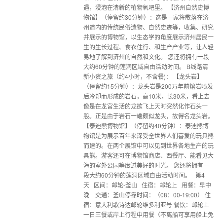
遇，浸泡在清新的植物氧吧里。 【济州自然史博
物馆】（停留约30分钟）：这是一家将散落在济
州道内的传统民俗遗物、自然史迹等，收集、研究
并展示的博物馆，以生态学的角度展示济州居民一
生的生长过程、食衣住行、和生产产业等，让人轻
易地了解到济州的自然和文化。 您还将拥有一段
大约60分钟的莲洞区域自由活动时间。 B线路清
新小资之旅（约4小时，不含餐)： 【龙头岩】
（停留约15分钟）：龙头岩是200万年前熔岩喷发
后冷却而形成的岩石，高10米，长30米，看上去
像是在龙宫生活的龙欲飞上天时突然化作石头一
般。正是由于岩石一端颇似龙头，故得名龙头岩。
【泰迪熊博物馆】（停留约40分钟）：泰迪熊博
物馆是为展示百年来深受全世界人们喜爱的玩具熊
而建的。在两个展馆中可以见到世界各地生产的玩
具熊。游客还可在博物馆商店、西餐厅、能看见大
海的室外公园等度过美好的时光。 您还将拥有一
段大约60分钟的莲洞区域自由活动时间。 第4
天 区间：邮轮-釜山 住宿：邮轮上 用餐：早中
晚 交通：釜山停靠时间：（08：00-19:00） 住
宿：意大利歌诗达邮轮维多利亚号 餐饮：邮轮上
一日三餐或岸上行程中用餐（不离船可享用船上免