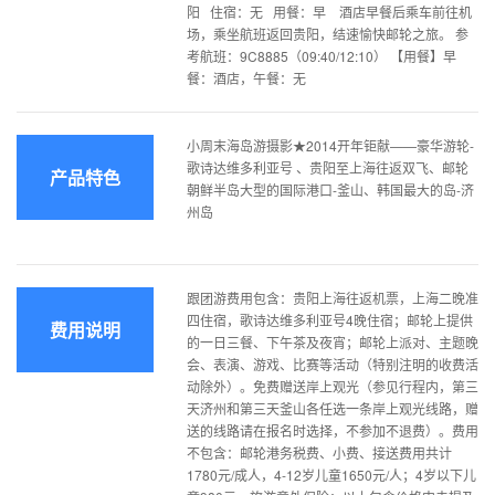
阳 住宿：无 用餐：早 酒店早餐后乘车前往机
场，乘坐航班返回贵阳，结速愉快邮轮之旅。 参
考航班：9C8885（09:40/12:10） 【用餐】早
餐：酒店，午餐：无
小周末海岛游摄影★2014开年钜献——豪华游轮-
歌诗达维多利亚号 、贵阳至上海往返双飞、邮轮
产品特色
朝鲜半岛大型的国际港口-釜山、韩国最大的岛-济
州岛
跟团游费用包含：贵阳上海往返机票，上海二晚准
四住宿，歌诗达维多利亚号4晚住宿；邮轮上提供
费用说明
的一日三餐、下午茶及夜宵；邮轮上派对、主题晚
会、表演、游戏、比赛等活动（特别注明的收费活
动除外）。免费赠送岸上观光（参见行程内，第三
天济州和第三天釜山各任选一条岸上观光线路，赠
送的线路请在报名时选择，不参加不退费）。费用
不包含：邮轮港务税费、小费、接送费用共计
1780元/成人，4-12岁儿童1650元/人；4岁以下儿