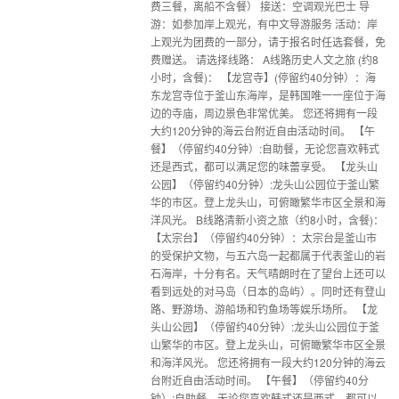
费三餐，离船不含餐） 接送：空调观光巴士 导
游：如参加岸上观光，有中文导游服务 活动：岸
上观光为团费的一部分，请于报名时任选套餐，免
费赠送。 请选择线路： A线路历史人文之旅 (约8
小时，含餐)： 【龙宫寺】(停留约40分钟）：海
东龙宫寺位于釜山东海岸，是韩国唯一一座位于海
边的寺庙，周边景色非常优美。 您还将拥有一段
大约120分钟的海云台附近自由活动时间。 【午
餐】（停留约40分钟）:自助餐，无论您喜欢韩式
还是西式，都可以满足您的味蕾享受。 【龙头山
公园】（停留约40分钟）:龙头山公园位于釜山繁
华的市区。登上龙头山，可俯瞰繁华市区全景和海
洋风光。 B线路清新小资之旅（约8小时，含餐)：
【太宗台】（停留约40分钟）：太宗台是釜山市
的受保护文物，与五六岛一起都属于代表釜山的岩
石海岸，十分有名。天气晴朗时在了望台上还可以
看到远处的对马岛（日本的岛屿）。同时还有登山
路、野游场、游船场和钓鱼场等娱乐场所。 【龙
头山公园】（停留约40分钟）:龙头山公园位于釜
山繁华的市区。登上龙头山，可俯瞰繁华市区全景
和海洋风光。 您还将拥有一段大约120分钟的海云
台附近自由活动时间。 【午餐】（停留约40分
钟）:自助餐，无论您喜欢韩式还是西式，都可以