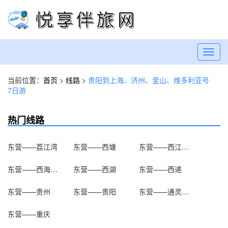
Toggl
navig
当前位置：
首页
>
线路
>
贵阳到上海、济州、釜山、维多利亚号
7日游
热门线路
东营——荔江湾
东营——西塘
东营——西江千户苗寨
东营——西海大峡谷
东营——西湖
东营——西递
东营——贵州
东营——贵阳
东营——通灵大峡谷
东营——重庆