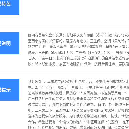
品特色
跟团游费用包含：交通：贵阳重庆火车硬卧（参考车次：K9518次/K
至南京为国内长江客轮，客房内有电视、卫生间、空调（只制冷，
用说明
旅游车 用餐：全程不含餐 （船上可自行购票就餐，早餐8元（馒头
峡段：三等舱（6人间3上3下）二等舱（4人间2上2下）一等舱
日游、南京半日： 其它任何上岸活动和泊港期间的自助游览或增游
段：船上导游服务、景区当地讲解； 保险：旅行社责任险，强烈建
预订须知1、本旅游产品为旅行社包船运营，不提供任何形式的机
据。2、持老年证、残疾证、军官证、学生证等任何证件均不能享
馨提示
途离船或放弃后续航程。因旅客个人原因离船，不退船票费用。4
后自行活动产生的任何人身财物安全风险和责任均不在旅游意外保
过港费等费用，并在下船前签定责任承诺书。 备注：船上舱位不
中，二人为上下，三人为上中下温馨提示尊敬的游客您好！此报价
选择为您提供的旅行服务。为了使您的旅途更加顺利、愉快，请您
合作，希望您拥有一个愉快的旅程！ **市区可提供上门签约！ 
顺序。行程中规定的出发、游览、参观时间为大约时间，特殊情况