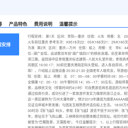
排
产品特色
费用说明
温馨提示
行程安排： 第1天 区间：贵阳—重庆 住宿：火车 用餐：无 20：
火车前往重庆 参考车次：K9518次22：05/K168次21：29/K160次
程安排
为准 第2天 区间：重庆—万州 住宿：船上 用餐：无 早6：
位--湖广会馆，品读数百年前“湖广填四川”的移民浪潮。后至革命
滨江路，返回渝中区参观重庆标志建筑--人民大礼堂外观，参观具有
风貌区 16:00-17：30前往重庆港指定码头登船，进入各自房间，约1
席），介绍船上设施设备 20:30-21:30 全国老年人联欢会，
阳 住宿：船上 用餐：无 07：00—08：00早餐时间 09：0
全健康 12：00--13：00午餐时间 14：00---17：30左
景，品移民文化（停靠时间约4小时）可自费游览闻名遐迩的万州大瀑
通过招商引资，成功引进了一家旅游开发实力雄厚的浙江企业，规划3
这一景区被称为“万州大瀑布群”，预计2013年建成为国家AAAAA
见证沿岸城乡新发展；与团友互相熟悉并适应船上生活。 18:00万州港起航
30时泊【张飞庙】码头，参观【张飞庙】游览不低于30分钟：张
年，原址位于飞凤山麓，三峡移民时经整体搬迁到现址。经历代修
被誉为“巴蜀胜景、文藻胜地”。 今日温馨提示： 1、以上行程安
医生健康知识讲座，为游客提供健康知识内容，不发放、销售任何