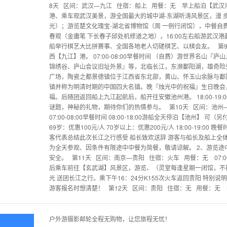
8天 区间：武汉—九江 住宿：船上 用餐：无 早上船泊【武汉港】 07:
港、乘车观武汉美景，游全国最大的城中湖-东湖听涛风景区，漫 
光）；游览楚文化瑰宝-湖北省博物馆（周 一例行闭馆），中餐自
春观（金庸笔 下长春子邱处机修道之地），16:00左右船游武汉港起航，开
船举行棋艺大比拼赛事、全国各地老人切磋棋艺、以棋会友。 第9
西【九江】港。 07:00-08:00早餐时间 （自费）游世界名山
锦绣谷、庐山会议旧址外景』等，北临长江，东濒鄱阳湖，雄奇险
广场，陶瓷之都景德镇位于江西省东北部，黄山、怀玉山余脉与鄱
镇并称为明清时期的中国四大名镇。晚『烛光中的祝福』生日晚会
福。后随团返回船上九江起航后，船开往安徽池州港。 18:00-19:0
谜题，神秘的礼物，期待你们的热情参与。 第10天 区间：池州
07:00-08:00早餐时间 08:00-18:00游船全天停泊【池州】 
69岁：优惠100元/人 70岁以上：优惠200元/人 18:00-19:00 
客代表总结此次长江之行感受 船长致欢送辞 游客与船长及船上全体
为全天参观、因条件有限途中中餐为简餐，敬请谅解。 2、游览
安全。 第11天 区间：南京—贵阳 住宿：火车 用餐：无 07:00
后乘车前往【玄武湖】风景区，游览、（灵堂每逢星期一闭馆，不
光 送团长江之行。乘下午16：24分K155次火车返回贵阳 特
游客报名时想清楚！ 第12天 区间：贵阳 住宿：无 用餐：无 
户外游摄影邮轮全程无购物，让您旅程无忧！