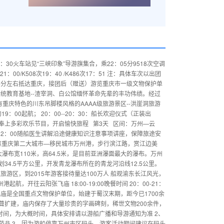
30火车站见“三峡印象”导游旗集合，乘22：05分9518次空调
21：00/K508次19：40 /K486次17：51 注：具体车次以出团
44分左右抵达重庆，接团后（赠送）游览重庆市一级文物保护单
传统教育基地--渣宰洞、白公馆缅怀革命先辈的丰功伟绩。经过
重庆特色的川东吊脚楼风格的AAAA级旅游景区--洪崖洞旅游
9：00起航； 20：00--20：30：船长欢迎仪式（正装出
导游组奉上多彩欢乐节目，开启愉快旅程 第3天 区间：万州—云
0—12：00随船医生讲解沿途健康知识注意事项讲座，保障旅途安
右，游船停靠重庆第二大城市—移民城市万州港，步行滨江路，赏江边美
布宽110米，高64.5米，是目前亚洲瀑面最大的瀑布。万州
4.5平方公里，开发青龙瀑布所在的青龙河沿线12.5公里。
级旅游区，到2015年游客接待量达100万人 船观渝东长江风光，
，开往云阳张飞庙 18:00-19:00晚餐时间 20：00-21：
飞庙是全国重点文物保护单位，始建于蜀汉末期，距今已1700余
葺扩建，庙内保存了大量珍贵的字画碑刻，稀世文物200余件，
排时间，为大概时间，具体安排请以游船广播和导游通知为准 2、
药品 3、因为游船停靠万州市区码头，游客活动期间建议在码头