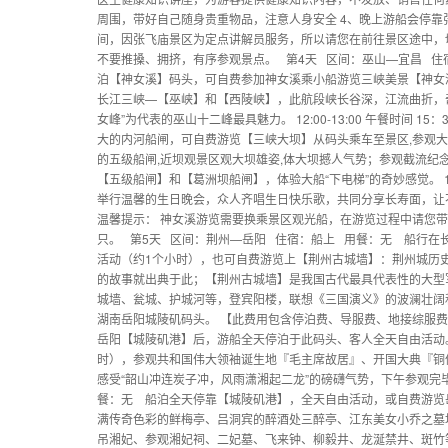
周围，带好自己随身贵重物品，注意人身安全 4、晚上游船会停靠
间，因张飞庙景区为定点讲解员服务，所以请您在前往景区途中，
不要推搡、拥挤，有序参观景点。 第4天 区间：巫山—宜昌 住宿：船上 
泊【神女溪】码头，可自费参加神女溪乘小船游览三峡美景【神女溪】(游
长江三峡—【巫峡】和【西陵峡】，此航段峡长谷深，江流曲折，
女峰”为代表的巫山十二峰最具魅力。 12:00-13:00 午餐时间 
大的内河船闸，可自费游览【三峡大坝】从码头乘车至景区,参观大
的五级船闸,近坝观景区观大坝雄姿,体大坝撼人气势；参观截流纪
【五级船闸】和【葛洲坝船闸】，体验大船“下电梯”的奇妙感觉。 18:00
举行温馨的生日晚会，众人齐唱生日快乐歌，共同分享长寿面，让
温馨提示： 神女溪游览需要换乘景区观光船，在游览过程中请您
只。 第5天 区间：荆州—岳阳 住宿：船上 用餐：无 船行在
活动（约1个小时），也可自费游览上【荆州古城墙】：荆州城历史悠
的故事就出典于此；【荆州古城墙】是我国古代最具代表性的大型
城墙、瓮城、护城河等，登宾阳楼，联想《三国演义》的波澜壮阔
湖南岳阳城陵矶码头。 【此费用包含停泊费、导服费、地接综服费
岳阳【城陵矶港】后，游船全天停泊于此码头、客人全天自由活动
时），参观共和国伟大领袖诞生地『毛主席故居』、开国大典『铜
感受“韶山冲连炭子冲，风雨潇湘起二龙”的磅礴气势，下午参观完毕
餐：无 船泊全天停靠【城陵矶港】，全天自由活动，或自费游览
满传奇色彩的鲜梅亭、吕洞宾的醉酒处三醉亭、江东美女小乔之墓
吊湘妃、参观湘妃祠、二妃墓、飞来钟、柳毅井、龙涎禁井、斑竹等