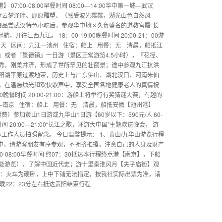
00-08:00早餐时间 08:00—14:00华中第一城—武汉
步云梦泽畔、屈原雕塑、（感受波光粼粼，湖光山色自然风
费品尝武汉特色小吃后，参观华中地区久负盛名的道教宫殿-长
往江西九江。 18：00-19:00晚餐时间 20:00-21：00游
天 区间：九江—池州 住宿：船上 用餐：无 清晨，船抵江
『庐山』或者『景德镇』一日游（景区正常游览4.5小时），『花径、
秀，刚柔并济，形成了世所罕见的壮丽景；途中参观九江抗洪
阳湖平原过渡地带，历史上与广东佛山、湖北汉口、河南朱仙
，在温馨烛光和欢快歌声中，享受全国各地健康老人的真情祝
0晚餐时间 20:00-21:00：游船上将举行有奖猜谜大赛，有趣的
—南京 住宿：船上 用餐：无 清晨，船抵安徽【池州港】
可（另付费）参加黄山1日游或九华山1日游【60岁以下：590元/人 60-
晚餐时间 20:00—21:00“长江之歌，环游大中国”主题欢送晚会， 游
工作人员拍照留念。 今日温馨提示： 1、黄山/九华山游览行程
途中，请游客朋友有序参观，不拥挤推搡，注意自己的人身及财产
-08:00早餐时间 约07：30抵达本行程终点港【南京】，下船
能游览），了解中国近代史；游十里秦淮风月【夫子庙街】观
别说明：火车为硬卧，上中下铺无法指定，按我社实际出票为准，请
晚22：23分左右抵达贵阳结束行程