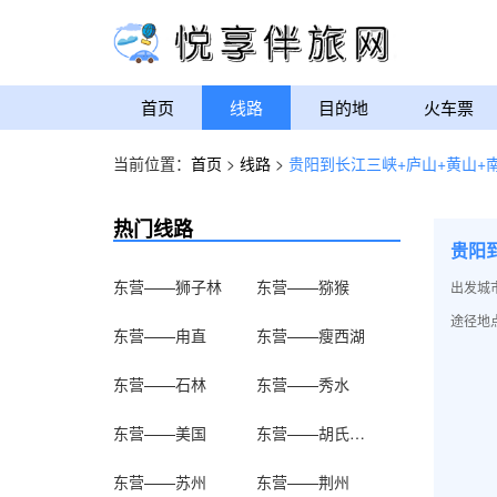
首页
线路
目的地
火车票
当前位置：
首页
>
线路
>
贵阳到长江三峡+庐山+黄山+
热门线路
贵阳
东营——狮子林
东营——猕猴
出发城
途径地点
东营——甪直
东营——瘦西湖
东营——石林
东营——秀水
东营——美国
东营——胡氏宗祠
东营——苏州
东营——荆州