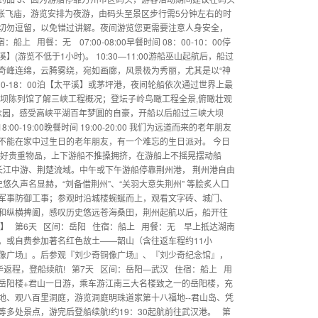
张飞庙，游览安排为夜游，由码头至景区步行需5分钟左右的时
切勿逗留，以免错过讲解。夜间游览您更需要注意人身安全，
用餐：无 07:00-08:00早餐时间 08：00-10：00停
览不低于1小时)。 10:30—11:00游船巫山起航后，船过
奇峰连绵，云腾雾绕，宛如画廊，风景极为秀丽，尤其是以“神
15：30-18：00泊【太平溪】或茅坪港，夜间轮船依次通过世界上最
坝陈列馆了解三峡工程概况；登坛子岭鸟瞰工程全景,俯瞰壮观
念园，感受高峡平湖百年梦圆的自豪，开船以后船过三峡大坝
-19:00晚餐时间 19:00-20:00 我们为远道而来的老年朋友
不能在家中过生日的老年朋友，有一个难忘的生日派对。 今日
带好贵重物品，上下游船不推搡拥挤，在游船上不摇晃摆动船
长江中游、荆楚流域。中午或下午游船停靠荆州港， 荆州港自由
久声名显赫，“刘备借荆州”、“关羽大意失荆州” 等脍炙人口
军事防御工事；参观时沿城楼蜿蜒而上，观看文字砖、城门、
和纵横捭阖，感叹历史悠远苍海桑田，荆州起航以后，船开往
】 第6天 区间：岳阳 住宿：船上 用餐：无 早上抵达湖南
。或自费参加著名红色故土——韶山（含往返车程约11小
像广场』。后参观『刘少奇铜像广场』、『刘少奇纪念馆』，
返程，登船续航! 第7天 区间：岳阳—武汉 住宿：船上 用
岳阳楼+君山一日游，乘车游江南三大名楼致之一的岳阳楼，充
地、观八百里洞庭，游览洞庭明珠道家第十八福地--君山岛、凭
多处景点，游完后登船续航!约19：30起航前往武汉港。 第