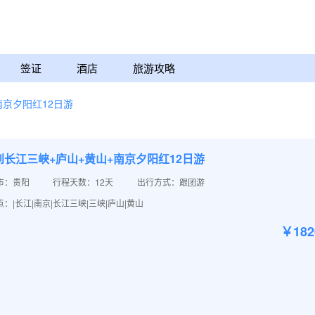
签证
酒店
旅游攻略
南京夕阳红12日游
到长江三峡+庐山+黄山+南京夕阳红12日游
市：贵阳
行程天数：12天
出行方式：跟团游
：|长江|南京|长江三峡|三峡|庐山|黄山
￥18