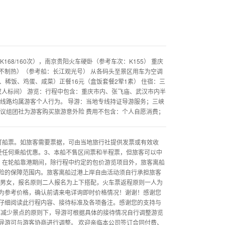
168/160次），南京贵阳火车硬卧（参考车次：K155） 重庆
不制热）（参考船：长江观光号） 从各码头至景区用车为空调
、稀饭、鸡蛋、咸菜）正餐16元（盒饭套餐2荤1素） 住宿：三
（双人标间） 游览：行程中包含：重庆市内、张飞庙、武汉市内半
线路均属游客个人行为。 导游：当地专线持证导游服务；三峡
议组团社为游客购买旅游意外险 费用不包含：个人自愿消费；
打船票。如旅客需要票据，可由当地旅行社提供发票或有效收
受任何乘船优惠。3、本船不售区间票和半程票，但旅客可以中
、在轮船靠港期间，除行程中约定的包价游览项目外，旅客离船
险的保障范围内。旅客离船过港上岸自由活动须自行承担旅客
分男女，报名原则二人报名为上下搭配，火车票返程原则一人为
为参考价格，确认前请来电详询即时价格情况！谢谢！感谢您
仔细阅读此行程内容、接待标准及各项备注。感谢您的支持与
在不减少景点的原则下，导游可根据具体的接待情况自行调整游览
导游可与游客协商进行调整。 欢迎亲临本公司签订合同付费、