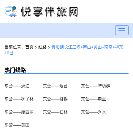
Toggl
navig
当前位置：
首页
>
线路
>
贵阳到长江三峡+庐山+黄山+南京+华东
16日
热门线路
东营——漓江
东营——烟台
东营——牌坊群
东营——狮子林
东营——猕猴
东营——甪直
东营——瘦西湖
东营——石林
东营——秀水
东营——美国