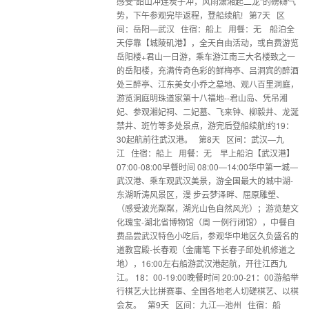
感受“韶山冲连炭子冲，风雨潇湘起二龙”的磅礴气
势，下午参观完毕返程，登船续航! 第7天 区
间：岳阳—武汉 住宿：船上 用餐：无 船泊全
天停靠【城陵矶港】，全天自由活动，或自费游览
岳阳楼+君山一日游，乘车游江南三大名楼致之一
的岳阳楼，充满传奇色彩的鲜梅亭、吕洞宾的醉酒
处三醉亭、江东美女小乔之墓地、观八百里洞庭，
游览洞庭明珠道家第十八福地--君山岛、凭吊湘
妃、参观湘妃祠、二妃墓、飞来钟、柳毅井、龙涎
禁井、斑竹等多处景点，游完后登船续航!约19：
30起航前往武汉港。 第8天 区间：武汉—九
江 住宿：船上 用餐：无 早上船泊【武汉港】
07:00-08:00早餐时间 08:00—14:00华中第一城—
武汉港、乘车观武汉美景，游全国最大的城中湖-
东湖听涛风景区，漫 步云梦泽畔、屈原雕塑、
（感受波光粼粼，湖光山色自然风光）；游览楚文
化瑰宝-湖北省博物馆（周 一例行闭馆），中餐自
费品尝武汉特色小吃后，参观华中地区久负盛名的
道教宫殿-长春观（金庸笔 下长春子邱处机修道之
地），16:00左右船游武汉港起航，开往江西九
江。 18：00-19:00晚餐时间 20:00-21：00游船举
行棋艺大比拼赛事、全国各地老人切磋棋艺、以棋
会友。 第9天 区间：九江—池州 住宿：船