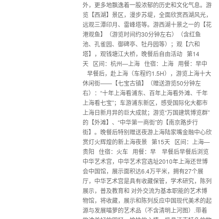
外，更多地飘逸着一股浓郁的历史和文化气息。游
览【西湖】景区，漫步苏堤，全面欣赏西湖风光，
远观三潭印月、雷峰塔等。游西湖十景之一的【花
港观鱼】（游览时间约30分钟左右）（含红鱼
池、孔雀园、御碑亭、牡丹园等）；观【六和
塔】，观钱塘江大桥，晚餐后自由活动 第14
天 区间：杭州—上海 住宿：上海 用餐：早中
早餐后，赴上海（车程约1.5H），游览上海十大
休闲街——【七宝古镇】（赠送游览50分钟左
右）：“十年上海看浦东、百年上海看外滩、千年
上海看七宝”；车游浦东新区，感受国际化大都市
上海日新月异的巨大成就；游览“万国建筑博览群”
的【外滩】、“中华第一商街”的【南京路步行
街】。晚餐后特别赠送夜游上海陆家嘴金融中心欣
赏灯火辉煌的新上海夜景 第15天 区间：上海—
贵阳 住宿：火车 用餐：早 早餐后早餐后浏览
中华艺术宫，中华艺术宫选址2010年上海还世博
会中国馆，展示面积达6.4万平米，拥有27个展
厅，中华艺术宫是具有收藏保管，学术研究，陈列
展示，普及教育和 对外交流为基本职能的艺术博
物馆，将收藏，展示和陈列反应中国现代美术的起
源与发展喵萝的艺术品（不含清明上河图）.带着