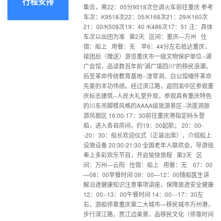
行程安排
集合，乘22：05分9518次空调火车前往重庆 参考
车次：K9518次22：05/K168次21：29/K160次
21：00/K508次19：40 /K486次17：51 注：具体
车次以出团为准 第2天 区间：重庆—万州 住
宿：船上 用餐：无 早6：44分左右抵达重庆，
接团后（赠送）游览重庆市一级文物保护单位--湖
广会馆，品读数百年前“湖广填四川”的移民浪潮。
后至革命传统教育基地--渣宰洞、白公馆缅怀革命
先辈的丰功伟绩。经过滨江路，返回渝中区参观重
庆标志建筑--人民大礼堂外观，参观具有重庆特色
的川东吊脚楼风格的AAAA级旅游景区--洪崖洞旅
游风貌区 16:00-17：30前往重庆港指定码头登
船，进入各自房间，约19：00起航； 20：00-
-20：30：船长欢迎仪式（正装出席），介绍船上
设施设备 20:30-21:30 全国老年人联欢会，导游组
奉上多彩欢乐节目，开启愉快旅程 第3天 区
间：万州—云阳 住宿：船上 用餐：无 07：00
—08：00早餐时间 09：00—12：00随船医生讲
解沿途健康知识注意事项讲座，保障旅途安全健康
12：00--13：00午餐时间 14：00---17：30左
右，游船停靠重庆第二大城市—移民城市万州港，
步行滨江路，赏江边美景，品移民文化（停靠时间