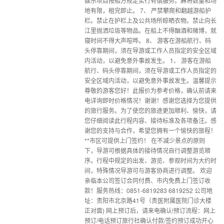
娱乐项目按船方规定实行有偿服务。麻将数量和场
地有限，租完即止。 7、 严禁攀爬和翻越游船护
栏。禁止在护栏上及公共场所晾晒衣物。禁止向长
江里抛洒垃圾等物品。在船上不得酗酒和赌博，就
寝时间不得大声喧哗。 8、 游客在游船航行、码
头停靠期间，须在导游或工作人员指定的安全区域
内活动，以避免意外事故发生。 1、 游客在游船
航行、码头停靠期间，须在导游或工作人员指定的
安全区域内活动，以避免意外事故发生。温馨提示
尊敬的游客您好！此报价为参考价格，确认前请来
电详询即时价格情况！谢谢！感谢您选择为您提供
的旅行服务。为了使您的旅途更加顺利、愉快，请
您仔细阅读此行程内容、接待标准及各项备注。感
谢您的支持与合作，希望您拥有一个愉快的旅程！
**市区可提供上门签约！ 在不减少景点的原则
下，导游可根据具体的接待情况自行调整游览顺
序。行程中规定的出发、游览、参观时间为大约时
间，特殊情况导游可与游客协商进行调整。 欢迎
亲临本公司签订合同付费、市内免费上门签订收
款！服务热线：0851-6819283 6819252 公司地
址：贵阳市北京路41号（贵医附属医院门诊大楼
正对面) 网上预订后，请来电确认!预订流程：网上
预订/电话预订旅行社确认付款/签约预订成功开心