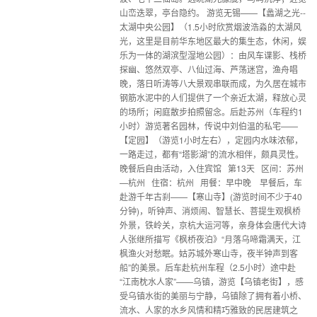
山峦迭翠，亭台隐约。 游览无锡——【蠡湖之光--
太湖中央公园】（1.5小时欣赏烟波浩淼的太湖风
光，这里是目前华东地区最大的集生态，休闲，娱
乐为一体的湖滨型湿地公园）：由风车谍影、栈桥
探幽、悠然双亭、八仙过海、芦荡迷宫，渔舟唱
晚，落日听涛等八大景观串联而成，为久居在城市
钢筋水泥中的人们提供了一个亲近太湖，释放心灵
的场所；闲庭散步拍照留念。后赴苏州（车程约1
小时）游览著名园林，传说中刘伯温的私宅——
【定园】（游览1小时左右），定园内水味浓郁，
一路走过，都有“塔影湖”的流水相伴，颇具灵性。
晚餐后自由活动，入住宾馆 第13天 区间：苏州
—杭州 住宿：杭州 用餐：早中晚 早餐后，车
赴游千年古刹——【寒山寺】(游览时间不少于40
分钟)，听钟声、消烦闹、智慧长、菩提生观枫桥
外景，铁岭关，京杭大运河等，亲身体会唐代大诗
人张继所描写《枫桥夜泊》“月落乌啼霜满天，江
枫渔火对愁眠。姑苏城外寒山寺，夜半钟声到客
船”的美景。后车赴杭州车程（2.5小时）途中赴
“江南枕水人家”——乌镇，游览【乌镇老街】，感
受乌镇水街的美丽与宁静，乌镇除了拥有着小桥、
流水、人家的水乡风情和精巧雅致的民居建筑之