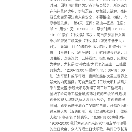
时间，因张飞庙景区为定点讲解员服务，所以请您
在前往景区途中，切勿逗留，以免错过讲解。夜间
游览您更需要注意人身安全，不要推搡、拥挤，有
序参观景点。 第4天 区间：巫山—宜昌 住宿：
船上 用餐：无 07:00-08:00早餐时间 08：00-
10：00停泊【神女溪】码头，可自费参加神女溪
乘小船游览三峡美景【神女溪】(游览不低于1小
时)。 10:30—11:00游船巫山起航后，船过长江三
峡—【巫峡】和【西陵峡】，此航段峡长谷深，江
流曲折，奇峰连绵，云腾雾绕，宛如画廊，风景极
为秀丽，尤其是以“神女峰”为代表的巫山十二峰最
具魅力。 12:00-13:00 午餐时间 15：30-18：00
泊【太平溪】或茅坪港，夜间轮船依次通过世界上
最大的内河船闸，可自费游览【三峡大坝】从码头
乘车至景区,参观大坝陈列馆了解三峡工程概况；
登坛子岭鸟瞰工程全景,俯瞰壮观的五级船闸,近坝
观景区观大坝雄姿,体大坝撼人气势；参观截流纪
念园，感受高峡平湖百年梦圆的自豪，开船以后船
过三峡大坝【五级船闸】和【葛洲坝船闸】，体验
大船“下电梯”的奇妙感觉。 18:00-19:00晚餐时间
19:00-20:00 我们为远道而来的老年朋友举行温馨
的生日晚会，众人齐唱生日快乐歌，共同分享长寿