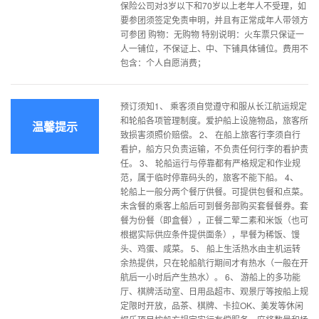
保险公司对3岁以下和70岁以上老年人不受理，如
要参团须签定免责申明，并且有正常成年人带领方
可参团 购物：无购物 特别说明：火车票只保证一
人一铺位，不保证上、中、下铺具体铺位。费用不
包含：个人自愿消费；
预订须知1、 乘客须自觉遵守和服从长江航运规定
和轮船各项管理制度。爱护船上设施物品，旅客所
温馨提示
致损害须照价赔偿。 2、 在船上旅客行李须自行
看护，船方只负责运输，不负责任何行李的看护责
任。 3、 轮船运行与停靠都有严格规定和作业规
范，属于临时停靠码头的，旅客不能下船。 4、
轮船上一般分两个餐厅供餐。可提供包餐和点菜。
未含餐的乘客上船后可到餐务部购买套餐餐券。套
餐为份餐（即盒餐），正餐二荤二素和米饭（也可
根据实际供应条件提供面条），早餐为稀饭、馒
头、鸡蛋、咸菜。 5、 船上生活热水由主机运转
余热提供，只在轮船航行期间才有热水（一般在开
航后一小时后产生热水）。 6、 游船上的多功能
厅、棋牌活动室、日用品超市、观景厅等按船上规
定限时开放，品茶、棋牌、卡拉OK、美发等休闲