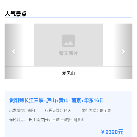
人气景点
Previous
Next
龙凤山
贵阳到长江三峡+庐山+黄山+南京+华东16日
出发城市：贵阳
行程天数：16天
出行方式：跟团游
途径地点：|长江|南京|长江三峡|三峡|庐山|黄山
￥2320元