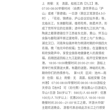
上 用餐：无 清晨，船抵江西【九江】港。
07:00-08:00早餐时间 （自费）游世界名山『庐
山』或者『景德镇』一日游（景区正常游览4.5小
时），『花径、锦绣谷、庐山会议旧址外景』等，
北临长江，东濒鄱阳湖，雄奇险秀，刚柔并济，形
成了世所罕见的壮丽景；途中参观九江抗洪广场，
陶瓷之都景德镇位于江西省东北部，黄山、怀玉山
余脉与鄱阳湖平原过渡地带，历史上与广东佛山、
湖北汉口、河南朱仙镇并称为明清时期的中国四大
名镇。晚『烛光中的祝福』生日晚会，在温馨烛光
和欢快歌声中，享受全国各地健康老人的真情祝
福。后随团返回船上九江起航后，船开往安徽池州
港。 18:00-19:00晚餐时间 20:00-21:00：游船上
将举行有奖猜谜大赛，有趣的谜题，神秘的礼物，
期待你们的热情参与。 第10天 区间：池州—南
京 住宿：船上 用餐：无 清晨，船抵安徽【池
州港】 07:00-08:00早餐时间 08:00-18:00游船全
天停泊【池州】 可（另付费）参加黄山1日游或九
华山1日游【60岁以下：590元/人 60-69岁：优惠
100元/人 70岁以上：优惠200元/人 18:00-19:00
晚餐时间 20:00—21:00“长江之歌，环游大中国”
主题欢送晚会， 游客代表总结此次长江之行感受