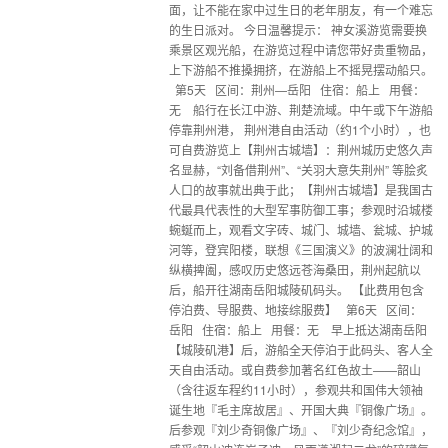
面，让不能在家中过生日的老年朋友，有一个难忘
的生日派对。 今日温馨提示： 神女溪游览需要换
乘景区观光船，在游览过程中请您带好贵重物品，
上下游船不推搡拥挤，在游船上不摇晃摆动船只。
第5天 区间：荆州—岳阳 住宿：船上 用餐：
无 船行在长江中游、荆楚流域。中午或下午游船
停靠荆州港， 荆州港自由活动（约1个小时），也
可自费游览上【荆州古城墙】：荆州城历史悠久声
名显赫，“刘备借荆州”、“关羽大意失荆州” 等脍炙
人口的故事就出典于此；【荆州古城墙】是我国古
代最具代表性的大型军事防御工事；参观时沿城楼
蜿蜒而上，观看文字砖、城门、城墙、瓮城、护城
河等，登宾阳楼，联想《三国演义》的波澜壮阔和
纵横捭阖，感叹历史悠远苍海桑田，荆州起航以
后，船开往湖南岳阳城陵矶码头。 【此费用包含
停泊费、导服费、地接综服费】 第6天 区间：
岳阳 住宿：船上 用餐：无 早上抵达湖南岳阳
【城陵矶港】后，游船全天停泊于此码头、客人全
天自由活动。或自费参加著名红色故土——韶山
（含往返车程约11小时），参观共和国伟大领袖
诞生地『毛主席故居』、开国大典『铜像广场』。
后参观『刘少奇铜像广场』、『刘少奇纪念馆』，