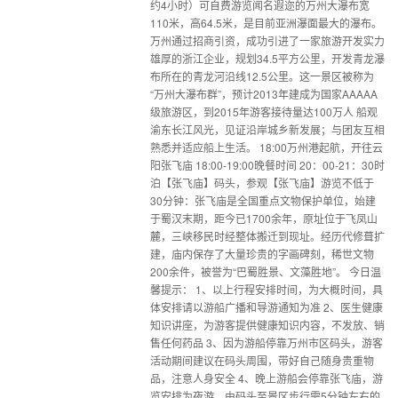
约4小时）可自费游览闻名遐迩的万州大瀑布宽
110米，高64.5米，是目前亚洲瀑面最大的瀑布。
万州通过招商引资，成功引进了一家旅游开发实力
雄厚的浙江企业，规划34.5平方公里，开发青龙瀑
布所在的青龙河沿线12.5公里。这一景区被称为
“万州大瀑布群”，预计2013年建成为国家AAAAA
级旅游区，到2015年游客接待量达100万人 船观
渝东长江风光，见证沿岸城乡新发展；与团友互相
熟悉并适应船上生活。 18:00万州港起航，开往云
阳张飞庙 18:00-19:00晚餐时间 20：00-21：30时
泊【张飞庙】码头，参观【张飞庙】游览不低于
30分钟：张飞庙是全国重点文物保护单位，始建
于蜀汉末期，距今已1700余年，原址位于飞凤山
麓，三峡移民时经整体搬迁到现址。经历代修葺扩
建，庙内保存了大量珍贵的字画碑刻，稀世文物
200余件，被誉为“巴蜀胜景、文藻胜地”。 今日温
馨提示： 1、以上行程安排时间，为大概时间，具
体安排请以游船广播和导游通知为准 2、医生健康
知识讲座，为游客提供健康知识内容，不发放、销
售任何药品 3、因为游船停靠万州市区码头，游客
活动期间建议在码头周围，带好自己随身贵重物
品，注意人身安全 4、晚上游船会停靠张飞庙，游
览安排为夜游，由码头至景区步行需5分钟左右的