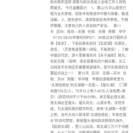
船长致欢送辞 游客与船长及船上全体工作人员拍
照留念。 今日温馨提示： 1、黄山/九华山游览行
程为全天参观、因条件有限途中中餐为简餐，敬请
谅解。 2、游览途中，请游客朋友有序参观，不拥
挤推搡，注意自己的人身及财产安全。 第11
天 区间：南京—无锡 住宿：无锡 用餐：早中
07:00-08:00早餐时间约07：30抵达本行程终点
港【南京】，下船后乘车前往【玄武湖】风景区，
游览、（灵堂每逢星期一闭馆，不能游览），了解
中国近代史；游十里秦淮风月【夫子庙街】观光。
车赴无锡 （说明：南京是著名的六朝古都，长江
沿线及华东地区的重要旅游城市，是华东旅游的主
要起点站之一） 第12天 区间：无锡—苏州 住
宿：苏州 用餐：早中晚 早餐后游被郭老誉为
“太湖佳绝处”的太湖第一名胜—【鼋头渚】（门票
自理105元/人，70岁以上老人45元/人含船费+景
交）(游览时间不少于90分钟)，来无锡必游太湖，
游太湖必至鼋头。鼋头风光，山清水秀，浑然天
成，为太湖风景的精华所在，故有“太湖第一名胜”
之称。当代大诗人郭沫若“太湖佳绝处，毕竟在鼋
头”的诗句赞誉，更使鼋头渚风韵流扬境内海外。
【船游太湖】，登三山仙岛，观太湖三万六千顷碧
波、七十二仙岛。远眺湖光朦胧，鸟屿沉浮；近览