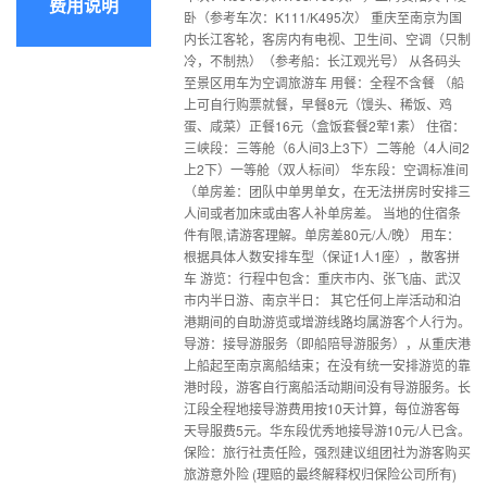
费用说明
卧（参考车次：K111/K495次） 重庆至南京为国
内长江客轮，客房内有电视、卫生间、空调（只制
冷，不制热）（参考船：长江观光号） 从各码头
至景区用车为空调旅游车 用餐：全程不含餐 （船
上可自行购票就餐，早餐8元（馒头、稀饭、鸡
蛋、咸菜）正餐16元（盒饭套餐2荤1素） 住宿：
三峡段：三等舱（6人间3上3下）二等舱（4人间2
上2下）一等舱（双人标间） 华东段：空调标准间
（单房差：团队中单男单女，在无法拼房时安排三
人间或者加床或由客人补单房差。 当地的住宿条
件有限,请游客理解。单房差80元/人/晚） 用车：
根据具体人数安排车型（保证1人1座），散客拼
车 游览：行程中包含：重庆市内、张飞庙、武汉
市内半日游、南京半日： 其它任何上岸活动和泊
港期间的自助游览或增游线路均属游客个人行为。
导游：接导游服务（即船陪导游服务），从重庆港
上船起至南京离船结束；在没有统一安排游览的靠
港时段，游客自行离船活动期间没有导游服务。长
江段全程地接导游费用按10天计算，每位游客每
天导服费5元。华东段优秀地接导游10元/人已含。
保险：旅行社责任险，强烈建议组团社为游客购买
旅游意外险 (理赔的最终解释权归保险公司所有)