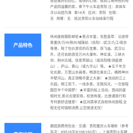
旅途美好的回忆、愉快的心情、极具江南特色的物
产返回温馨的家，乘下午火车返贵阳 注：具体车
次以出团为准 第16天 区间：贵阳 住宿：
无 用餐：无 抵达贵阳火车站结束行程
休闲度假摄影邮轮★景点丰富，名胜荟萃：沿途停
靠重庆/万州/荆州/城陵矶（岳阳）/武汉/九江/南京
产品特色
等港，除了包价游览的石宝寨、张飞庙、武汉以
外，还可自助游览万州大瀑布、神女溪、三峡大
坝、荆州古城、张家界韶山（或岳阳楼/洞庭君
山）、庐山、黄山（或九华山）等。 ★五千年文
化长廊，万里山水画卷，畅游壮美长江，横跨神州
半壁河山，真正领略华夏之大美！ ★流动的江上
乐园，顺江而下，一线多景，无限风光，一次旅程
圆您半个中国梦！ ★丰富的船上活动，悠闲的度
假时光,景点合理安排，松弛有度，比普通旅行和
专列更舒适惬意！ ★区间菜单式自助休闲旅程,全
程无任何强制消费,让您旅途无忧！
跟团游费用包含：交通：贵阳重庆火车硬卧（参考
车次：K9518次/K168/160次），上海贵阳火车硬