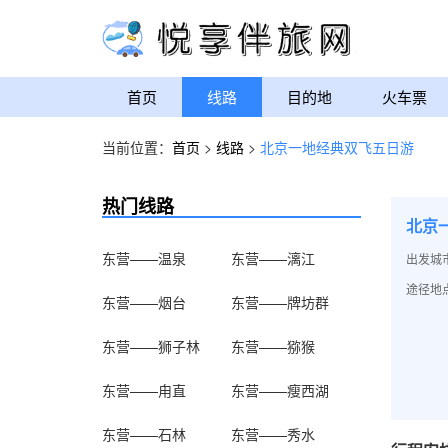
首页
线路
目的地
火车票
当前位置：
首页
>
线路
>
北京一地经典双飞五日游
热门线路
北京
东营——温泉
东营——漓江
出发城
途径地
东营——烟台
东营——牌坊群
东营——狮子林
东营——猕猴
东营——甪直
东营——瘦西湖
东营——石林
东营——秀水