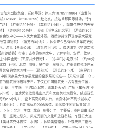
贵阳大剧院集合，送团导游：徐天亮18785119864（出发前一
Z3681（8:10-10:55）赴北京，抵达首都国际机场，行车
广场】（游览约30分钟）（车程约1小时），观雄伟神圣的天安
】（游览约10分钟），参观【毛主席纪念堂】（游览约30分
治会议中心——人民大会堂外景。随后游览世界现存最大最完
故宫博物院】（游览约3小时），体会距今已有580多年历史的
气。游览【景山公园】（游览约1小时）。赠送游览《非诚勿扰
”【南锣鼓巷】行走于古老的胡同之中，了解平和、安祥、敦厚、
“中国金街”【王府井步行街】、【东华门小吃夜市】（约90分
北京 住宿：北京 用餐：早中晚 早餐后，游览拥有多项世界
界著名的皇家园林——【颐和园】（游览约3小时）（车程约1
中国现存最大保存最完整的皇家祭祀坛庙---【天坛公园】（1.5
丽的建筑装饰著称于世，不仅在中国建筑史上占有重要位置，
 用餐：早中晚 早约3点起床，乘车赴天安门广场（车程约1小
.5小时），沿途凭窗欣赏燕山风光和居庸关壮观景色，随后游览
约2.5小时），登上高高的烽火台，亲身体验“不到长城非好
.5小时），近距离体验2008激情、奥运情怀国家体育馆“鸟
4天 区间：北京 住宿：北京 用餐：早 早餐后，市内自由活动
，是一座历史悠久、风光秀丽的文化和旅游名城。车游五大道
【奥林匹克体育馆—水滴】，体验奥运理念，外观天津广播电
【古玩街】、【文化街】、【食品街】，欣赏天津民间工艺“三