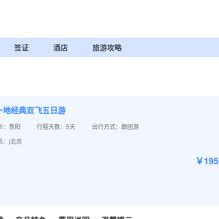
签证
酒店
旅游攻略
一地经典双飞五日游
市：贵阳
行程天数：5天
出行方式：跟团游
点：|北京
￥19