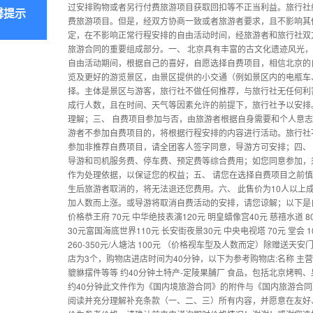
过安排购物或者另行付费旅游项目获取回扣等不正当利益。旅行社
馨提示
费旅游项目。但是，经双方协商一致或者旅游者要求，且不影响其
定，在不影响正常行程安排的自由活动时间，经旅游者和旅行社双
旅游合同的重要组成部分。一、 北京具有丰富的古文化遗迹风光
自由活动期间，根据自己的喜好，自愿选择自费项目，相信北京的
览及更好的游览景区，由景区提供的小交通（例如景区内的电瓶车
择。主体是景区与游客，旅行社不做任何推荐，与旅行社无任何利
成行人数，且在时间、天气等因素允许的前提下，旅行社予以安排
理解；三、 自费项目参加与否，由旅游者根据自身需要和个人意
游者不参加自费项目的，将根据行程安排的内容进行活动。旅行社
参加非推荐自费项目，请全团客人签字同意，导游方可安排；四、
导游和司机服务费、停车费、预定费等综合费用；如您同意参加，
作为处理依据，以保证您的权益；五、 请您在选择自费项目之前
生后旅游者取消的，将无法退还您费用。六、 此售价为10人以上
加人数而上涨。或导游将取消自费活动的安排，请您谅解；以下是自费
价格恭王府 70元 中华绝技表演120元 明皇蜡像宫40元 慈禧水道 8
30元富国海底世界110元 长安街夜景30元 中央电视塔 70元 堂会 1
260-350元/人塘沽 100元 （价格视车型及人数而定）除赠
店为3个，购物店进店时间为40分钟，以下为参考购物店:名称 主
貔貅摆件等等 约40分钟土特产-定陵果脯厂 食品，包括北京烤鸭、
约40分钟此文件作为《国内境旅游合同》的附件与《国内旅游合
阅读并充分理解补充条款（一、二、三）所有内容，并愿意在友好