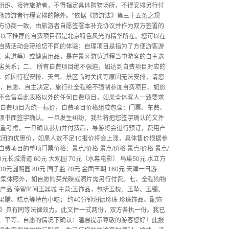
组织、接待旅游者，不得指定具体购物场所，不得安排另行付
他旅游者行程安排的除外。”依据《旅游法》第三十五条之规
方协商一致，由旅游者自愿签署本补充协议并作为双方签署的
，以下推荐的自费项目都是北京特色风光的精华所在。您可以在
自费活动会带给您不同的体验；自理项目是指为了方便游客游
、索道等）或健康用品，是在景区游览过程当中游客的自主选
害关系；二、 所有自费项目绝不强迫，如达到自费项目对应的
。如因行程安排、天气、景区临时关闭等原因无法安排，请您
志，自愿、自主决定，旅行社全程绝不强制参加自费项目。如旅
不会售卖此表格以外的任何自费项目，如果全体客人一致要求
 自费项目为统一标价，自费项目价格组成包含：门票、车费、
须书面签字确认。一旦发生纠纷，我社将把您签字确认的文件
慎重考虑，一旦确认参加并付费后，导游将会进行预订，费用产
成团的优惠价，如果人数不足10报价将会上涨，具体售价根据参
项目的单项门票价格：景点/价格 景点/价格 景点/价格 景点/
0元长城滑道 60元 大观园 70元（水幕电影） 鸟巢50元 水立方
00元圆明园 80元 国子监 70元 金面王朝 160元 天津一日游
送天安门集体照外，如自愿购买光碟或照片需另行付费。七、全程购物
营产品 停留时间玉器城 主营:玉饰品，包括玉枕、玉坠、玉镯、
果脯、糕点等特色小吃； 约40分钟润德珍珠 珍珠饰品、配饰
同》具有同等法律效力。此文件一式两份，双方各执一份。我已
、平等、自愿的情况下确认：温馨提示尊敬的游客您好！此报