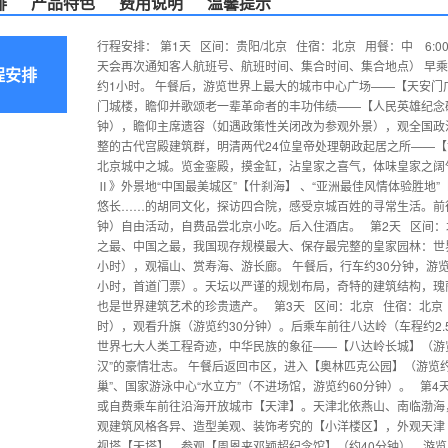
排
产品特色
费用说明
温馨提示
行程安排： 第1天 区间：贵阳/北京 住宿：北京 用餐：中 6:00
天会再次通知客人航班号、航班时间、集合时间、集合地点） 早乘机 C
程安排
约1小时。 午餐后，游览世界上最大的城市中心广场——【天安门
门城楼，瞻仰并歌颂老一辈革命者的丰功伟绩——【人民英雄纪念碑
钟），瞻仰主席遗容（如遇政策性关闭改为参观外景），观全国政
整的古代宫殿建筑群，明清两代24位皇帝处理朝政起居之所——【
北京城中之城。览金銮殿，摸金缸，沾皇家之喜气，体味皇家之阔
Ⅱ》外景地“中国最美城区”【什刹海】 、“亚洲最佳风情体验胜地
悠长……的胡同文化，探访四合院，感受京城百姓的寻常生活。前往
钟）自由活动，自费品尝北京小吃。后入住酒店。 第2天 区间：
之最、中国之最，我国现存规模最大、保存最完整的皇家园林：世
小时），观福山、赏寿海、游长廊。 午餐后，行车约30分钟，游览
小时，首道门票）。天坛以严谨的规划布局，奇特的建筑结构，瑰
也是世界建筑艺术的珍贵遗产。 第3天 区间：北京 住宿：北京
时），观看升旗（游览约30分钟）。后乘车前往八达岭（车程约2
世界七大人类工程奇迹，中华民族的象征——【八达岭长城】（游览
汉”的豪情壮志。 午餐后返回市区，进入【奥林匹克公园】（游览约1
巢”、国家游泳中心“水立方”（不进场馆，游览约60分钟）。 第
或自费乘车前往沿海开放城市【天津】。天津北依燕山、南临渤海
观建筑风格各异、造型美观、装饰考究的【小洋楼区】，外观天津
视塔【天塔】，参观【周恩来邓颖超纪念馆】（约40分钟）。游览