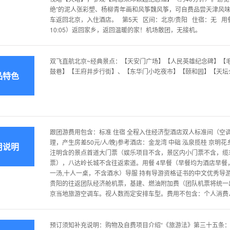
绝”的泥人张彩塑、杨柳青年画和风筝魏风筝，可自费品尝天津风味
车返回北京，入住酒店。 第5天 区间：北京/贵阳 住宿：无 用餐：
10:05）返回家乡，返回温暖的家！机场散团，无接机。
双飞直航北京~经典景点：【天安门广场】【人民英雄纪念碑】【
鼓巷】【王府井步行街】、【东华门小吃夜市】【颐和园】【天坛
品特色
跟团游费用包含：标准 住宿 全程入住经济型酒店双人标准间（空
理，产生房差50元/人/晚)参考酒店：金龙湾 中础 泓泉揽桂 京明花
用说明
注明含的景点首道大门票（娱乐项目不含，景区内小门票不含，缆
票），八达岭长城不含往返索道。用餐 4早餐（早餐均为酒店早餐，
一汤,十人一桌，不含酒水）导服 持有导游资格证书的中文优秀导游服
贵阳的往返团队经济舱机票，基建、燃油附加费（团队机票将统一
京当地旅游空调车。视人数而定安排车型。费用不包含：个人消费
预订须知补充说明：购物及自费项目介绍“《旅游法》第三十五条