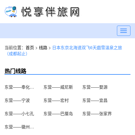
Toggl
navig
当前位置：
首页
>
线路
>
日本东京北海道双飞6天戯雪溫泉之旅
（成都起止）
热门线路
东营——奉化溪口
东营——威尼斯
东营——婺源
东营——宁波
东营——宏村
东营——宜昌
东营——小七孔
东营——巴厘岛
东营——张家界
东营——徽州古城