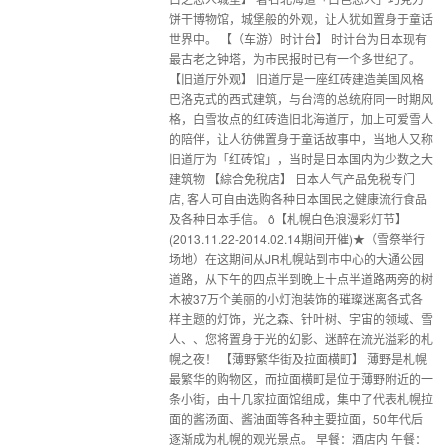
饼干博物馆，城堡般的外观，让人犹如置身于童话
世界中。 【（车游）时计台】 时计台为日本现有
最古老之钟塔，为市民报时已有一个多世纪了。
【旧道厅外观】 旧道厅是一座红砖建造美国风格
巴洛克式的西式建筑，与台湾的总统府同一时期风
格，白雪妆点的红砖造旧北海道厅，加上可爱雪人
的陪伴，让人彷佛置身于童话故事中，当地人又称
旧道厅为「红砖馆」，当时是日本国内为少数之大
建筑物 【綜合免稅店】 日本人气产品免税专门
店, 客人可自由选购各种日本国民之健康流行食品
及各种日本手信。 ô【札幌白色浪漫彩灯节】
(2013.11.22-2014.02.14期间开催)★（雪祭举行
场地）在这期间从JR札幌站到市中心的大通公园
道路，从下午的四点半到晚上十点半道路两旁的树
木被37万个美丽的小灯泡装饰的璀璨迷离各式各
样主题的灯饰，光之森、针叶树、宇宙的领域、雪
人、、您将置身于光的幻影、迷醉在流光溢彩的札
幌之夜！ 【薄野繁华街及拉面横町】 薄野是札幌
最繁华的购物区，而拉面横町是位于薄野附近的一
条小街，由十几家拉面馆组成，集中了代表札幌拉
面的酱汤面、酱油面等各种主要拉面，50年代后
逐渐成为札幌的观光景点。 早餐：酒店内 午餐：