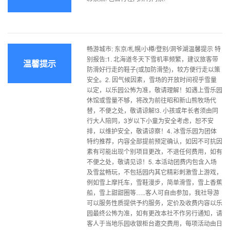
畅游城市: 东京/札幌/小樽/登别/洞爷湖温馨提示 特
别报告:1. 北海道冬天下雪机率频繁，建议旅客带
温馨提示
防滑好行走的鞋子(或加防滑垫)，较方便行走以策
安全。2. 因气候因素，雪场的开放时间视乎雪量
以定，以乐园公怖为准，敬请理解！如遇上雪乐园
休馆或雪量不够，将改为前往昭和新山熊牧场代
替，不便之处，敬请谅解!3. 小孩或年长者须由同
行大人陪同，3岁以下小童为安全考虑，恕不安
排，以维护安全，敬请谅察！4. 冰雪乐园为团体
特约推荐，内容全部提前预定确认，如因不可抗因
素有可能出现个别项目更改，不退任何费用，如有
不便之处，敬请见谅！5. 本活动团费内包含入场
及雪盆畅玩，不包括园内其它精彩刺激雪上游戏，
例如雪上摩托车，雪鞋漫步，简单滑雪，雪上香蕉
船，雪上甜甜圈等…..客人可自由参加，我社导游
可以服务性质提供予约服务，定价及收费内容以乐
园最终公怖为准，如有更改本社不作另行通知，请
客人于当地乐园收银柜台邀交费用，每项活动由日