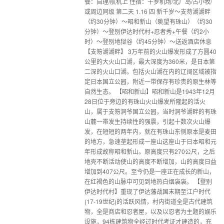
餐：自理/航机上 住宿：千岁机场/北广岛/占小牧/
或周边同级 第二天 1.16 四 新千岁～支芴湖湖畔
（约30分钟）～昭和新山（眺望有珠山）（约30
分钟）～登别伊达时代村+忍者秀+午餐（约2小
时）～登别地狱谷（约45分钟）～送返酒店休息
【支笏湖湖畔】 3万年前的火山爆发形成了方圆40
公里的大火山口湖，最大深度为360米，是日本第
二深的火山口湖。包括火山湖在内的辽阔区域被指
定日本国立公园，附近一带保存有珍贵的原生林等
自然生态。 【昭和新山】昭和新山是1943年12月
28日位于旁边的有珠山火山爆发所隆起的活火
山，属于支笏洞爷国立公园，当时洞爷湖畔的有珠
山麓一帯发生持续性的强震，引起十数次火山爆
发，在短短的两年内，就在有珠山东侧原本是麦田
的地方，急速垄起形成一座山这座山于日本昭和元
年形成故称昭和新山。原高度只有270公尺，之后
地壳不断活动使山的高度不断增加，山的高度日益
增加到407公尺。至今仍是一座正在成长的新山，
在红褐色的山脉中可见到地热白烟袅袅。 【登别
伊达时代村】重现了伊达藩战国末期至江户时代
(17-19世纪)的活跃风情，村内街道全是古代建筑
物，全是商店和忍者屋，以及以忍者为主题的娱乐
设施，94栋建筑物全经过时代考证才建造的，充