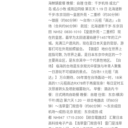
海鮮鍋套餐 晚餐：自理 住宿：千岁机场 或北广
岛 或占小牧 或周边同级 第五天 1.19 日 北海道新
千岁/东京羽田～皇居外苑‧二重桥（约30分钟）
～银座（约60分钟）～台场1:1元祖「高达」+台
场（合共约90分钟） 航班：北海道新千岁-东京羽
田 NH52 0830-1010 【皇居外苑‧二重桥】 现
在的皇居，最早为太田道灌始建于1457年的江户
城。充满江户遗风的，现在是日本天皇的官邸，游
客们可在外苑拍照留念。 【银座】 地价在世界上
屈指可数, 为世界之最，是日本东京中央区的一个
主要商业区，是东京其中一个代表性地区。 【台
场】 临海的台场是东京观光中家族与年青人聚集
一日游玩不可或缺的景点。【台场1:1元祖「高
达」】 万众期待，09年曾在台场轰动一时，18米
高的1:1元祖高达RX78终于再度现身！每日定时五
次昂首转头及喷射烟雾助兴。 早餐：酒店内 午
餐：日式烤肉自助餐 晚餐：自理 住宿：东京/横滨/
千叶/周边 第六天 1.20 一 综合电器店（约60分
钟）～浅草雷门观音寺（约60分钟）～东京成田
机场～成田/北京 航班：东京成田-成
都 NH947 1715-2300 【綜合電器店】 汇聚日本
高科技电子产品 【浅草雷门观音寺】 雷门是浅草