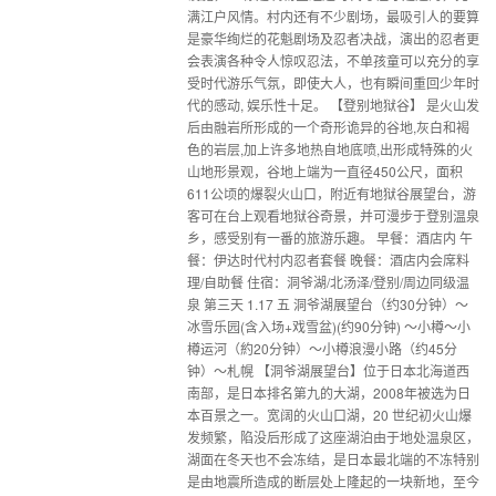
满江户风情。村内还有不少剧场，最吸引人的要算
是豪华绚烂的花魁剧场及忍者决战，演出的忍者更
会表演各种令人惊叹忍法，不单孩童可以充分的享
受时代游乐气氛，即使大人，也有瞬间重回少年时
代的感动, 娱乐性十足。 【登别地狱谷】 是火山发
后由融岩所形成的一个奇形诡异的谷地,灰白和褐
色的岩层,加上许多地热自地底喷,出形成特殊的火
山地形景观，谷地上端为一直径450公尺，面积
611公顷的爆裂火山口，附近有地狱谷展望台，游
客可在台上观看地狱谷奇景，并可漫步于登别温泉
乡，感受别有一番的旅游乐趣。 早餐：酒店内 午
餐：伊达时代村内忍者套餐 晚餐：酒店内会席料
理/自助餐 住宿：洞爷湖/北汤泽/登别/周边同级温
泉 第三天 1.17 五 洞爷湖展望台（约30分钟）～
冰雪乐园(含入场+戏雪盆)(约90分钟) ～小樽～小
樽运河（約20分钟）～小樽浪漫小路（约45分
钟）～札幌 【洞爷湖展望台】位于日本北海道西
南部，是日本排名第九的大湖，2008年被选为日
本百景之一。宽阔的火山口湖，20 世纪初火山爆
发频繁，陷没后形成了这座湖泊由于地处温泉区，
湖面在冬天也不会冻结，是日本最北端的不冻特别
是由地震所造成的断层处上隆起的一块新地，至今