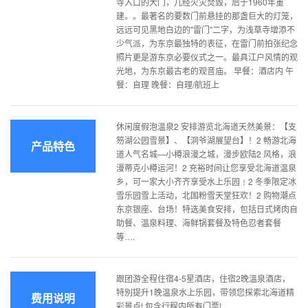
寺入口的大门，几经火灾焚毁，后于1960年重
建。。最著名的要数门前悬挂的那盏巨大的灯笼，
远远可见黑地白边的"雷门"二字，为浅草寺增添不
少气派，为东京最独特的表征，在雷门前拍张纪念
照片更是游东京必要仪式之一。最具江户风情的观
光地，为东京最古老的观音庙。 早餐：酒店内 午
餐：自理 晚餐：自理/航班上
休闲度假泡温泉2 安排游览北海道天然美景：【支
笏湖公园雪景】、【洞爷湖展望台】！2 畅游北海
产品特色
道人气名城—小樽浪漫之城，漫步欧陆2 风格，浪
漫蒂克小樽运河！2 充裕时间让您享受北海道温泉
乡，可一家大小齐齐享受水上乐园﹗2 冬季限定冰
雪乐园雪上活动，北国粉雪天堂狂欢！2 购物潮点
东京银座、台场！特选美食安排，包括日式烤肉自
助餐、温泉料理、海鲜锅套餐及特色忍者套餐
等….
跟团游全程住宿4-5星酒店，住宿2晚溫泉酒店，
特別提升1晚温泉水上乐园，带领您探索北海道精
费用说明
彩景点! 包含行程内所有门票!