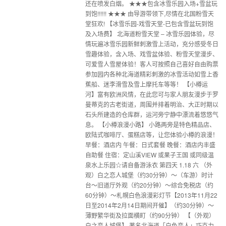
还在喷发白烟。 ★★★包含冰雪乐园入场+雪盆玩
到饱!!!!!! ★★★ 由导游带领下,尽情在北国粉雪天
堂狂欢! 【冰雪乐园-戏雪天堂-已包含雪盆玩到饱
及入场费】 北海道粉雪天堂 – 冰雪乐园体验，尽
情玩遍冰雪乐园新鲜刺激雪上活动，充分感受冬日
雪趣体验，含入场、戏雪盆体验、粉雪天堂漫步、
可爱雪人雪屋体验！客人可按照自己喜好自由购票
参加园内各种北海道精彩刺激的冰雪活动如雪上香
蕉船、迷李滑雪及雪上摩托车等等！ 【小樽运
河】富有欧洲风情，在此您可与家人朋友漫步于罗
曼蒂克的古老街道，周围并排着明治、大正时期以
石头所建造的仓库群，运河旁宁静中漂流着悠悠气
息。 【小樽浪漫小路】 小路两旁是特色精品店、
欧陆式咖啡厅、蛋糕店等，让您体验小樽的浪漫！
早餐：酒店内 午餐：日式套餐 晚餐：酒店内丰盛
自助餐 住宿：定山溪VIEW 或果子王国 或同级温
泉水上乐园☆请自备游泳衣 第四天 1.18 六 （外
观）白之恋人城堡（约30分钟）～（车游）时计
台～旧道厅外观（约20分钟）～综合免税店（约
60分钟）～札幌白色浪漫彩灯节【2013年11月22
日至2014年2月14日期间开催】（约30分钟）～
薄野繁华街及拉面横町（约90分钟） 【（外观）
白之恋人城堡】 著名北海道「白色恋人」巧克力