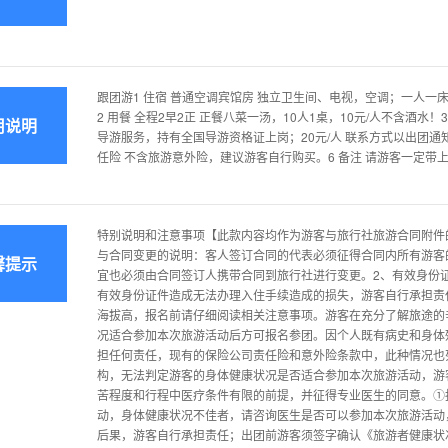
跟团游1 住宿 普通空调宾馆房 独立卫生间、电视，空调；一人一
2 用餐 全程2早2正 正餐八菜一汤，10人1桌，10元/人不含酒水！
用说明
导游服务，持有全国导游资格证上岗；20元/人 联系方式以出团通
任险 不含旅游意外险，建议游客自行购买。6 备注 请游客一定
特别说明和注意事项【此款内容均作为游客与旅行社旅游合同附件
与合同变更的说明：客人签订合同的代表必须征得合同内所有游客
馨提示
宜也必须由合同签订人携带合同到旅行社进行变更。2、有效身份
有效身份证件造成无法办理入住手续造成的损失，游客自行承担责
海拔高，报名前请仔细阅读相关注意事项。游客在充分了解旅途的
况适合参加本次旅游活动后方可报名参团。因个人既有病史和身体
担任何责任，现有的保险公司责任险和意外险条款中，此种情况也
构，无法判定游客的身体健康状况是否适合参加本次旅游活动，游
苦程度和行程中医疗条件有限的前提，并征得专业医生的同意。①
动，身体健康状况不佳者，请咨询医生是否可以参加本次旅游活动
后果，游客自行承担责任；出团前游客须签字确认《旅游者健康状