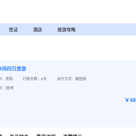
签证
酒店
旅游攻略
休闲四日旅游
市：贵阳
行程天数：4天
出行方式：跟团游
点：|桂林
￥4