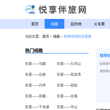
首页
线路
目的地
火车票
当前位置：
首页
>
线路
>
桂林休闲四日旅游
热门线路
桂林
东营——乌镇
东营——九华山
出发城
途径地
东营——云南
东营——亚龙湾
东营——兴坪
东营——冠岩
东营——凤凰古城
东营——北海
东营——千岛湖
东营——华山