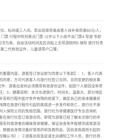
床位，标间或三人间。若出现单房差由客人自补单房差60元/人；
3 门票 行程中所列景点门票 12岁以下小孩不含门票4 导游 专职
知书为准，自由活动时间及区间船上无导游陪同5 保险 旅行社责
带上第二代有效证件，儿童请带户口薄；
的重要内容，游客签订协议即为同意以下条款】：1、客人代表
的同意，方可代表客人与旅行社签订合同，合同变更的相关事
证件：游客出发时必须携带有效身份证件，如因个人原因没有带
任；3、健康说明：本次长途旅行，时间长、温差大、部分地区
辛苦和行程中医疗条件有限的前提下，确定自己的身体健康状
残障在旅游行程中引起的疾病进一步发作和伤亡，旅行社不承
列入保险公司的免赔范围。旅行社为非健康医疗专业咨询机
客在旅行社签订旅游合同，即视为游客已经了解本次旅行的辛
报名时旅游者应确保身体健康，保证自身条件能够完成旅游活
，根据自身情况备好常用药和急救药品，因自身疾病而引起的
况确认书》；②游客出现急症请主动通知工作人员，旅行社将