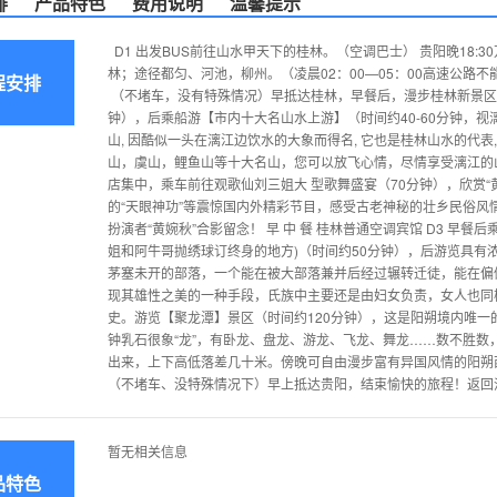
排
产品特色
费用说明
温馨提示
D1 出发BUS前往山水甲天下的桂林。（空调巴士） 贵阳晚18
林；途径都匀、河池，柳州。（凌晨02：00—05：00
程安排
（不堵车，没有特殊情况）早抵达桂林，早餐后，漫步桂林新景区
钟），后乘船游【市内十大名山水上游】（时间约40-60分钟，
山, 因酷似一头在漓江边饮水的大象而得名, 它也是桂林山水的代表, 途
山，虞山，鲤鱼山等十大名山，您可以放飞心情，尽情享受漓江的山
店集中，乘车前往观歌仙刘三姐大 型歌舞盛宴（70分钟），欣赏“
的“天眼神功”等震惊国内外精彩节目，感受古老神秘的壮乡民俗风
扮演者“黄婉秋”合影留念！ 早 中 餐 桂林普通空调宾馆 D3 
姐和阿牛哥抛绣球订终身的地方)（时间约50分钟），后游览具有
茅塞未开的部落，一个能在被大部落兼并后经过辗转迁徒，能在偏
现其雄性之美的一种手段，氏族中主要还是由妇女负责，女人也同
史。游览【聚龙潭】景区（时间约120分钟），这是阳朔境内唯一的
钟乳石很象“龙”，有卧龙、盘龙、游龙、飞龙、舞龙……数不胜
出来，上下高低落差几十米。傍晚可自由漫步富有异国风情的阳朔西街
（不堵车、没特殊情况下）早上抵达贵阳，结束愉快的旅程！返回
暂无相关信息
品特色