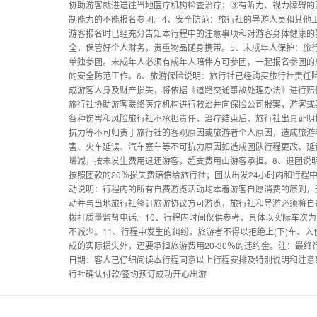
协助游客就进送往当地医疗机构检查治疗；③有听力、视力障碍的
制能力的不能报名参团。4、安全防范：旅行社的导游人员和其他
游客报名时已经充分告知本行程中的注意事项和对游客身体健康的
全，保管好个人财务，贵重物品随身携带。5、未成年人保护：旅
单独参团。未成年人必须有成年人陪伴方可参团，一起报名参团的
的安全防范工作。6、旅游保险说明：旅行社已经购买旅行社责任
成游客人身及财产损失，将依据《道路交通事故处理办法》进行赔
旅行社协助游客联络医疗机构进行救治并向保险公司报案，游客或
各种伤害和风险旅行社不承担责任，治疗结束后，旅行社出具证明
抗力等不可归责于旅行社的客观原因或旅游者个人原因，造成旅游
害、火车延误、汽车塞车等不可抗力原因如造成团队行程更改，延
增减，按未发生费用退还游客，超支费用由游客承担。8、退团说
按照团款的20％损失费赔偿给旅行社；团队出发24小时内和行程
动说明：行程内的所有自费游览活动均本着游客自愿消费的原则，
动并与当地旅行社签订旅游协议方可游览，旅行社和导游必须将自
拨打质量监督电话。10、行程内时间仅供参考，具体以实际车次为
不减少。11、行程中发生的纠纷，旅游者不得以拒绝上(下)车、
成的实际损失外，还要承担旅游费用20-30％的违约金。注：最
日期：客人已仔细阅读本行程同意以上行程安排及特别说明和注意事
行社确认付款/签约预订成功开心出游