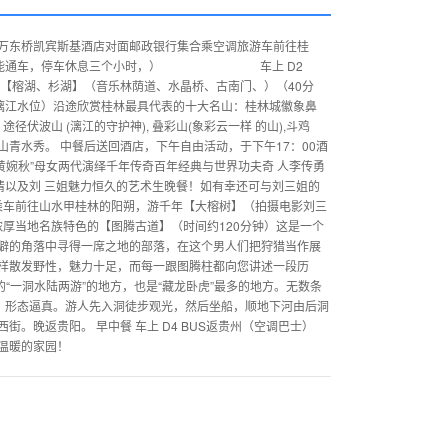
:30万东桥凯宾斯基酒店对面邮政银行集合乘空调旅游车前往桂
高速公路不能通车，停车休息三个小时，） 车上 D2
【榕湖、杉湖】（音乐林荫道、水晶桥、古南门、）（40分
视漓江水位）沿途欣赏桂林最具代表的十大名山：桂林城徽象鼻
径伏波山 (漓江的守护神), 叠彩山(象彩云一样 的山),斗鸡
青水秀。 中餐后送回酒店，下午自由活动，于下午17：00酒
黄婉秋”母女两代演绎千年传奇百年经典与世界功夫奇 人李传勇
情以及刘 三姐魅力恒久的艺术生晚餐！如有幸还可与刘三姐的
早餐后乘车前往山水甲桂林的阳朔，游千年【大榕树】（拍摄电影刘三
浓厚当地名族特色的【图腾古道】（时间约120分钟）这是一个
僻的角落中寻得一席之地的部落，在这个男人们把狩猎当作展
样散发野性，魅力十足，而每一跟图腾柱都向您讲述一段历
“一洞水陆两游”的地方，也是“藏龙卧虎”最多的地方。无数条
数，形态逼真。游人先入洞徒步观光，然后坐船，顺地下河由后洞
。晚返贵阳。 早中餐 车上 D4 BUS返贵州（空调巴士）
温暖的家园！