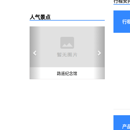
行程安
人气景点
行
Previous
Next
路遥纪念馆
产