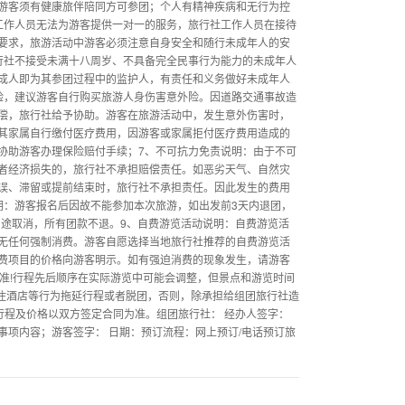
游客须有健康旅伴陪同方可参团；个人有精神疾病和无行为控
工作人员无法为游客提供一对一的服务，旅行社工作人员在接待
要求，旅游活动中游客必须注意自身安全和随行未成年人的安
行社不接受未满十八周岁、不具备完全民事行为能力的未成年人
成人即为其参团过程中的监护人，有责任和义务做好未成年人
险，建议游客自行购买旅游人身伤害意外险。因道路交通事故造
偿，旅行社给予协助。游客在旅游活动中，发生意外伤害时，
其家属自行缴付医疗费用，因游客或家属拒付医疗费用造成的
协助游客办理保险赔付手续；7、不可抗力免责说明：由于不可
者经济损失的，旅行社不承担赔偿责任。如恶劣天气、自然灾
误、滞留或提前结束时，旅行社不承担责任。因此发生的费用
明：游客报名后因故不能参加本次旅游，如出发前3天内退团，
中途取消，所有团款不退。9、自费游览活动说明：自费游览活
无任何强制消费。游客自愿选择当地旅行社推荐的自费游览活
费项目的价格向游客明示。如有强迫消费的现象发生，请游客
准!行程先后顺序在实际游览中可能会调整，但景点和游览时间
入住酒店等行为拖延行程或者脱团，否则，除承担给组团旅行社造
终行程及价格以双方签定合同为准。组团旅行社： 经办人签字：
项内容；游客签字： 日期：预订流程：网上预订/电话预订旅