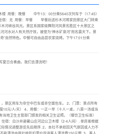
楼 用餐：晚餐 中午13：00分乘5640次列车于（17:45）
 住宿：无 用餐：早餐 早餐后送杉木河蒋家田景区大门转乘
杉木河峡谷风光。景区系国家级舞阳河风景名胜区十大景区之
木河河水对人有天然疗效，被誉为“神水矿泉河”而名震天下。景
”自然特色。中餐可自由品尝农家烧烤。下午17:01分乘
写夏日合奏曲，我们去漂流吧！
，景区用车为非空中巴车或非空面包车。 2、门票：景点所有
10元/人/天） 4、用餐：一正一早（十人一桌，八菜一汤或当
有当地卫生主管部门颁发的相关卫生证照。（餐饮卫生标准）
住宿：白沙井避暑山庄河边公卫木楼（2-4人间）. 单房差根据
实际情况调整游览先后顺序. 2、本社不承担因天气原因或人力不
能漂流由我社按折扣票价现退客人漂流费150元整. 3、客人