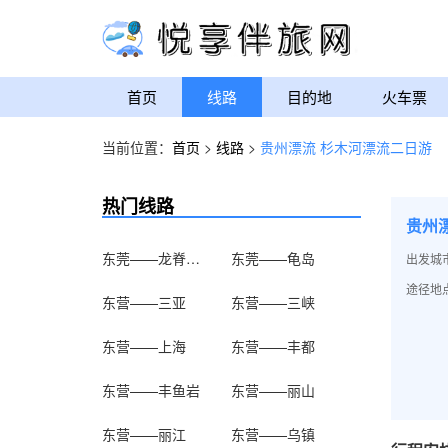
首页
线路
目的地
火车票
当前位置：
首页
>
线路
>
贵州漂流 杉木河漂流二日游
热门线路
贵州
东莞——龙脊梯田
东莞——龟岛
出发城
途径地点
东营——三亚
东营——三峡
东营——上海
东营——丰都
东营——丰鱼岩
东营——丽山
东营——丽江
东营——乌镇