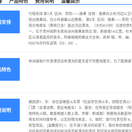
排
产品特色
费用说明
温馨提示
行程安排 第1天 区间：贵阳——施秉 住宿：施秉白沙井河边公卫木
抵达施秉站，白沙井避暑山庄晚餐， 第2天 区间：施秉——贵阳
程安排
观光电瓶车（费用已含）直达河边漂流，（大约4小时）沿途欣赏
一，位于贵州省黔东南自治州施秉县西北 部，距县城14公里。杉
区以清澈晶亮的泉水，险峻嵯峨的峰丛为主体，具有“雄、秀、幽、奇
K9378次列车返筑（20：29）。
休闲度假户外游漂流没有漂流的夏天是不完整地夏天，为了圆满谱
品特色
跟团游1、车：含往返硬座火车票（往返非空调火车，回程空调火）
门票（含漂流费、景区电瓶车） 3、服务：优秀景区导游服务 （导服
用说明
地特色火锅，散客根据人数上菜。早餐：粉或面）用餐地点都是持
用车时间均做参考，以实际情况来定。 5、保险：旅行社责任险 6、
房型而定。 [温馨提示] 1、在不减少景点的前提下，我社有权根据
可抗拒的因素造成的延误或不能漂流的责任.若因涨水原因致使景区不