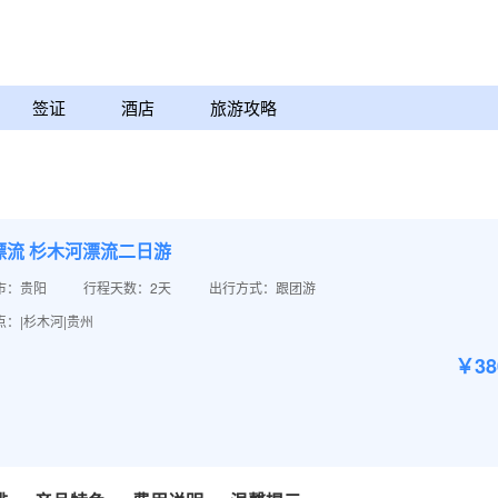
签证
酒店
旅游攻略
漂流 杉木河漂流二日游
市：贵阳
行程天数：2天
出行方式：跟团游
：|杉木河|贵州
￥3